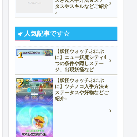
スさん入手方法★ステー
タスやスキルなどご紹介
♪
人気記事です☆
【妖怪ウォッチぷにぷ
に】ニュー妖魔シティ4
つの条件や隠しステー
ジ、出現妖怪など
【妖怪ウォッチぷにぷ
に】ツチノコ入手方法★
ステータスや好物などご
紹介♪