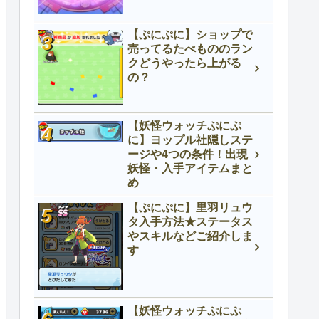
【ぷにぷに】ショップで
売ってるたべもののラン
クどうやったら上がる
の？
【妖怪ウォッチぷにぷ
に】ヨップル社隠しステ
ージや4つの条件！出現
妖怪・入手アイテムまと
め
【ぷにぷに】里羽リュウ
タ入手方法★ステータス
やスキルなどご紹介しま
す
【妖怪ウォッチぷにぷ