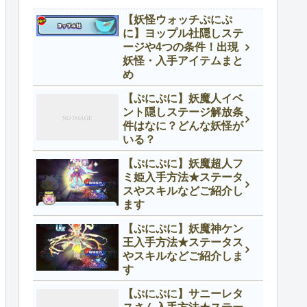
【妖怪ウォッチぷにぷ
に】ヨップル社隠しステ
ージや4つの条件！出現
妖怪・入手アイテムまと
め
【ぷにぷに】妖魔人イベ
ント隠しステージ解放条
件はなに？どんな妖怪が
いる？
【ぷにぷに】妖魔超人フ
ミ姫入手方法★ステータ
スやスキルなどご紹介し
ます
【ぷにぷに】妖魔神ケン
王入手方法★ステータス
やスキルなどご紹介しま
す
【ぷにぷに】サニーレタ