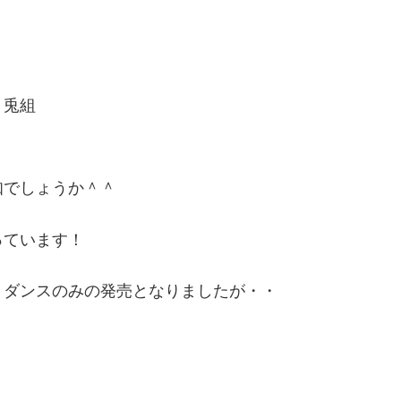
月兎組
知でしょうか＾＾
っています！
トダンスのみの発売となりましたが・・
。