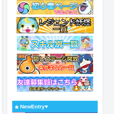
NewEntry♥