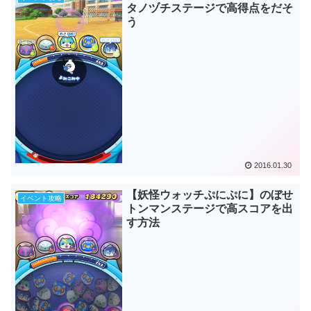
タノヅチステージで高得点をだそ
う
2016.01.30
【妖怪ウォッチぷにぷに】のぼせ
イベント攻略
トンマンステージで高スコアを出
す方法