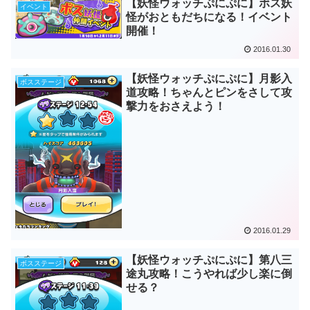
【妖怪ウォッチぷにぷに】ボス妖
イベント
怪がおともだちになる！イベント
開催！
2016.01.30
【妖怪ウォッチぷにぷに】月影入
ボスステージ
道攻略！ちゃんとピンをさして攻
撃力をおさえよう！
2016.01.29
【妖怪ウォッチぷにぷに】第八三
ボスステージ
途丸攻略！こうやれば少し楽に倒
せる？