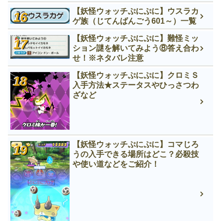
【妖怪ウォッチぷにぷに】ウスラカ
ゲ族（じてんばんごう601～）一覧
【妖怪ウォッチぷにぷに】難怪ミッ
ション謎を解いてみよう⑧答え合わ
せ！※ネタバレ注意
【妖怪ウォッチぷにぷに】クロミＳ
入手方法★ステータスやひっさつわ
ざなど
【妖怪ウォッチぷにぷに】コマじろ
うの入手できる場所はどこ？必殺技
や使い道などをご紹介！