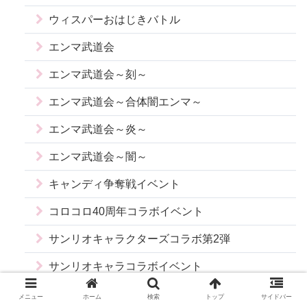
ウィスパーおはじきバトル
エンマ武道会
エンマ武道会～刻～
エンマ武道会～合体闇エンマ～
エンマ武道会～炎～
エンマ武道会～闇～
キャンディ争奪戦イベント
コロコロ40周年コラボイベント
サンリオキャラクターズコラボ第2弾
サンリオキャラコラボイベント
シャドウサイド第2弾！～メモ争奪戦～
メニュー
ホーム
検索
トップ
サイドバー