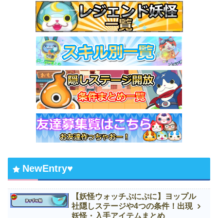
NewEntry♥
【妖怪ウォッチぷにぷに】ヨップル
社隠しステージや4つの条件！出現
妖怪・入手アイテムまとめ