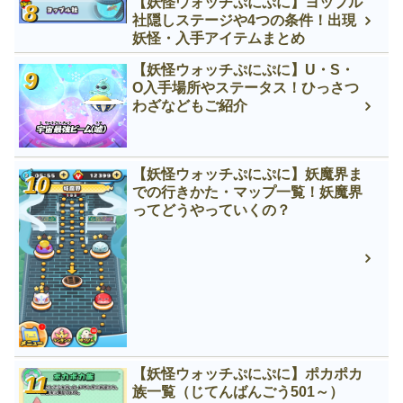
【妖怪ウォッチぷにぷに】ヨップル
社隠しステージや4つの条件！出現
妖怪・入手アイテムまとめ
【妖怪ウォッチぷにぷに】U・S・
O入手場所やステータス！ひっさつ
わざなどもご紹介
【妖怪ウォッチぷにぷに】妖魔界ま
での行きかた・マップ一覧！妖魔界
ってどうやっていくの？
【妖怪ウォッチぷにぷに】ポカポカ
族一覧（じてんばんごう501～）