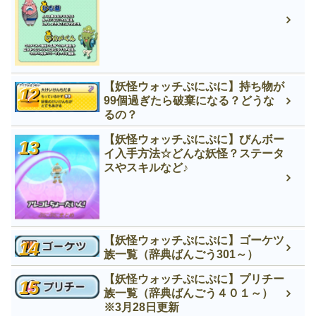
【妖怪ウォッチぷにぷに】持ち物が
99個過ぎたら破棄になる？どうな
るの？
【妖怪ウォッチぷにぷに】びんボー
イ入手方法☆どんな妖怪？ステータ
スやスキルなど♪
【妖怪ウォッチぷにぷに】ゴーケツ
族一覧（辞典ばんごう301～）
【妖怪ウォッチぷにぷに】プリチー
族一覧（辞典ばんごう４０１～）
※3月28日更新