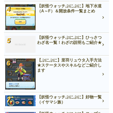
【妖怪ウォッチぷにぷに】地下水道
（A～F）＆開放条件一覧まとめ
【妖怪ウォッチぷにぷに】ひっさつ
わざ名一覧！わざの説明もご紹介★
【ぷにぷに】里羽リュウタ入手方法
★ステータスやスキルなどご紹介し
ます
【妖怪ウォッチぷにぷに】好物一覧
（イサマシ族）