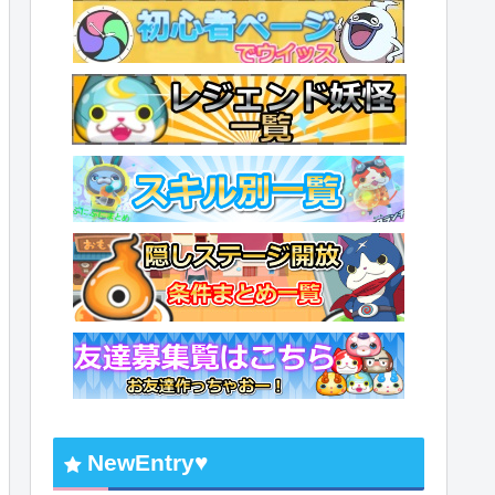
NewEntry♥