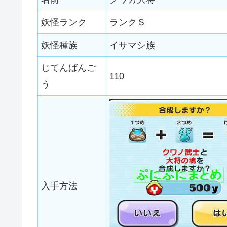
妖怪ランク
ランクＳ
妖怪種族
イサマシ族
じてんばんご
110
う
入手方法