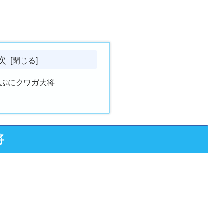
次
にぷにクワガ大将
将