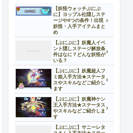
【妖怪ウォッチぷにぷ
に】ヨップル社隠しステ
ージや4つの条件！出現
妖怪・入手アイテムまと
め
【ぷにぷに】妖魔人イベ
ント隠しステージ解放条
件はなに？どんな妖怪が
いる？
【ぷにぷに】妖魔超人フ
ミ姫入手方法★ステータ
スやスキルなどご紹介し
ます
【ぷにぷに】妖魔神ケン
王入手方法★ステータス
やスキルなどご紹介しま
す
【ぷにぷに】サニーレタ