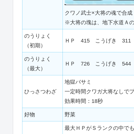
クワノ武士×大将の魂で合成
※大将の塊は、地下水道Ａの
のうりょく
ＨＰ 415 こうげき 311
（初期）
のうりょく
ＨＰ 726 こうげき 544
（最大）
地獄バサミ
ひっさつわざ
一定時間クワガ大将なしで
効果時間：18秒
好物
野菜
最大ＨＰがＳランクの中で