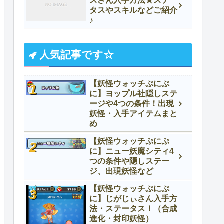
スさん入手方法★ステー
タスやスキルなどご紹介
♪
人気記事です☆
【妖怪ウォッチぷにぷ
に】ヨップル社隠しステ
ージや4つの条件！出現
妖怪・入手アイテムまと
め
【妖怪ウォッチぷにぷ
に】ニュー妖魔シティ4
つの条件や隠しステー
ジ、出現妖怪など
【妖怪ウォッチぷにぷ
に】じがじぃさん入手方
法・ステータス！（合成
進化・封印妖怪）