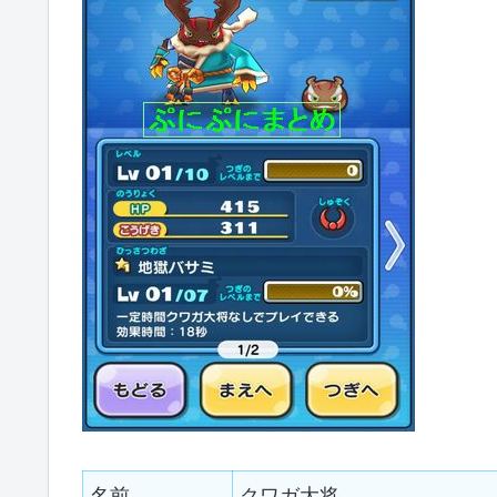
名前
クワガ大将