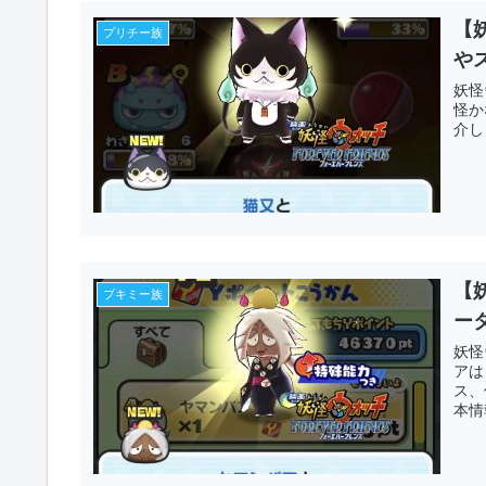
【
プリチー族
や
妖怪
怪か
介し
【
ブキミー族
ー
妖怪
アは
ス、
本情報