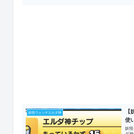
【
妖怪ウォッチエルダ神
使
妖怪
ダ神