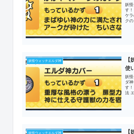
妖怪
す！
ケラ
クの
【
妖怪ウォッチエルダ神
使
妖怪
ダ神
す！
法 
【
妖怪ウォッチエルダ神