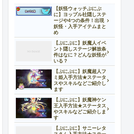
【妖怪ウォッチぷにぷ
に】ヨップル社隠しステ
ージや4つの条件！出現
妖怪・入手アイテムまと
め
【ぷにぷに】妖魔人イベ
ント隠しステージ解放条
件はなに？どんな妖怪が
いる？
【ぷにぷに】妖魔超人フ
ミ姫入手方法★ステータ
スやスキルなどご紹介し
ます
【ぷにぷに】妖魔神ケン
王入手方法★ステータス
やスキルなどご紹介しま
す
【ぷにぷに】サニーレタ