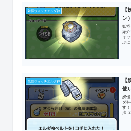
【
妖怪ウォッチエルダ神
ン
妖怪
紹介
ォッ
ぷに
【
妖怪ウォッチエルダ神
使
妖怪
ダ神
す！
法 エ