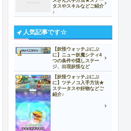
スさん入手方法★ステー
タスやスキルなどご紹介
♪
人気記事です☆
【妖怪ウォッチぷにぷ
に】ニュー妖魔シティ4
つの条件や隠しステー
ジ、出現妖怪など
【妖怪ウォッチぷにぷ
に】ツチノコ入手方法★
ステータスや好物などご
紹介♪