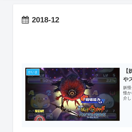
2018-12
【
かいま
や
妖怪
怪か
介し