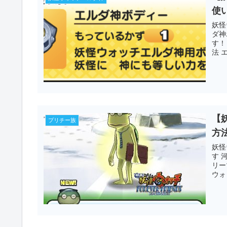
使
妖怪
ダ神
す！
法 
【
プリチー族
方
妖怪
す 
リー
ウォ