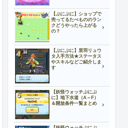
【ぷにぷに】ショップで
売ってるたべもののラン
クどうやったら上がる
の？
【ぷにぷに】里羽リュウ
タ入手方法★ステータス
やスキルなどご紹介しま
す
【妖怪ウォッチぷにぷ
に】地下水道（A～F）
＆開放条件一覧まとめ
【妖怪ウォッチぷにぷ