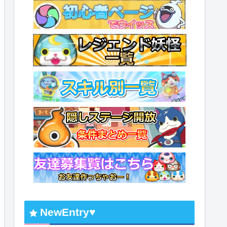
NewEntry♥