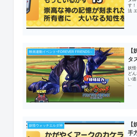
す！
法 
【
映画連動イベント~FOREVER FRIENDS～
タ
妖怪
どん
い道
...
【
妖怪ウォッチエルダ神
手