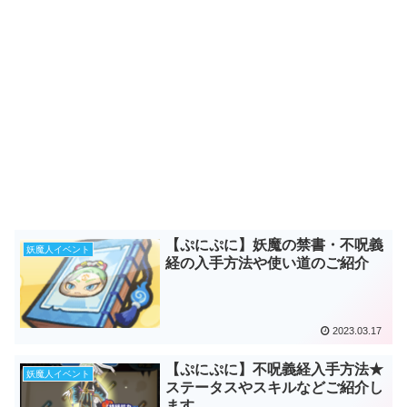
【ぷにぷに】妖魔の禁書・不呪義
妖魔人イベント
経の入手方法や使い道のご紹介
2023.03.17
【ぷにぷに】不呪義経入手方法★
妖魔人イベント
ステータスやスキルなどご紹介し
ます