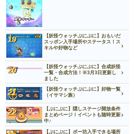
【妖怪ウォッチぷにぷに】おもいだ
スッポン入手場所やステータス！ス
キルや好物など
【妖怪ウォッチぷにぷに】合成妖怪
一覧・合成方法！※3月3日更新し
ました
【妖怪ウォッチぷにぷに】好物一覧
（イサマシ族）
【ぷにぷに】隠しステージ開放条件
まとめページ！イベントも随時更新
中♪
【ぷにぷに】ボー坊入手できる場所