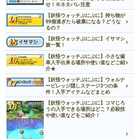
せ！※ネタバレ注意
【妖怪ウォッチぷにぷに】持ち物が
99個過ぎたら破棄になる？どうな
るの？
【妖怪ウォッチぷにぷに】イサマシ
族一覧！
【妖怪ウォッチぷにぷに】小さな歯
車入手出来る場所や使い道などご紹
介★
【妖怪ウォッチぷにぷに】ウォルナ
ービレッジ隠しステージ3つの条
件！入手アイテムなどまとめ
【妖怪ウォッチぷにぷに】コマじろ
うの入手できる場所はどこ？必殺技
や使い道などをご紹介！