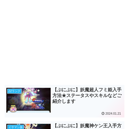
【ぷにぷに】妖魔超人フミ姫入手
ZZランク
方法★ステータスやスキルなどご
紹介します
2024.01.21
【ぷにぷに】妖魔神ケン王入手方
イサマシ族