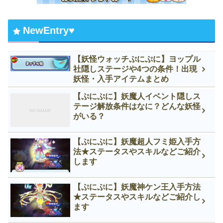
NewEntry♥
【妖怪ウォッチぷにぷに】ヨップル
社隠しステージや4つの条件！出現
妖怪・入手アイテムまとめ
【ぷにぷに】妖魔人イベント隠しス
テージ解放条件はなに？どんな妖怪
がいる？
【ぷにぷに】妖魔超人フミ姫入手方
法★ステータスやスキルなどご紹介
します
【ぷにぷに】妖魔神ケン王入手方法
★ステータスやスキルなどご紹介し
ます