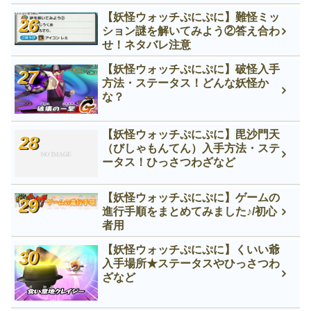
【妖怪ウォッチぷにぷに】難怪ミッ
ション謎を解いてみよう②答え合わ
せ！ネタバレ注意
【妖怪ウォッチぷにぷに】破怪入手
方法・ステータス！どんな妖怪か
な？
【妖怪ウォッチぷにぷに】毘沙門天
（びしゃもんてん）入手方法・ステ
ータス！ひっさつわざなど
【妖怪ウォッチぷにぷに】ゲームの
進行手順をまとめてみました♪/初心
者用
【妖怪ウォッチぷにぷに】くいい爺
入手場所★ステータスやひっさつわ
ざなど