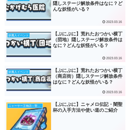
隠しステージ解放条件はなに？ど
んな妖怪がいる？
2023.03.16
【ぷにぷに】荒れたおつかい横丁
妖魔人イベント
（団地）隠しステージ解放条件は
なに？どんな妖怪がいる？
2023.03.16
【ぷにぷに】荒れたおつかい横丁
妖魔人イベント
（商店街）隠しステージ解放条件
はなに？どんな妖怪がいる？
2023.03.16
【ぷにぷに】ニャメロ伝記・闇聖
ニャーサー王物語～聖杯の闇～
杯の入手方法や使い道のご紹介