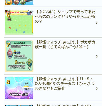
【ぷにぷに】ショップで売ってるた
べもののランクどうやったら上がる
の？
【妖怪ウォッチぷにぷに】ポカポカ
族一覧（じてんばんごう501～）
【妖怪ウォッチぷにぷに】U・S・
O入手場所やステータス！ひっさつ
わざなどもご紹介