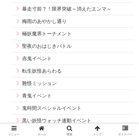
暴走寸前？！限界突破～消えたエンマ～
梅雨のあやかし通り
極妖魔界トーナメント
聖夜のおはじきバトル
赤鬼イベント
転生妖怪あらわる
難怪ミッション
青鬼イベント
鬼時間スペシャルイベント
黒い妖怪ウォッチ連動イベント
黒い妖怪ウォッチ～参上！ブラックダイヤニャン
メニュー
ホーム
検索
トップ
サイドバー