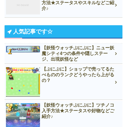
方法★ステータスやスキルなどご紹
介♪
人気記事です☆
【妖怪ウォッチぷにぷに】ニュー妖
魔シティ4つの条件や隠しステー
ジ、出現妖怪など
【ぷにぷに】ショップで売ってるた
べもののランクどうやったら上がる
の？
【妖怪ウォッチぷにぷに】ツチノコ
入手方法★ステータスや好物などご
紹介♪