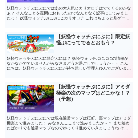
妖怪ウォッチぷにぷにではあの大人気ヒカリオロチはでてくるのかな
ぁ？ そんなことを疑問におもったのでなんとなく記事にしてみまし
たっ！ 妖怪ウォッチぷにぷにヒカリオロチ これはちょっと別ゲーム
（バスターズ）のヒカリオロチの画像...
【妖怪ウォッチぷにぷに】限定妖
ぷにぷに予想
怪ぷにってでるとおもう？
妖怪ウォッチぷにぷに限定ぷには？ 妖怪ウォッチぷにぷにの情報が
なかなかでていませんがみなさまどうお過ごしでしょうか・・ こん
にちは、妖怪ウォッチぷにぷにが待ち遠しい管理人ゆんでございます
(_ _|||) 妖怪ウォッチぷ...
【妖怪ウォッチぷにぷに】アミダ
ぷにぷに予想
極楽の次のマップはどこかな！？
（予想）
妖怪ウォッチぷにぷにでは現在通常マップは桜町、裏マップはアミダ
極楽まで進みました！ みなさんここまで進みましたか～？ まだ始め
たばかりでも通常マップなのでゆっくり進めていきましょうね そし
て次にくるマップ予想ですが。。 ...