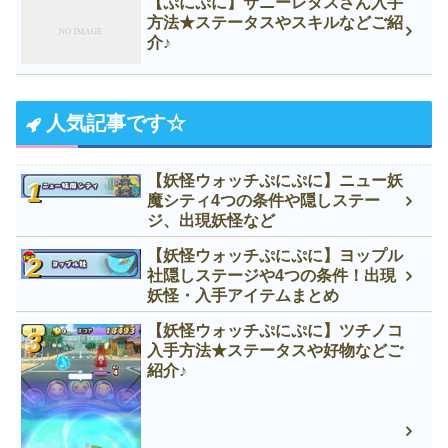
【ぷにぷに】サニーレタスさん入手
方法★ステータスやスキルなどご紹
介♪
人気記事です☆
【妖怪ウォッチぷにぷに】ニュー妖
魔シティ4つの条件や隠しステー
ジ、出現妖怪など
【妖怪ウォッチぷにぷに】ヨップル
社隠しステージや4つの条件！出現
妖怪・入手アイテムまとめ
【妖怪ウォッチぷにぷに】ツチノコ
入手方法★ステータスや好物などご
紹介♪