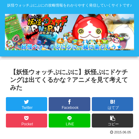
妖怪ウォッチぷにぷにの攻略情報をわかりやすく発信していくサイトです♪
【妖怪ウォッチぷにぷに】妖怪ぷにドケチ
ングは出てくるかな？アニメを見て考えて
みた
Twitter
Facebook
はてブ
Pocket
LINE
コピー
2015.06.05