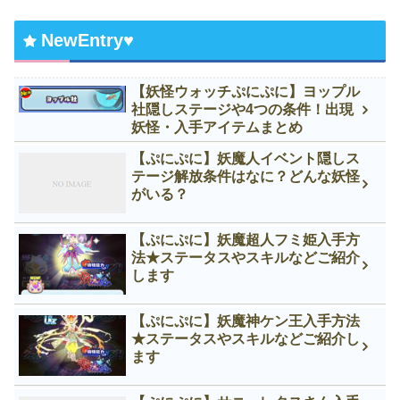
NewEntry♥
【妖怪ウォッチぷにぷに】ヨップル
社隠しステージや4つの条件！出現
妖怪・入手アイテムまとめ
【ぷにぷに】妖魔人イベント隠しス
テージ解放条件はなに？どんな妖怪
がいる？
【ぷにぷに】妖魔超人フミ姫入手方
法★ステータスやスキルなどご紹介
します
【ぷにぷに】妖魔神ケン王入手方法
★ステータスやスキルなどご紹介し
ます