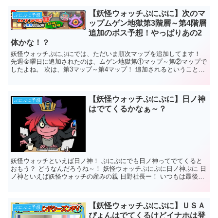
【妖怪ウォッチぷにぷに】次のマ
ぷにぷに予想
ップムゲン地獄第3階層～第4階層
追加のボス予想！やっぱりあの2
体かな！？
妖怪ウォッチぷにぷにでは、ただいま順次マップを追加してます！
先週金曜日に追加されたのは、ムゲン地獄第①マップ～第②マップで
したよね。 次は、第3マップ～第4マップ！ 追加されるということ
は、またまたボスがいてるということ...
【妖怪ウォッチぷにぷに】日ノ神
ぷにぷに予想
はでてくるかなぁ～？
妖怪ウォッチといえば日ノ神！ ぷにぷにでも日ノ神ってでてくると
おもう？ どうなんだろうね～！ 妖怪ウォッチぷにぷに日ノ神ぷに 日
ノ神といえば妖怪ウォッチの産みの親 日野社長ー！ いつもは最後の
ボス...
【妖怪ウォッチぷにぷに】ＵＳＡ
ぷにぷに予想
ぴょんはでてくるけどイナホは登