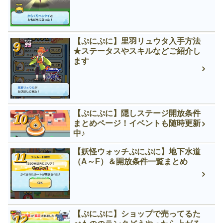
【ぷにぷに】里羽リュウタ入手方法
★ステータスやスキルなどご紹介し
ます
【ぷにぷに】隠しステージ開放条件
まとめページ！イベントも随時更新
中♪
【妖怪ウォッチぷにぷに】地下水道
（A～F）＆開放条件一覧まとめ
【ぷにぷに】ショップで売ってるた