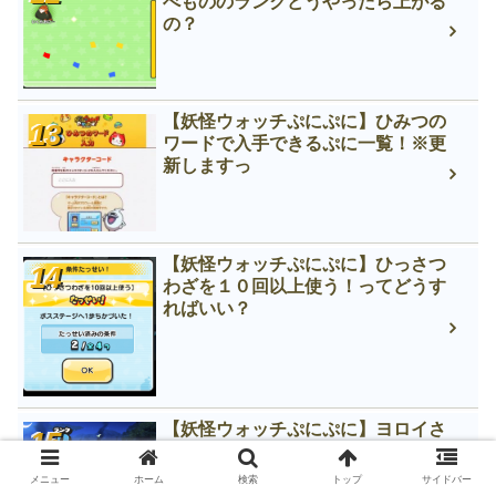
べもののランクどうやったら上がる
の？
【妖怪ウォッチぷにぷに】ひみつの
ワードで入手できるぷに一覧！※更
新しますっ
【妖怪ウォッチぷにぷに】ひっさつ
わざを１０回以上使う！ってどうす
ればいい？
【妖怪ウォッチぷにぷに】ヨロイさ
ん入手方法★ステータスやスキルな
どご紹介♪
メニュー
ホーム
検索
トップ
サイドバー