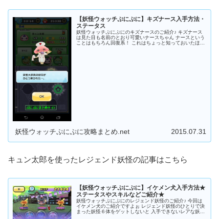
【妖怪ウォッチぷにぷに】キズナース入手方法・
ステータス
妖怪ウォッチぷにぷにのキズナースのご紹介♪ キズナース
は見た目も名前のとおり可愛いナースちゃん ナースという
ことはもちろん回復系！ これはちょっと知っておいたほう
がいい妖怪ぷにかもしれませんよぉぉ～ というわけでス
テ...
妖怪ウォッチぷにぷに攻略まとめ.net
2015.07.31
キュン太郎を使ったレジェンド妖怪の記事はこちら
【妖怪ウォッチぷにぷに】イケメン犬入手方法★
ステータスやスキルなどご紹介★
妖怪ウォッチぷにぷにのレジェンド妖怪のご紹介♪ 今回は
イケメン犬のご紹介ですよぉ レジェンド妖怪のひとりで決
まった妖怪６体をゲットしないと 入手できないレアな妖
怪！ ほしい！！というかたはぜひ参考にしてみてね...