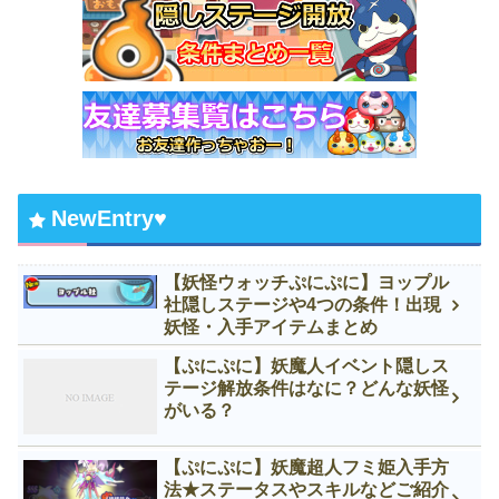
NewEntry♥
【妖怪ウォッチぷにぷに】ヨップル
社隠しステージや4つの条件！出現
妖怪・入手アイテムまとめ
【ぷにぷに】妖魔人イベント隠しス
テージ解放条件はなに？どんな妖怪
がいる？
【ぷにぷに】妖魔超人フミ姫入手方
法★ステータスやスキルなどご紹介