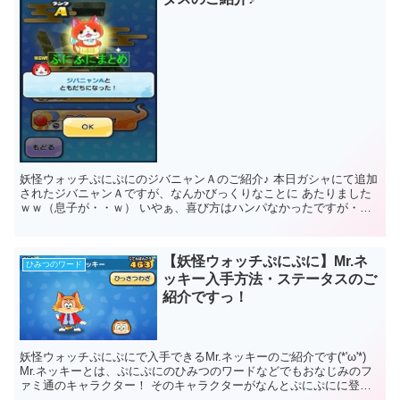
妖怪ウォッチぷにぷにのジバニャンＡのご紹介♪ 本日ガシャにて追加
されたジバニャンＡですが、なんかびっくりなことに あたりました
ｗｗ（息子が・・ｗ） いやぁ、喜び方はハンパなかったですが・・
ｗ ということでジバ...
【妖怪ウォッチぷにぷに】Mr.ネ
ひみつのワード
ッキー入手方法・ステータスのご
紹介ですっ！
妖怪ウォッチぷにぷにで入手できるMr.ネッキーのご紹介です(*'ω'*)
Mr.ネッキーとは、ぷにぷにのひみつのワードなどでもおなじみのフ
ァミ通のキャラクター！ そのキャラクターがなんとぷにぷにに登場
しちゃいました！ｗ と...