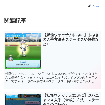
ゆん
関連記事
【妖怪ウォッチぷにぷに】ふぶき
2周年記念イベント
の入手方法★ステータスや好物な
ど♪
妖怪ウォッチぷにぷにで入手できるふぶきのご紹介です ふぶきはど
んな妖怪かな～（ｏ＾＾ｏ） ふぶきはイナズマイレブンのキャラク
ターです★ ふぶきの入手方法やステータス、使い道などご紹介しま
す！ 妖怪ウォッチぷにぷに...
【妖怪ウォッチぷにぷに】ジバニ
プリチー族
ャンＡ入手（合成）方法・ステー
タスのご紹介♪