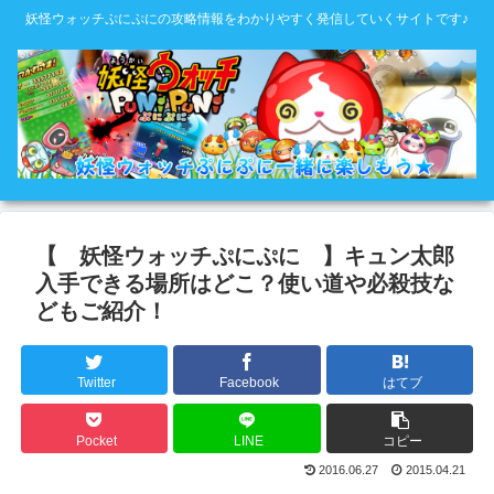
妖怪ウォッチぷにぷにの攻略情報をわかりやすく発信していくサイトです♪
【 妖怪ウォッチぷにぷに 】キュン太郎
入手できる場所はどこ？使い道や必殺技な
どもご紹介！
Twitter
Facebook
はてブ
Pocket
LINE
コピー
2016.06.27
2015.04.21