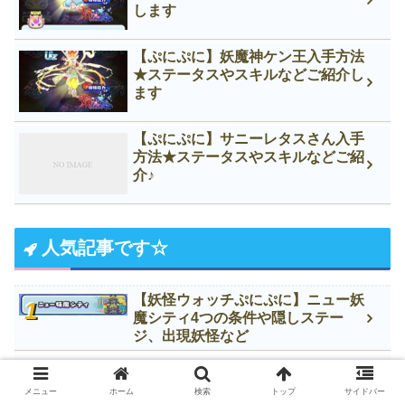
します
【ぷにぷに】妖魔神ケン王入手方法
★ステータスやスキルなどご紹介し
ます
【ぷにぷに】サニーレタスさん入手
方法★ステータスやスキルなどご紹
介♪
人気記事です☆
【妖怪ウォッチぷにぷに】ニュー妖
魔シティ4つの条件や隠しステー
ジ、出現妖怪など
【妖怪ウォッチぷにぷに】ツチノコ
入手方法★ステータスや好物などご
メニュー
ホーム
検索
トップ
サイドバー
紹介♪