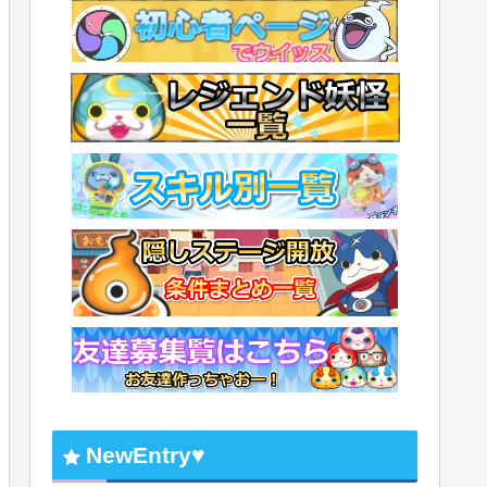
NewEntry♥