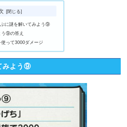
次
にぷに謎を解いてみよう⑨
よう⑨の答え
使って3000ダメージ
てみよう⑨