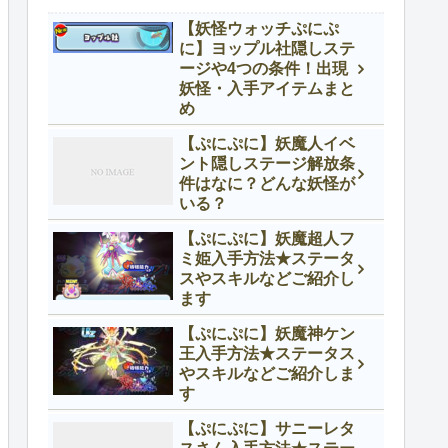
【妖怪ウォッチぷにぷ
に】ヨップル社隠しステ
ージや4つの条件！出現
妖怪・入手アイテムまと
め
【ぷにぷに】妖魔人イベ
ント隠しステージ解放条
件はなに？どんな妖怪が
いる？
【ぷにぷに】妖魔超人フ
ミ姫入手方法★ステータ
スやスキルなどご紹介し
ます
【ぷにぷに】妖魔神ケン
王入手方法★ステータス
やスキルなどご紹介しま
す
【ぷにぷに】サニーレタ