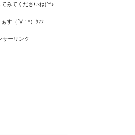
みてくださいね(^^♪
（´∀｀*）ｳﾌﾌ
ンサーリンク