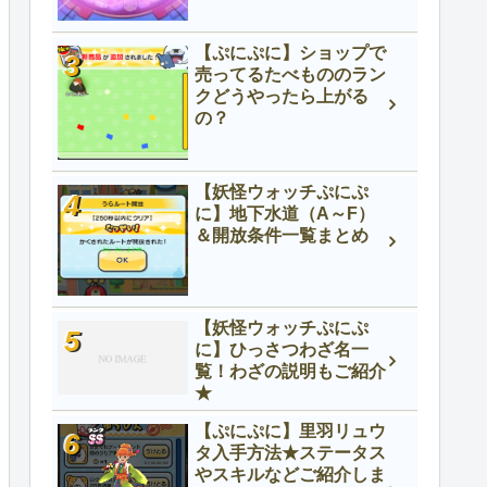
【ぷにぷに】ショップで
売ってるたべもののラン
クどうやったら上がる
の？
【妖怪ウォッチぷにぷ
に】地下水道（A～F）
＆開放条件一覧まとめ
【妖怪ウォッチぷにぷ
に】ひっさつわざ名一
覧！わざの説明もご紹介
★
【ぷにぷに】里羽リュウ
タ入手方法★ステータス
やスキルなどご紹介しま