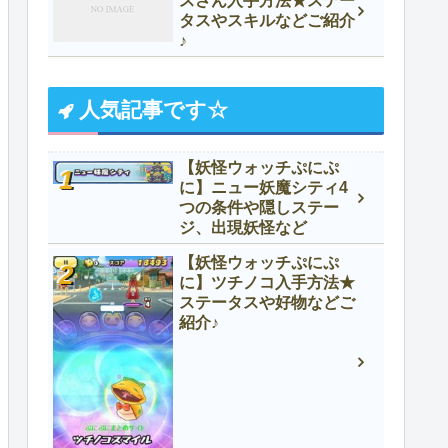
スさん入手方法★ステー
タスやスキルなどご紹介
♪
人気記事です☆
【妖怪ウォッチぷにぷ
に】ニュー妖魔シティ4
つの条件や隠しステー
ジ、出現妖怪など
【妖怪ウォッチぷにぷ
に】ツチノコ入手方法★
ステータスや好物などご
紹介♪