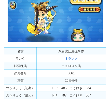
名前
八百比丘尼孫尚香
ランク
Ｓランク
妖怪種族
ニョロロン族
辞典番号
8061
種類
武将妖怪
のうりょく（初期）
ＨＰ 486 こうげき 334
のうりょく（最大）
ＨＰ 797 こうげき 567