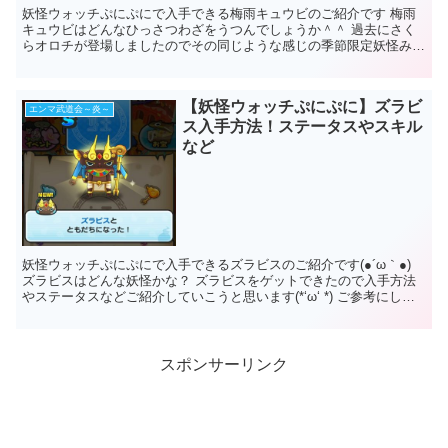
妖怪ウォッチぷにぷにで入手できる梅雨キュウビのご紹介です 梅雨
キュウビはどんなひっさつわざをうつんでしょうか＾＾ 過去にさく
らオロチが登場しましたのでその同じような感じの季節限定妖怪みた
いですね。 梅雨キュウビ・・予想通り...
【妖怪ウォッチぷにぷに】ズラビ
エンマ武道会～炎～
ス入手方法！ステータスやスキル
など
妖怪ウォッチぷにぷにで入手できるズラビスのご紹介です(●´ω｀●)
ズラビスはどんな妖怪かな？ ズラビスをゲットできたので入手方法
やステータスなどご紹介していこうと思います(*‘ω‘ *) ご参考にして
みてください 妖怪...
スポンサーリンク