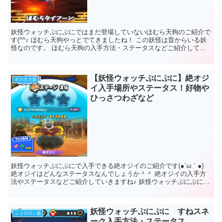
妖怪ウォッチぷにぷにではまだ登場していないほむら天狗のご紹介で
す(^^♪ ほむら天狗やっとでてきましたね！ この妖怪は昔からいる妖
怪なのです。 ほむら天狗の入手方法・ステータスなどご紹介してい
こうと思います★ 妖怪ウォッ...
【妖怪ウォッチぷにぷに】絶オジ
ポカポカ族
イ入手場所やステータス！好物や
ひっさつわざなど
妖怪ウォッチぷにぷにで入手できる絶オジイのご紹介です(●´ω｀●)
絶オジイはどんなステータスなんでしょうか＾＾ 絶オジイの入手方
法やステータスなどご紹介していきますね♪ 妖怪ウォッチぷにぷに
絶オジイ 絶オジイ入手方法...
妖怪ウォッチぷにぷに すねスネ
ニョロロン族
ーク入手方法・ステータス