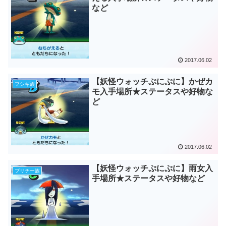
など
2017.06.02
【妖怪ウォッチぷにぷに】かぜカ
フシギ族
モ入手場所★ステータスや好物な
ど
2017.06.02
【妖怪ウォッチぷにぷに】雨女入
プリチー族
手場所★ステータスや好物など