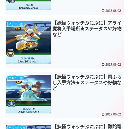
2017.06.02
【妖怪ウォッチぷにぷに】アライ
イサマシ族
魔将入手場所★ステータスや好物
など
2017.06.02
【妖怪ウォッチぷにぷに】雨ふら
ブキミー族
し入手方法★ステータスや好物な
ど
2017.06.02
【妖怪ウォッチぷにぷに】難陀竜
ニョロロン族