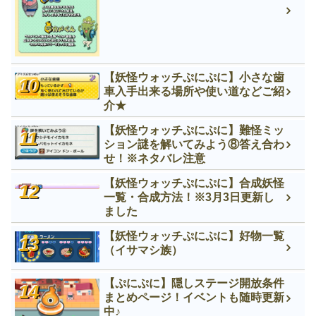
【妖怪ウォッチぷにぷに】小さな歯
車入手出来る場所や使い道などご紹
介★
【妖怪ウォッチぷにぷに】難怪ミッ
ション謎を解いてみよう⑧答え合わ
せ！※ネタバレ注意
【妖怪ウォッチぷにぷに】合成妖怪
一覧・合成方法！※3月3日更新し
ました
【妖怪ウォッチぷにぷに】好物一覧
（イサマシ族）
【ぷにぷに】隠しステージ開放条件
まとめページ！イベントも随時更新
中♪