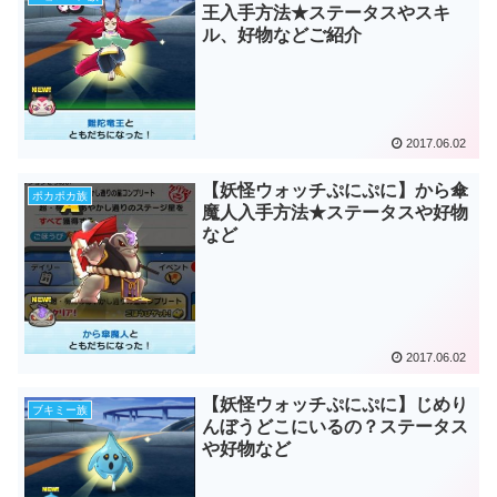
王入手方法★ステータスやスキ
ル、好物などご紹介
2017.06.02
【妖怪ウォッチぷにぷに】から傘
ポカポカ族
魔人入手方法★ステータスや好物
など
2017.06.02
【妖怪ウォッチぷにぷに】じめり
ブキミー族
んぼうどこにいるの？ステータス
や好物など