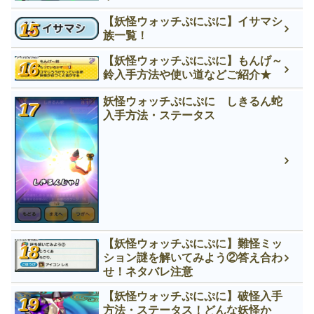
【妖怪ウォッチぷにぷに】イサマシ
族一覧！
【妖怪ウォッチぷにぷに】もんげ～
鈴入手方法や使い道などご紹介★
妖怪ウォッチぷにぷに しきるん蛇
入手方法・ステータス
【妖怪ウォッチぷにぷに】難怪ミッ
ション謎を解いてみよう②答え合わ
せ！ネタバレ注意
【妖怪ウォッチぷにぷに】破怪入手
方法・ステータス！どんな妖怪か