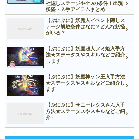
社隠しステージや4つの条件！出現
妖怪・入手アイテムまとめ
【ぷにぷに】妖魔人イベント隠しス
テージ解放条件はなに？どんな妖怪
がいる？
【ぷにぷに】妖魔超人フミ姫入手方
法★ステータスやスキルなどご紹介
します
【ぷにぷに】妖魔神ケン王入手方法
★ステータスやスキルなどご紹介し
ます
【ぷにぷに】サニーレタスさん入手
方法★ステータスやスキルなどご紹
介♪