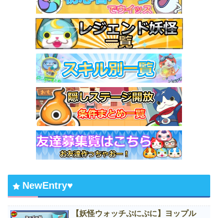
NewEntry♥
【妖怪ウォッチぷにぷに】ヨップル