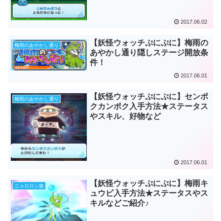
2017.06.02
【妖怪ウォッチぷにぷに】梅雨の
梅雨のあやかし通り
あやかし通り隠しステージ開放条
件！
2017.06.01
【妖怪ウォッチぷにぷに】センポ
梅雨のあやかし通り
クカンポク入手方法★ステータス
やスキル、好物など
2017.06.01
【妖怪ウォッチぷにぷに】梅雨キ
ニョロロン族
ュウビ入手方法★ステータスやス
キルなどご紹介♪