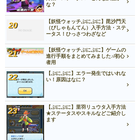
な？
【妖怪ウォッチぷにぷに】毘沙門天
（びしゃもんてん）入手方法・ステ
ータス！ひっさつわざなど
【妖怪ウォッチぷにぷに】ゲームの
進行手順をまとめてみました♪/初心
者用
【ぷにぷに】エラー発生ではいれな
い！原因はなに？
【ぷにぷに】里羽リュウタ入手方法
★ステータスやスキルなどご紹介し
ます