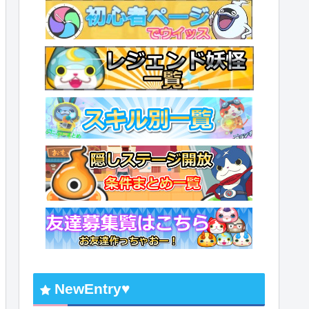
NewEntry♥