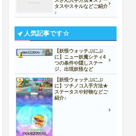
スさん入手方法★ステー
タスやスキルなどご紹介
♪
人気記事です☆
【妖怪ウォッチぷにぷ
に】ニュー妖魔シティ4
つの条件や隠しステー
ジ、出現妖怪など
【妖怪ウォッチぷにぷ
に】ツチノコ入手方法★
ステータスや好物などご
紹介♪