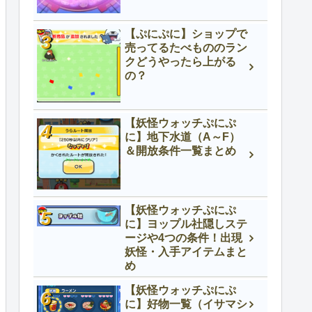
【ぷにぷに】ショップで
売ってるたべもののラン
クどうやったら上がる
の？
【妖怪ウォッチぷにぷ
に】地下水道（A～F）
＆開放条件一覧まとめ
【妖怪ウォッチぷにぷ
に】ヨップル社隠しステ
ージや4つの条件！出現
妖怪・入手アイテムまと
め
【妖怪ウォッチぷにぷ
に】好物一覧（イサマシ