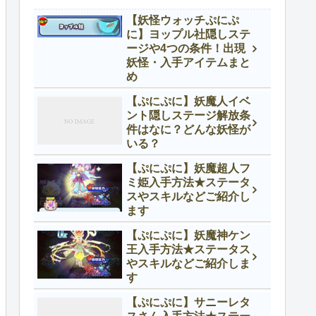
【妖怪ウォッチぷにぷ
に】ヨップル社隠しステ
ージや4つの条件！出現
妖怪・入手アイテムまと
め
【ぷにぷに】妖魔人イベ
ント隠しステージ解放条
件はなに？どんな妖怪が
いる？
【ぷにぷに】妖魔超人フ
ミ姫入手方法★ステータ
スやスキルなどご紹介し
ます
【ぷにぷに】妖魔神ケン
王入手方法★ステータス
やスキルなどご紹介しま
す
【ぷにぷに】サニーレタ