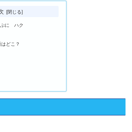
次
にぷに ハク
所はどこ？