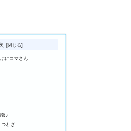
次
にぷにコマさん
報♪
さつわざ