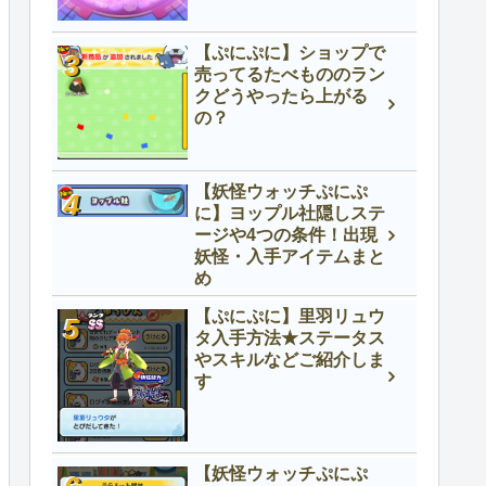
【ぷにぷに】ショップで
売ってるたべもののラン
クどうやったら上がる
の？
【妖怪ウォッチぷにぷ
に】ヨップル社隠しステ
ージや4つの条件！出現
妖怪・入手アイテムまと
め
【ぷにぷに】里羽リュウ
タ入手方法★ステータス
やスキルなどご紹介しま
す
【妖怪ウォッチぷにぷ