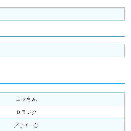
コマさん
Ｄランク
プリチー族