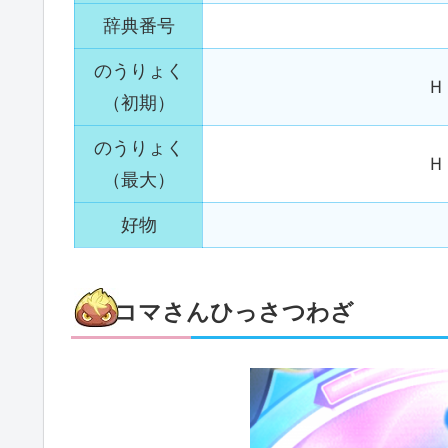
辞典番号
のうりょく
Ｈ
（初期）
のうりょく
Ｈ
（最大）
好物
コマさんひっさつわざ