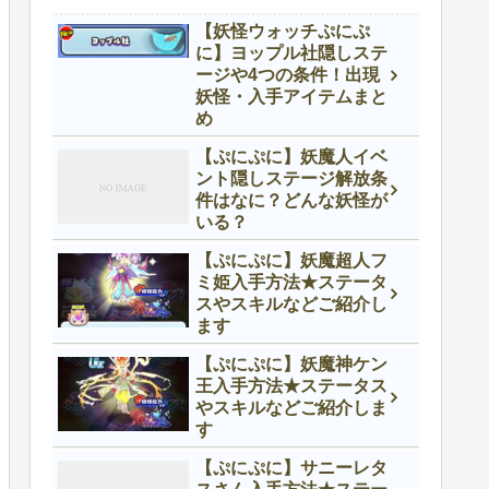
【妖怪ウォッチぷにぷ
に】ヨップル社隠しステ
ージや4つの条件！出現
妖怪・入手アイテムまと
め
【ぷにぷに】妖魔人イベ
ント隠しステージ解放条
件はなに？どんな妖怪が
いる？
【ぷにぷに】妖魔超人フ
ミ姫入手方法★ステータ
スやスキルなどご紹介し
ます
【ぷにぷに】妖魔神ケン
王入手方法★ステータス
やスキルなどご紹介しま
す
【ぷにぷに】サニーレタ