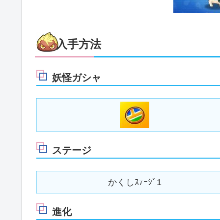
入手方法
妖怪ガシャ
ステージ
かくしｽﾃｰｼﾞ1
進化