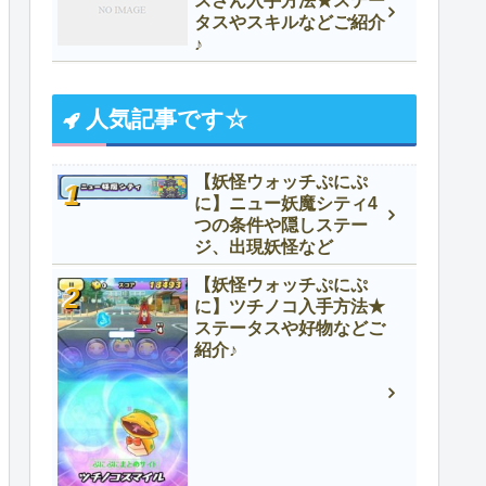
スさん入手方法★ステー
タスやスキルなどご紹介
♪
人気記事です☆
【妖怪ウォッチぷにぷ
に】ニュー妖魔シティ4
つの条件や隠しステー
ジ、出現妖怪など
【妖怪ウォッチぷにぷ
に】ツチノコ入手方法★
ステータスや好物などご
紹介♪