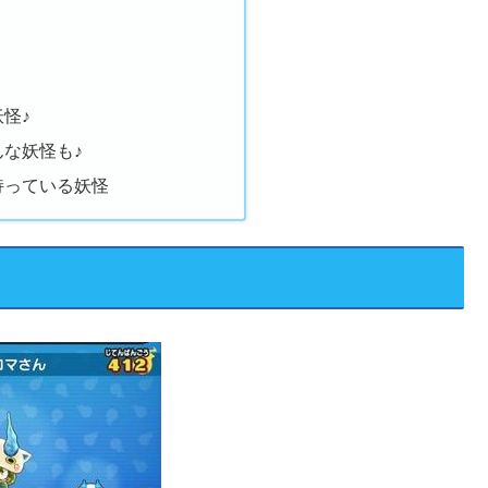
怪♪
な妖怪も♪
持っている妖怪