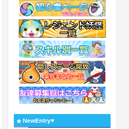
NewEntry♥