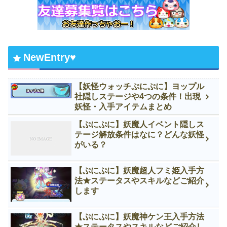
NewEntry♥
【妖怪ウォッチぷにぷに】ヨップル
社隠しステージや4つの条件！出現
妖怪・入手アイテムまとめ
【ぷにぷに】妖魔人イベント隠しス
テージ解放条件はなに？どんな妖怪
がいる？
【ぷにぷに】妖魔超人フミ姫入手方
法★ステータスやスキルなどご紹介
します
【ぷにぷに】妖魔神ケン王入手方法
★ステータスやスキルなどご紹介し