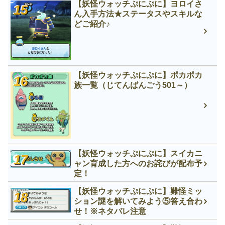
【妖怪ウォッチぷにぷに】ヨロイさ
ん入手方法★ステータスやスキルな
どご紹介♪
【妖怪ウォッチぷにぷに】ポカポカ
族一覧（じてんばんごう501～）
【妖怪ウォッチぷにぷに】スイカニ
ャン育成した方へのお詫びが配布予
定！
【妖怪ウォッチぷにぷに】難怪ミッ
ション謎を解いてみよう⑤答え合わ
せ！※ネタバレ注意