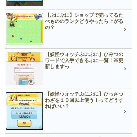
【ぷにぷに】ショップで売ってるた
べもののランクどうやったら上がる
の？
【妖怪ウォッチぷにぷに】ひみつの
ワードで入手できるぷに一覧！※更
新しますっ
【妖怪ウォッチぷにぷに】ひっさつ
わざを１０回以上使う！ってどうす
ればいい？