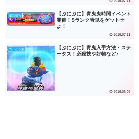
2016.07.11
【ぷにぷに】青鬼鬼時間イベント
最新情報
開催！Sランク青鬼をゲットせ
よ！
2016.07.11
【ぷにぷに】青鬼入手方法・ステ
ゴーケツ族
ータス！必殺技や好物など♪
2016.06.09