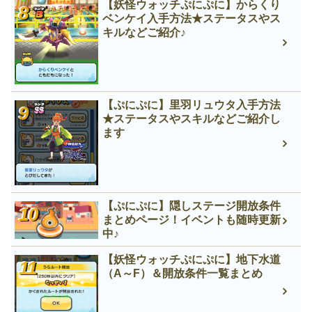
【妖怪ウォッチぷにぷに】からくり
ベンケイ入手方法★ステータスやス
キルなどご紹介♪
【ぷにぷに】里羽リュウタ入手方法
★ステータスやスキルなどご紹介し
ます
【ぷにぷに】隠しステージ開放条件
まとめページ！イベントも随時更新
中♪
【妖怪ウォッチぷにぷに】地下水道
（A～F）＆開放条件一覧まとめ