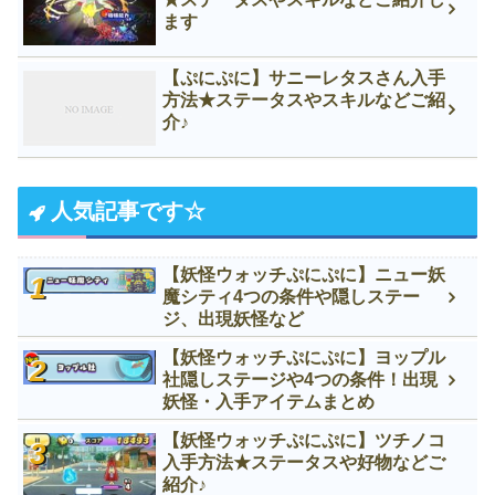
ます
【ぷにぷに】サニーレタスさん入手
方法★ステータスやスキルなどご紹
介♪
人気記事です☆
【妖怪ウォッチぷにぷに】ニュー妖
魔シティ4つの条件や隠しステー
ジ、出現妖怪など
【妖怪ウォッチぷにぷに】ヨップル
社隠しステージや4つの条件！出現
妖怪・入手アイテムまとめ
【妖怪ウォッチぷにぷに】ツチノコ
入手方法★ステータスや好物などご
紹介♪