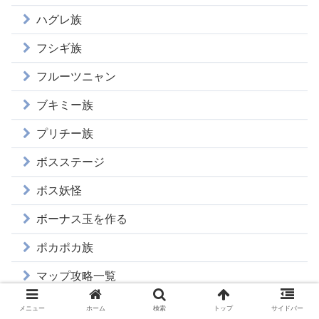
ハグレ族
フシギ族
フルーツニャン
ブキミー族
プリチー族
ボスステージ
ボス妖怪
ボーナス玉を作る
ポカポカ族
マップ攻略一覧
うらステージマップ
メニュー
ホーム
検索
トップ
サイドバー