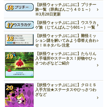
【妖怪ウォッチぷにぷに】プリチー
族一覧（辞典ばんごう４０１～）
※3月28日更新
【妖怪ウォッチぷにぷに】ウスラカ
ゲ族（じてんばんごう601～）一覧
【妖怪ウォッチぷにぷに】難怪ミッ
ション謎を解いてみよう⑧答え合わ
せ！※ネタバレ注意
【妖怪ウォッチぷにぷに】たらりん
入手場所やステータス！好物やひっ
さつわざなどご紹介
【妖怪ウォッチぷにぷに】クロミＳ
入手方法★ステータスやひっさつわ
ざなど