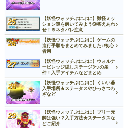
【妖怪ウォッチぷにぷに】難怪ミッ
ション謎を解いてみよう⑨答えあわ
せ！※ネタバレ注意
【妖怪ウォッチぷにぷに】ゲームの
進行手順をまとめてみました♪/初心
者用
【妖怪ウォッチぷにぷに】ウォルナ
ービレッジ隠しステージ3つの条
件！入手アイテムなどまとめ
【妖怪ウォッチぷにぷに】くいい爺
入手場所★ステータスやひっさつわ
ざなど
【妖怪ウォッチぷにぷに】ブリー元
帥は強い？入手方法★ステータスな
どご紹介