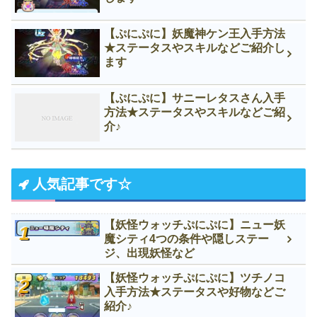
【ぷにぷに】妖魔神ケン王入手方法
★ステータスやスキルなどご紹介し
ます
【ぷにぷに】サニーレタスさん入手
方法★ステータスやスキルなどご紹
介♪
人気記事です☆
【妖怪ウォッチぷにぷに】ニュー妖
魔シティ4つの条件や隠しステー
ジ、出現妖怪など
【妖怪ウォッチぷにぷに】ツチノコ
入手方法★ステータスや好物などご
紹介♪