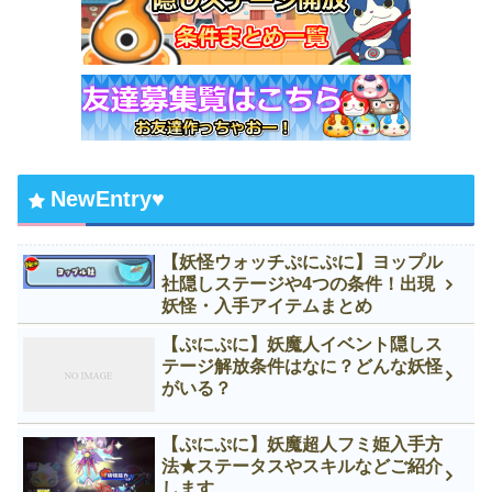
NewEntry♥
【妖怪ウォッチぷにぷに】ヨップル
社隠しステージや4つの条件！出現
妖怪・入手アイテムまとめ
【ぷにぷに】妖魔人イベント隠しス
テージ解放条件はなに？どんな妖怪
がいる？
【ぷにぷに】妖魔超人フミ姫入手方
法★ステータスやスキルなどご紹介
します