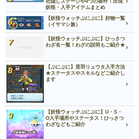
社隠しステージや4つの条件！出現
妖怪・入手アイテムまとめ
【妖怪ウォッチぷにぷに】好物一覧
（イサマシ族）
【妖怪ウォッチぷにぷに】ひっさつ
わざ名一覧！わざの説明もご紹介★
【ぷにぷに】里羽リュウタ入手方法
★ステータスやスキルなどご紹介し
ます
【妖怪ウォッチぷにぷに】U・S・
O入手場所やステータス！ひっさつ
わざなどもご紹介