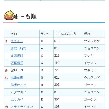
ま～も順
名前
ランク
じてんばんごう
種族
ま
まてんし
Ｃ
616
ウスラカゲ
まむし行司
Ａ
815
ニョロロン
まぼ老師
Ｃ
216
フシギ
万尾獅子
Ａ
119
イサマシ
み
認ＭＥＮ
Ｄ
720
ブキミー
む
虫歯伯爵
Ｓ
615
ウスラカゲ
武者かぶと
Ｂ
307
ゴーケツ
ムダヅカイ
Ｃ
810
ニョロロン
ムリカベ
Ｅ
304
ゴーケツ
め
メラメライオン
Ｃ
106
イサマシ