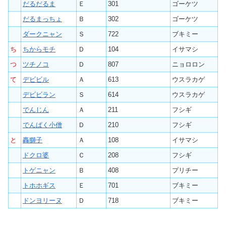
だるだるま
Ｅ
301
ゴーケツ
だるまっちょ
Ｂ
302
ゴーケツ
ダークニャン
Ｓ
722
ブキミー
ち
ちからモチ
Ｄ
104
イサマシ
つ
ツチノコ
Ｄ
807
ニョロロン
て
デビビル
Ａ
613
ウスラカゲ
デビビラン
Ｓ
614
ウスラカゲ
でんじん
Ａ
211
フシギ
でんぱく小僧
Ｄ
210
フシギ
と
轟獅子
Ａ
108
イサマシ
ドクロ婆
Ｃ
208
フシギ
トゲニャン
Ｂ
408
プリチー
トホホギス
Ｅ
701
ブキミー
ドンヨリーヌ
Ｄ
718
ブキミー