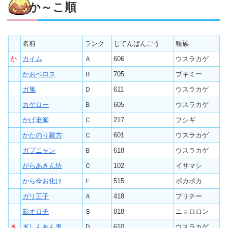
か～こ順
名前
ランク
じてんばんごう
種族
か
カイム
Ａ
606
ウスラカゲ
かおベロス
Ｂ
705
ブキミー
ガ鬼
Ｄ
611
ウスラカゲ
カゲロー
Ｂ
605
ウスラカゲ
かげ老師
Ｃ
217
フシギ
かたのり親方
Ｃ
601
ウスラカゲ
ガブニャン
Ｂ
618
ウスラカゲ
がらあきん坊
Ｃ
102
イサマシ
から傘お化け
Ｅ
515
ポカポカ
ガリ王子
Ａ
418
プリチー
影オロチ
Ｓ
818
ニョロロン
き
ぎしんあん鬼
Ｄ
610
ウスラカゲ