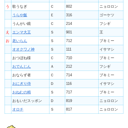
う
歌うなぎ
Ｃ
802
ニョロロン
うらや飯
Ｅ
316
ゴーケツ
うんがい鏡
Ｃ
214
フシギ
え
エンマ大王
Ｓ
901
王
お
老いらん
Ｓ
712
ブキミー
オオクワノ神
Ｓ
111
イサマシ
おつぼね様
Ｃ
710
ブキミー
おでんじん
Ａ
212
フシギ
おならず者
Ｃ
714
ブキミー
おにぎり侍
Ｄ
116
イサマシ
おねむの精
Ｓ
717
ブキミー
おもいだスッポン
Ｄ
819
ニョロロン
オロチ
Ｓ
817
ニョロロン