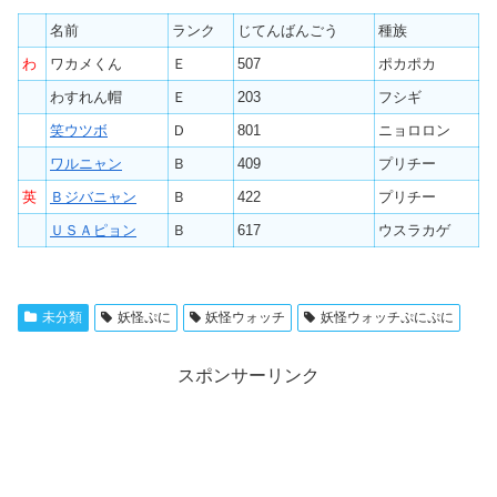
名前
ランク
じてんばんごう
種族
わ
ワカメくん
Ｅ
507
ポカポカ
わすれん帽
Ｅ
203
フシギ
笑ウツボ
Ｄ
801
ニョロロン
ワルニャン
Ｂ
409
プリチー
英
Ｂジバニャン
Ｂ
422
プリチー
ＵＳＡピョン
Ｂ
617
ウスラカゲ
未分類
妖怪ぷに
妖怪ウォッチ
妖怪ウォッチぷにぷに
スポンサーリンク