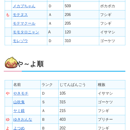
メカブちゃん
Ｄ
509
ポカポカ
も
モテヌス
Ａ
206
フシギ
モテマクール
Ａ
205
フシギ
モモタロニャン
A
120
イサマシ
モレゾウ
Ｄ
310
ゴーケツ
や～よ順
名前
ランク
じてんばんごう
種族
や
やきモチ
Ｄ
105
イサマシ
山吹鬼
Ｓ
315
ゴーケツ
ヤミ鏡
Ａ
215
フシギ
ゆ
ゆきおんな
Ｂ
403
プリチー
よ
よつめ
Ｂ
202
フシギ