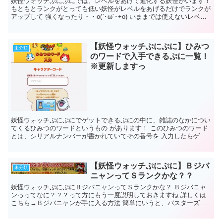
妖怪ウォッチぷにぷにでは、レベルをあげて進化する妖怪がいます！
もともとランクがとっても低い妖怪がレベルをあげるだけでランクが
アップして 強くなったり・・o(`･ω´･+o) いままでは使えないレベル
だけど、レベルをあげて...
【妖怪ウォッチぷにぷに】ひみつ
未分類
のワードで入手できるぷに一覧！
※更新しますっ
妖怪ウォッチぷにぷにでゲットできるぷにの中に、雑誌のなかについ
てくるひみつのワードというもの があります！ このひみつのワード
とは、シリアルナンバーが書かれていてその番号を 入力したらゲッ
トできるぷにがいます。 ひみ...
【妖怪ウォッチぷにぷに】Ｂジバ
未分類
ニャンってＳランクかな？？
妖怪ウォッチぷにぷにＢジバニャンってＳランクかな？ Ｂジバニャ
ンっってなに？？？って方にもう一度説明しておきますね 詳しくは
こちら→Ｂジバニャンが手に入る方法 簡単にいうと、バスターズ赤
猫団/白犬隊を購入したらＢジバニ...