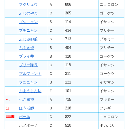
フクリュウ
Ａ
806
ニョロロン
ふじのやま
Ｃ
305
ゴーケツ
ブシニャン
Ｓ
114
イサマシ
ブチニャン
Ｃ
434
プリチー
ふじみ御前
Ｓ
713
ブキミー
ふぶき姫
Ｓ
404
プリチー
プライ丼
Ｂ
318
ゴーケツ
ブリー隊長
Ｃ
118
イサマシ
プルファント
Ｃ
311
ゴーケツ
フユニャン
Ｂ
121
イサマシ
ぶようじん坊
Ｅ
101
イサマシ
へ
へこ鬼神
Ａ
715
ブキミー
ほ
ほう老師
Ｂ
218
フシギ
ボー坊
Ｃ
822
ニョロロン
ホノボーノ
Ｃ
510
ポカポカ