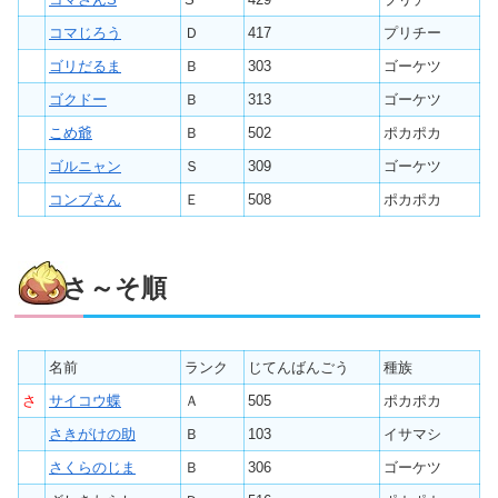
コマじろう
Ｄ
417
プリチー
ゴリだるま
Ｂ
303
ゴーケツ
ゴクドー
Ｂ
313
ゴーケツ
こめ爺
Ｂ
502
ポカポカ
ゴルニャン
Ｓ
309
ゴーケツ
コンブさん
Ｅ
508
ポカポカ
さ～そ順
名前
ランク
じてんばんごう
種族
さ
サイコウ蝶
Ａ
505
ポカポカ
さきがけの助
Ｂ
103
イサマシ
さくらのじま
Ｂ
306
ゴーケツ