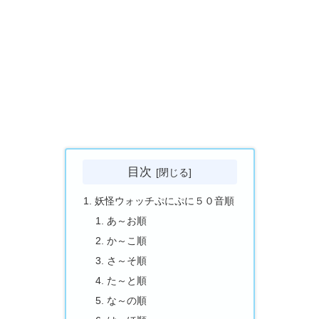
目次
妖怪ウォッチぷにぷに５０音順
あ～お順
か～こ順
さ～そ順
た～と順
な～の順