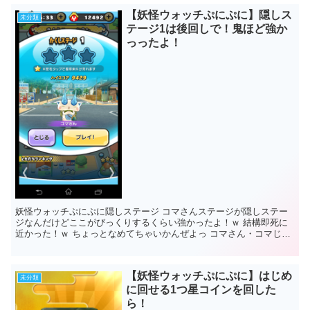
【妖怪ウォッチぷにぷに】隠しス
未分類
テージ1は後回しで！鬼ほど強か
っったよ！
妖怪ウォッチぷにぷに隠しステージ コマさんステージが隠しステー
ジなんだけどここがびっくりするくらい強かったよ！ｗ 結構即死に
近かった！ｗ ちょっとなめてちゃいかんぜよっ コマさん・コマじろ
うの二人...
【妖怪ウォッチぷにぷに】はじめ
未分類
に回せる1つ星コインを回した
ら！