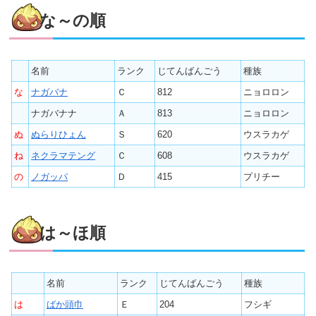
な～の順
名前
ランク
じてんばんごう
種族
な
ナガバナ
Ｃ
812
ニョロロン
ナガバナナ
Ａ
813
ニョロロン
ぬ
ぬらりひょん
Ｓ
620
ウスラカゲ
ね
ネクラマテング
Ｃ
608
ウスラカゲ
の
ノガッパ
Ｄ
415
プリチー
は～ほ順
名前
ランク
じてんばんごう
種族
は
ばか頭巾
Ｅ
204
フシギ