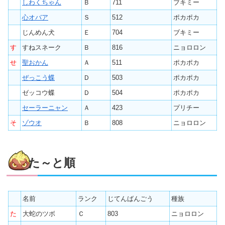
しわくちゃん
Ｂ
711
ブキミー
心オバア
Ｓ
512
ポカポカ
じんめん犬
Ｅ
704
ブキミー
す
すねスネーク
Ｂ
816
ニョロロン
せ
聖おかん
Ａ
511
ポカポカ
ぜっこう蝶
Ｄ
503
ポカポカ
ゼッコウ蝶
Ｄ
504
ポカポカ
セーラーニャン
Ａ
423
プリチー
そ
ゾウオ
Ｂ
808
ニョロロン
た～と順
名前
ランク
じてんばんごう
種族
た
大蛇のツボ
Ｃ
803
ニョロロン