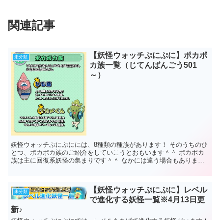
関連記事
【妖怪ウォッチぷにぷに】ポカポ
未分類
カ族一覧（じてんばんごう501
～）
妖怪ウォッチぷにぷにには、8種類の種族があります！ そのうちのひ
とつ、ポカポカ族のご紹介をしていこうとおもいます＾＾ ポカポカ
族は主に回復系妖怪の集まりです＾＾ なかには違う場合もあります
が！ｗ というわけで...
【妖怪ウォッチぷにぷに】レベル
未分類
で進化する妖怪一覧※4月13日更
新♪