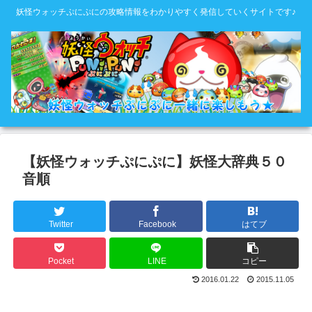
妖怪ウォッチぷにぷにの攻略情報をわかりやすく発信していくサイトです♪
【妖怪ウォッチぷにぷに】妖怪大辞典５０
音順
Twitter
Facebook
はてブ
Pocket
LINE
コピー
2016.01.22
2015.11.05