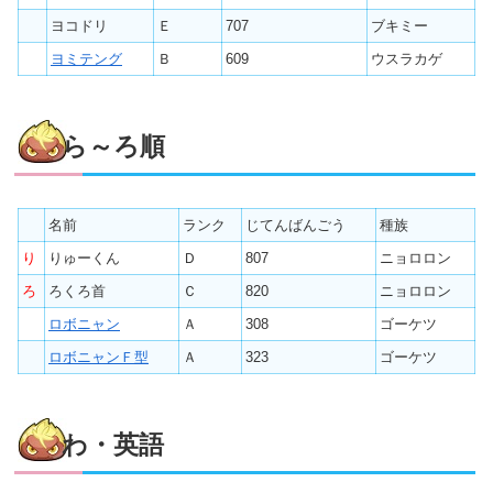
ヨコドリ
Ｅ
707
ブキミー
ヨミテング
Ｂ
609
ウスラカゲ
ら～ろ順
名前
ランク
じてんばんごう
種族
り
りゅーくん
Ｄ
807
ニョロロン
ろ
ろくろ首
Ｃ
820
ニョロロン
ロボニャン
Ａ
308
ゴーケツ
ロボニャンＦ型
Ａ
323
ゴーケツ
わ・英語