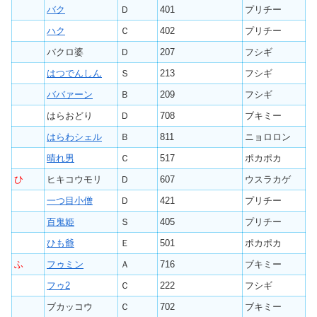
バク
Ｄ
401
プリチー
ハク
Ｃ
402
プリチー
バクロ婆
Ｄ
207
フシギ
はつでんしん
Ｓ
213
フシギ
ババァーン
Ｂ
209
フシギ
はらおどり
Ｄ
708
ブキミー
はらわシェル
Ｂ
811
ニョロロン
晴れ男
Ｃ
517
ポカポカ
ひ
ヒキコウモリ
Ｄ
607
ウスラカゲ
一つ目小僧
Ｄ
421
プリチー
百鬼姫
Ｓ
405
プリチー
ひも爺
Ｅ
501
ポカポカ
ふ
フゥミン
Ａ
716
ブキミー
フゥ2
Ｃ
222
フシギ
ブカッコウ
Ｃ
702
ブキミー