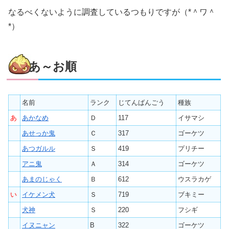
なるべくないように調査しているつもりですが（*＾ワ＾
*）
あ～お順
名前
ランク
じてんばんごう
種族
あ
あかなめ
Ｄ
117
イサマシ
あせっか鬼
Ｃ
317
ゴーケツ
あつガルル
Ｓ
419
プリチー
アニ鬼
Ａ
314
ゴーケツ
あまのじゃく
Ｂ
612
ウスラカゲ
い
イケメン犬
Ｓ
719
ブキミー
犬神
Ｓ
220
フシギ
イヌニャン
B
322
ゴーケツ