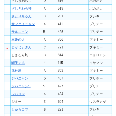
ざしきわらし
Ｄ
516
ポカポカ
ざしきわら神
Ａ
519
ポカポカ
さとりちゃん
Ｂ
201
フシギ
サファイニャン
Ａ
411
プリチー
サルニャン
B
425
プリチー
三途の犬
Ａ
706
ブキミー
し
じがじぃさん
Ｃ
721
ブキミー
しきるん蛇
Ｂ
814
ニョロロン
獅子まる
Ｅ
115
イサマシ
死神鳥
Ａ
703
ブキミー
ジバニャン
Ｄ
407
プリチー
ジバニャンS
S
427
プリチー
ジバコマ
Ａ
424
プリチー
ジミー
Ｅ
604
ウスラカゲ
しゅらコマ
Ｓ
221
フシギ