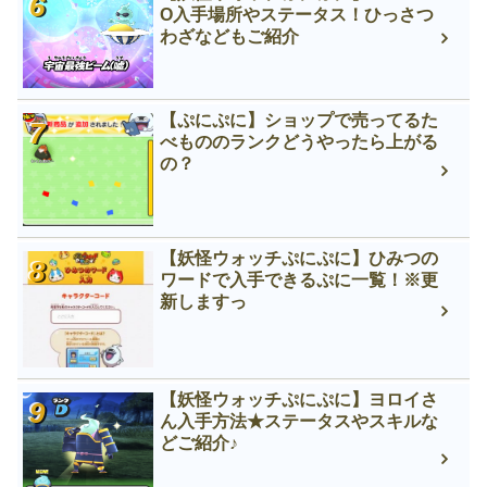
O入手場所やステータス！ひっさつ
わざなどもご紹介
【ぷにぷに】ショップで売ってるた
べもののランクどうやったら上がる
の？
【妖怪ウォッチぷにぷに】ひみつの
ワードで入手できるぷに一覧！※更
新しますっ
【妖怪ウォッチぷにぷに】ヨロイさ
ん入手方法★ステータスやスキルな
どご紹介♪