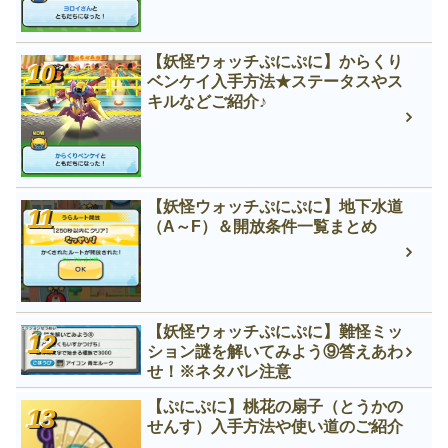
【妖怪ウォッチぷにぷに】からくり
ベンケイ入手方法★ステータスやス
キルなどご紹介♪
【妖怪ウォッチぷにぷに】地下水道
（A～F）＆開放条件一覧まとめ
【妖怪ウォッチぷにぷに】難怪ミッ
ション謎を解いてみよう⑨答えあわ
せ！※ネタバレ注意
【ぷにぷに】桃花の扇子（とうかの
せんす）入手方法や使い道のご紹介