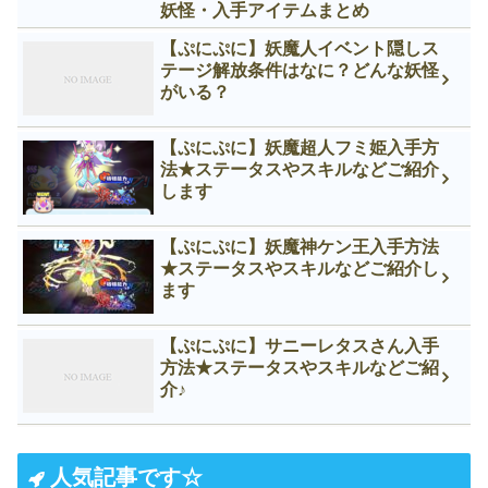
妖怪・入手アイテムまとめ
【ぷにぷに】妖魔人イベント隠しス
テージ解放条件はなに？どんな妖怪
がいる？
【ぷにぷに】妖魔超人フミ姫入手方
法★ステータスやスキルなどご紹介
します
【ぷにぷに】妖魔神ケン王入手方法
★ステータスやスキルなどご紹介し
ます
【ぷにぷに】サニーレタスさん入手
方法★ステータスやスキルなどご紹
介♪
人気記事です☆