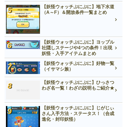
【妖怪ウォッチぷにぷに】地下水道
（A～F）＆開放条件一覧まとめ
【妖怪ウォッチぷにぷに】ヨップル
社隠しステージや4つの条件！出現
妖怪・入手アイテムまとめ
【妖怪ウォッチぷにぷに】好物一覧
（イサマシ族）
【妖怪ウォッチぷにぷに】ひっさつ
わざ名一覧！わざの説明もご紹介★
【妖怪ウォッチぷにぷに】じがじぃ
さん入手方法・ステータス！（合成
進化・封印妖怪）