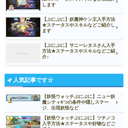
します
【ぷにぷに】妖魔神ケン王入手方法
★ステータスやスキルなどご紹介し
ます
【ぷにぷに】サニーレタスさん入手
方法★ステータスやスキルなどご紹
介♪
人気記事です☆
【妖怪ウォッチぷにぷに】ニュー妖
魔シティ4つの条件や隠しステー
ジ、出現妖怪など
【妖怪ウォッチぷにぷに】ツチノコ
入手方法★ステータスや好物などご