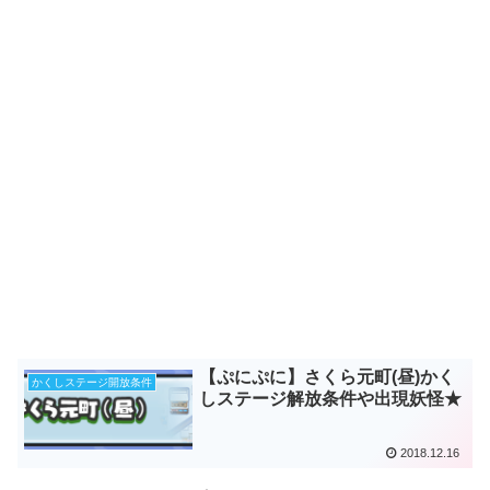
【ぷにぷに】さくら元町(昼)かく
かくしステージ開放条件
しステージ解放条件や出現妖怪★
2018.12.16