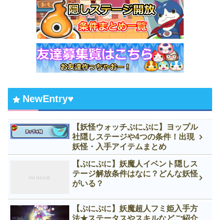
NewEntry♥
【妖怪ウォッチぷにぷに】ヨップル
社隠しステージや4つの条件！出現
妖怪・入手アイテムまとめ
【ぷにぷに】妖魔人イベント隠しス
テージ解放条件はなに？どんな妖怪
がいる？
【ぷにぷに】妖魔超人フミ姫入手方
法★ステータスやスキルなどご紹介