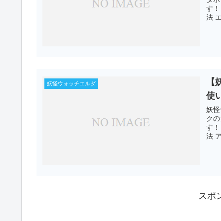
す！
法 
【
妖怪ウォッチエルダ
使
妖怪
クの
す！
法 
スポ