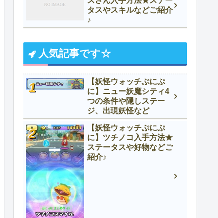
スさん入手方法★ステー
タスやスキルなどご紹介
♪
人気記事です☆
【妖怪ウォッチぷにぷ
に】ニュー妖魔シティ4
つの条件や隠しステー
ジ、出現妖怪など
【妖怪ウォッチぷにぷ
に】ツチノコ入手方法★
ステータスや好物などご
紹介♪