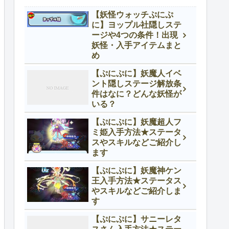
【妖怪ウォッチぷにぷ
に】ヨップル社隠しステ
ージや4つの条件！出現
妖怪・入手アイテムまと
め
【ぷにぷに】妖魔人イベ
ント隠しステージ解放条
件はなに？どんな妖怪が
いる？
【ぷにぷに】妖魔超人フ
ミ姫入手方法★ステータ
スやスキルなどご紹介し
ます
【ぷにぷに】妖魔神ケン
王入手方法★ステータス
やスキルなどご紹介しま
す
【ぷにぷに】サニーレタ