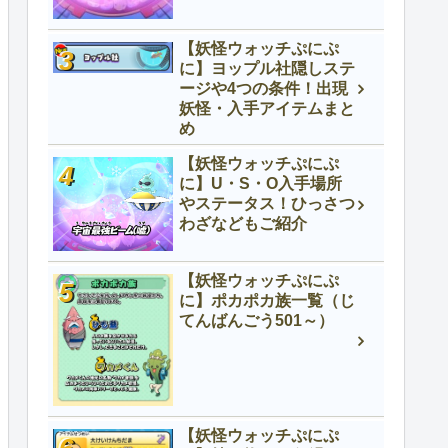
【妖怪ウォッチぷにぷ
に】ヨップル社隠しステ
ージや4つの条件！出現
妖怪・入手アイテムまと
め
【妖怪ウォッチぷにぷ
に】U・S・O入手場所
やステータス！ひっさつ
わざなどもご紹介
【妖怪ウォッチぷにぷ
に】ポカポカ族一覧（じ
てんばんごう501～）
【妖怪ウォッチぷにぷ