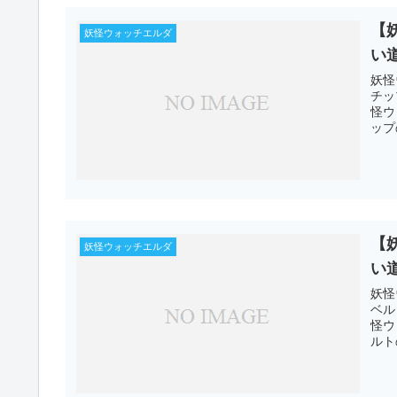
【
妖怪ウォッチエルダ
い
妖怪
チッ
怪ウ
ップ
【
妖怪ウォッチエルダ
い
妖怪
ベル
怪ウ
ルト