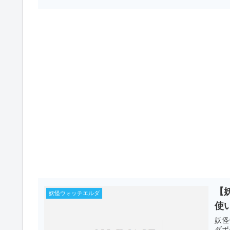
【
妖怪ウォッチエルダ
使
妖怪
ダボ