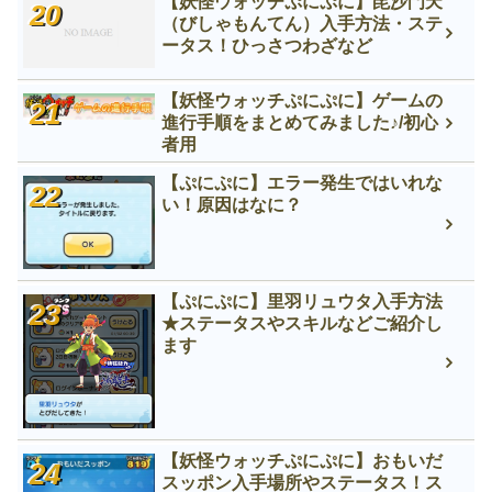
【妖怪ウォッチぷにぷに】毘沙門天
（びしゃもんてん）入手方法・ステ
ータス！ひっさつわざなど
【妖怪ウォッチぷにぷに】ゲームの
進行手順をまとめてみました♪/初心
者用
【ぷにぷに】エラー発生ではいれな
い！原因はなに？
【ぷにぷに】里羽リュウタ入手方法
★ステータスやスキルなどご紹介し
ます
【妖怪ウォッチぷにぷに】おもいだ
スッポン入手場所やステータス！ス