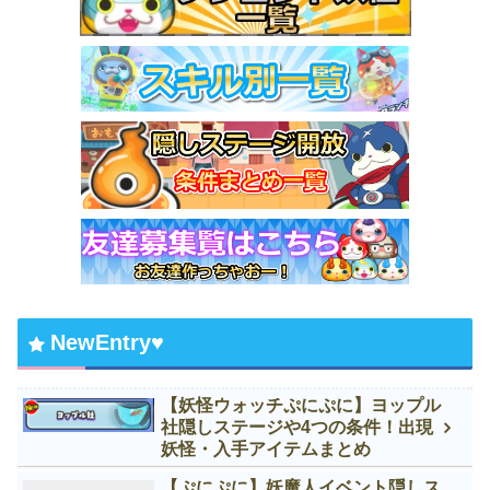
NewEntry♥
【妖怪ウォッチぷにぷに】ヨップル
社隠しステージや4つの条件！出現
妖怪・入手アイテムまとめ
【ぷにぷに】妖魔人イベント隠しス