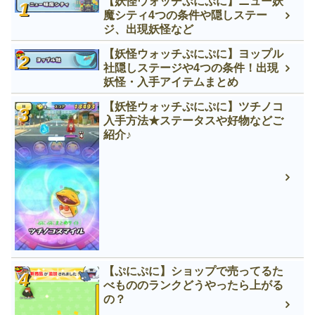
【妖怪ウォッチぷにぷに】ニュー妖
魔シティ4つの条件や隠しステー
ジ、出現妖怪など
【妖怪ウォッチぷにぷに】ヨップル
社隠しステージや4つの条件！出現
妖怪・入手アイテムまとめ
【妖怪ウォッチぷにぷに】ツチノコ
入手方法★ステータスや好物などご
紹介♪
【ぷにぷに】ショップで売ってるた
べもののランクどうやったら上がる
の？