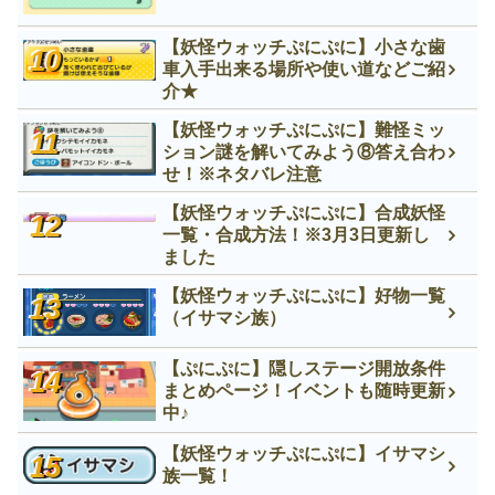
【妖怪ウォッチぷにぷに】小さな歯
車入手出来る場所や使い道などご紹
介★
【妖怪ウォッチぷにぷに】難怪ミッ
ション謎を解いてみよう⑧答え合わ
せ！※ネタバレ注意
【妖怪ウォッチぷにぷに】合成妖怪
一覧・合成方法！※3月3日更新し
ました
【妖怪ウォッチぷにぷに】好物一覧
（イサマシ族）
【ぷにぷに】隠しステージ開放条件
まとめページ！イベントも随時更新
中♪
【妖怪ウォッチぷにぷに】イサマシ
族一覧！