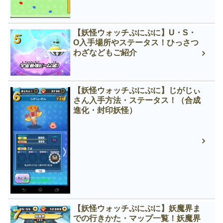
【妖怪ウォッチぷにぷに】U・S・
O入手場所やステータス！ひっさつ
わざなどもご紹介
【妖怪ウォッチぷにぷに】じがじぃ
さん入手方法・ステータス！（合成
進化・封印妖怪）
【妖怪ウォッチぷにぷに】妖魔界ま
での行きかた・マップ一覧！妖魔界