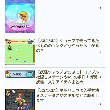
【ぷにぷに】ショップで売ってるた
べもののランクどうやったら上がる
の？
【妖怪ウォッチぷにぷに】ヨップル
社隠しステージや4つの条件！出現
妖怪・入手アイテムまとめ
【ぷにぷに】里羽リュウタ入手方法
★ステータスやスキルなどご紹介し
ます