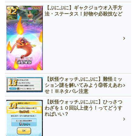
【ぷにぷに】ギャクジョウオ入手方
法・ステータス！好物や必殺技など
【妖怪ウォッチぷにぷに】難怪ミッ
ション謎を解いてみよう⑨答えあわ
せ！※ネタバレ注意
【妖怪ウォッチぷにぷに】ひっさつ
わざを１０回以上使う！ってどうす
ればいい？