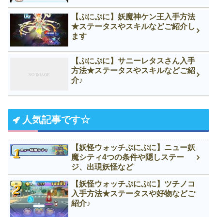
【ぷにぷに】妖魔神ケン王入手方法
★ステータスやスキルなどご紹介し
ます
【ぷにぷに】サニーレタスさん入手
方法★ステータスやスキルなどご紹
介♪
人気記事です☆
【妖怪ウォッチぷにぷに】ニュー妖
魔シティ4つの条件や隠しステー
ジ、出現妖怪など
【妖怪ウォッチぷにぷに】ツチノコ
入手方法★ステータスや好物などご
紹介♪