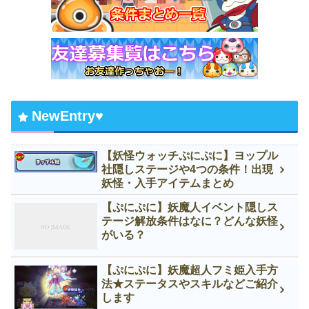
NewEntry♥
【妖怪ウォッチぷにぷに】ヨップル
社隠しステージや4つの条件！出現
妖怪・入手アイテムまとめ
【ぷにぷに】妖魔人イベント隠しス
テージ解放条件はなに？どんな妖怪
がいる？
【ぷにぷに】妖魔超人フミ姫入手方
法★ステータスやスキルなどご紹介
します