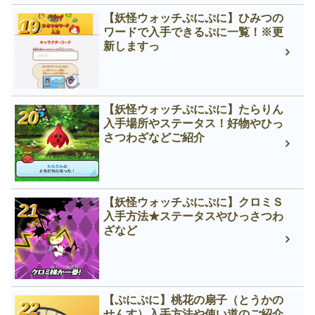
【妖怪ウォッチぷにぷに】ひみつの
ワードで入手できるぷに一覧！※更
新しますっ
【妖怪ウォッチぷにぷに】たらりん
入手場所やステータス！好物やひっ
さつわざなどご紹介
【妖怪ウォッチぷにぷに】クロミＳ
入手方法★ステータスやひっさつわ
ざなど
【ぷにぷに】桃花の扇子（とうかの
せんす）入手方法や使い道のご紹介