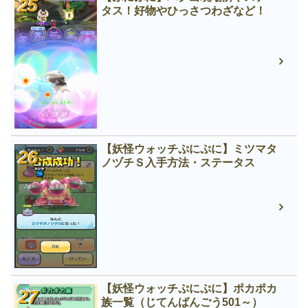
タス！好物やひっさつわざなど！
【妖怪ウォッチぷにぷに】ミツマタ
ノヅチＳ入手方法・ステータス
【妖怪ウォッチぷにぷに】ポカポカ
族一覧（じてんばんごう501～）