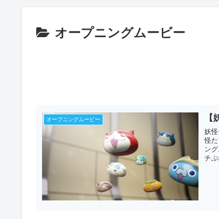
オープニングムービー
【
オープニングムービー
妖怪
怪た
ング
チぷ