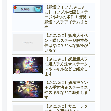
【妖怪ウォッチぷにぷ
に】ヨップル社隠しステ
ージや4つの条件！出現
妖怪・入手アイテムまと
め
【ぷにぷに】妖魔人イベ
ント隠しステージ解放条
件はなに？どんな妖怪が
いる？
【ぷにぷに】妖魔超人フ
ミ姫入手方法★ステータ
スやスキルなどご紹介し
ます
【ぷにぷに】妖魔神ケン
王入手方法★ステータス
やスキルなどご紹介しま
す
【ぷにぷに】サニーレタ