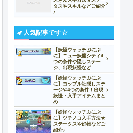
スさん入手方法★ステー
タスやスキルなどご紹介
♪
人気記事です☆
【妖怪ウォッチぷにぷ
に】ニュー妖魔シティ4
つの条件や隠しステー
ジ、出現妖怪など
【妖怪ウォッチぷにぷ
に】ヨップル社隠しステ
ージや4つの条件！出現
妖怪・入手アイテムまと
め
【妖怪ウォッチぷにぷ
に】ツチノコ入手方法★
ステータスや好物などご
紹介♪