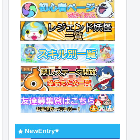
NewEntry♥