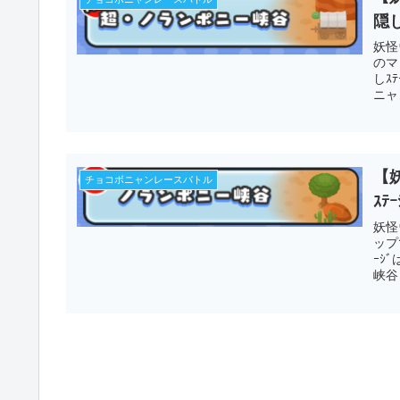
隠し
妖怪
のマ
しｽ
ニャ
【
チョコボニャンレースバトル
ｽﾃ
妖怪
ップ
ｰｼ
峡谷 