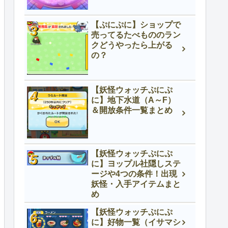
【ぷにぷに】ショップで
売ってるたべもののラン
クどうやったら上がる
の？
【妖怪ウォッチぷにぷ
に】地下水道（A～F）
＆開放条件一覧まとめ
【妖怪ウォッチぷにぷ
に】ヨップル社隠しステ
ージや4つの条件！出現
妖怪・入手アイテムまと
め
【妖怪ウォッチぷにぷ
に】好物一覧（イサマシ