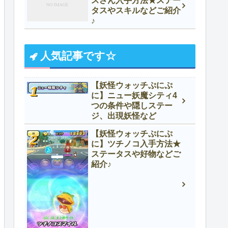
スさん入手方法★ステー
タスやスキルなどご紹介
♪
人気記事です☆
【妖怪ウォッチぷにぷ
に】ニュー妖魔シティ4
つの条件や隠しステー
ジ、出現妖怪など
【妖怪ウォッチぷにぷ
に】ツチノコ入手方法★
ステータスや好物などご
紹介♪