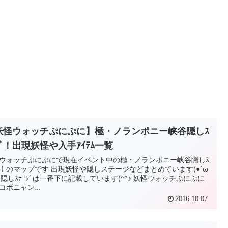
妖怪ウォッチぷにぷに】極・ノランポニー峡谷隠しｽ
ｼﾞ！出現妖怪や入手ｱｲﾃﾑ一覧
ウォッチぷにぷにで現在イベント中の極・ノランポニー峡谷隠しｽ
ｼﾞ！のマップです 出現妖怪や隠しステージなどまとめています(●´ω
) 隠しｽﾃｰｼﾞは一番下に記載しています(^^♪ 妖怪ウォッチぷにぷに
コボニャン...
2016.10.07