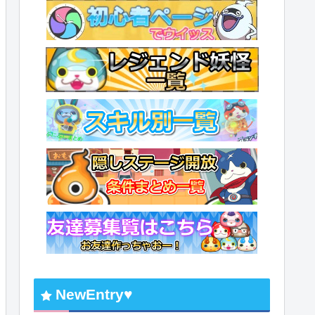
NewEntry♥