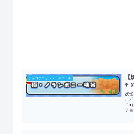
【
チョコボニャンレースバトル
ﾃｰ
妖怪
ﾃｰ
｀●
チョ