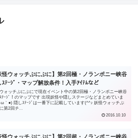
ル
妖怪ウォッチぷにぷに】第2回極・ノランポニー峡谷
ｽﾃｰｼﾞ・マップ解放条件！入手ｱｲﾃﾑなど
ウォッチぷにぷにで現在イベント中の第2回極・ノランポニー峡谷
ｽﾃｰｼﾞ！のマップです 出現妖怪や隠しステージなどまとめていま
●´ω｀●) 隠しｽﾃｰｼﾞは一番下に記載しています(^^♪ 妖怪ウォッチぷ
に第2回チ...
2016.10.10
妖怪ウォッチぷにぷに】第2回超・ノランポニー峡谷