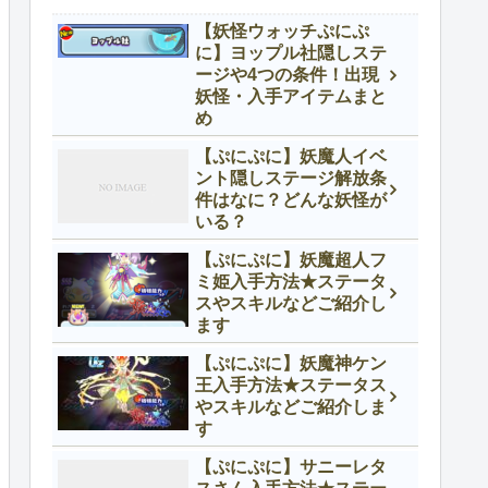
【妖怪ウォッチぷにぷ
に】ヨップル社隠しステ
ージや4つの条件！出現
妖怪・入手アイテムまと
め
【ぷにぷに】妖魔人イベ
ント隠しステージ解放条
件はなに？どんな妖怪が
いる？
【ぷにぷに】妖魔超人フ
ミ姫入手方法★ステータ
スやスキルなどご紹介し
ます
【ぷにぷに】妖魔神ケン
王入手方法★ステータス
やスキルなどご紹介しま
す
【ぷにぷに】サニーレタ