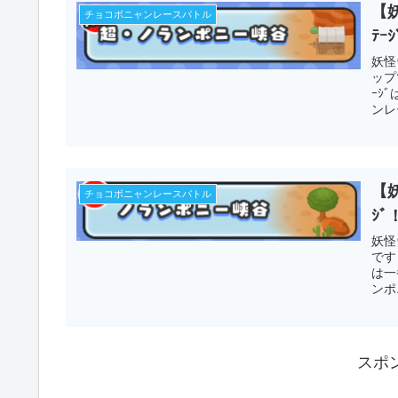
【
チョコボニャンレースバトル
ﾃｰ
妖怪
ップ
ｰｼ
ンレ
【
チョコボニャンレースバトル
ｼﾞ
妖怪
です
は一
ンポ
スポ