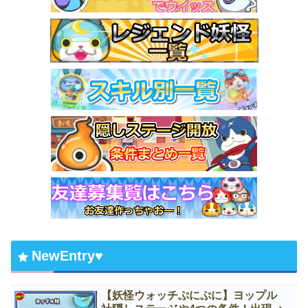
NewEntry♥
【妖怪ウォッチぷにぷに】ヨップル