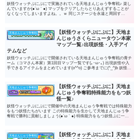
妖怪ウォッチぷにぷにで実施されている天地まんじゅう争奪戦♪ 楽し
んでいますか(●´ω｀●) マップをクリアしたらとりあえずすることが
なくなってしまいますよね。。ｗ 同じステージを永遠と周回す
る・・➔飽きる・・ こんな...
【妖怪ウォッチぷにぷに】天地ま
天地まんじゅう争奪戦
んじゅうさくらニュータウン本家
マップ一覧♪出現妖怪・入手アイ
テムなど
妖怪ウォッチぷにぷにで開催されている天地まんじゅう争奪戦の青チ
ーム（コマさん本家）第1回目マップ一覧です(｡･ω･｡) 出現妖怪や入
手できるアイテムをまとめています(o^^o) ご参考までに(^_^)b 妖怪ウ
ォッチぷにぷに天...
【妖怪ウォッチぷにぷに】天地ま
天地まんじゅう争奪戦
んじゅう争奪戦特殊能力をもつ妖
怪一覧♪
妖怪ウォッチぷにぷにで開催中の天地まんじゅう争奪戦では特殊能力
をもつ妖怪たちがいます この特殊能力を生かして天地まんじゅう争
奪戦で勝利に貢献しましょう(●´ω｀●) 特殊能力をもつ妖怪ぷに一覧
です(*´з`) 妖怪ぷにアプ...
【妖怪ウォッチぷにぷに】天地ま
天地まんじゅう争奪戦