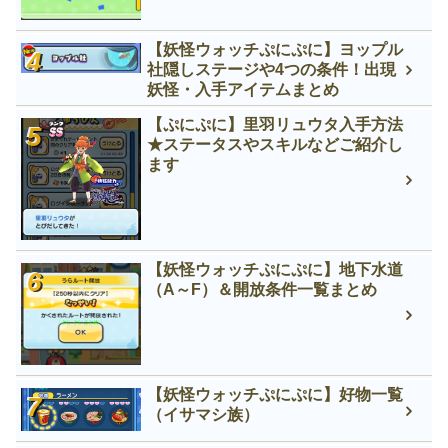
【妖怪ウォッチぷにぷに】ヨップル
社隠しステージや4つの条件！出現
妖怪・入手アイテムまとめ
【ぷにぷに】里羽リュウタ入手方法
★ステータスやスキルなどご紹介し
ます
【妖怪ウォッチぷにぷに】地下水道
（A～F）＆開放条件一覧まとめ
【妖怪ウォッチぷにぷに】好物一覧
（イサマシ族）