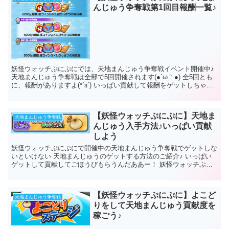
んじゅう争奪戦第1回目報酬一覧♪
妖怪ウォッチぷにぷにでは、天地まんじゅう争奪戦イベント開催中♪
天地まんじゅう争奪戦は全部で5回開催されます(●´ω｀●) 全5回とも
に、報酬がありますよ(*´з`) いっぱい貢献して報酬をゲットしちゃお
う～(*´ω｀*)...
【妖怪ウォッチぷにぷに】天地ま
天地まんじゅう争奪戦
んじゅう入手方法♪いっぱい貢献
しよう
妖怪ウォッチぷにぷにで開催中の天地まんじゅう争奪戦でゲットしな
いといけない 天地まんじゅうのゲットする方法のご紹介♪ いっぱい
ゲットして貢献してごほうびもらうんだああー！ 妖怪ウォッチぷに
ぷに天地まんじゅう入手方法 ...
【妖怪ウォッチぷにぷに】よこど
天地まんじゅう争奪戦
りをして天地まんじゅう貢献度を
稼ごう♪