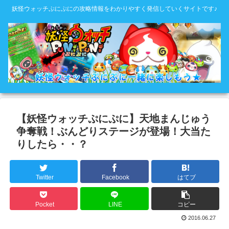
妖怪ウォッチぷにぷにの攻略情報をわかりやすく発信していくサイトです♪
【妖怪ウォッチぷにぷに】天地まんじゅう
争奪戦！ぶんどりステージが登場！大当た
りしたら・・？
Twitter
Facebook
はてブ
Pocket
LINE
コピー
2016.06.27