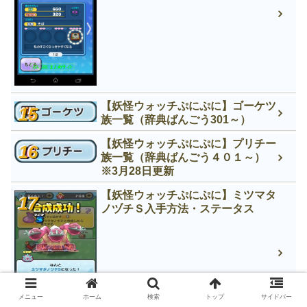
【妖怪ウォッチぷにぷに】ゴーケツ
族一覧（辞典ばんごう301～）
【妖怪ウォッチぷにぷに】プリチー
族一覧（辞典ばんごう４０１～）
※3月28日更新
【妖怪ウォッチぷにぷに】ミツマタ
ノヅチＳ入手方法・ステータス
メニュー
ホーム
検索
トップ
サイドバー