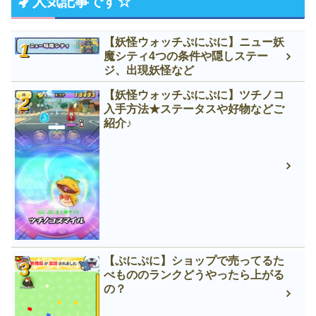
人気記事です☆
【妖怪ウォッチぷにぷに】ニュー妖
魔シティ4つの条件や隠しステー
ジ、出現妖怪など
【妖怪ウォッチぷにぷに】ツチノコ
入手方法★ステータスや好物などご
紹介♪
【ぷにぷに】ショップで売ってるた
べもののランクどうやったら上がる
の？