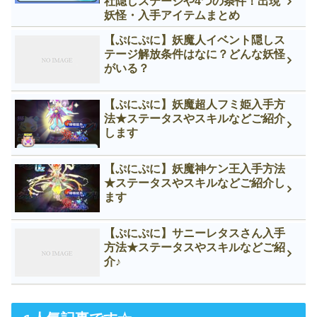
社隠しステージや4つの条件！出現
妖怪・入手アイテムまとめ
【ぷにぷに】妖魔人イベント隠しス
テージ解放条件はなに？どんな妖怪
がいる？
【ぷにぷに】妖魔超人フミ姫入手方
法★ステータスやスキルなどご紹介
します
【ぷにぷに】妖魔神ケン王入手方法
★ステータスやスキルなどご紹介し
ます
【ぷにぷに】サニーレタスさん入手
方法★ステータスやスキルなどご紹
介♪