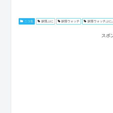
ニコ生
妖怪ぷに
妖怪ウォッチ
妖怪ウォッチぷに
スポ