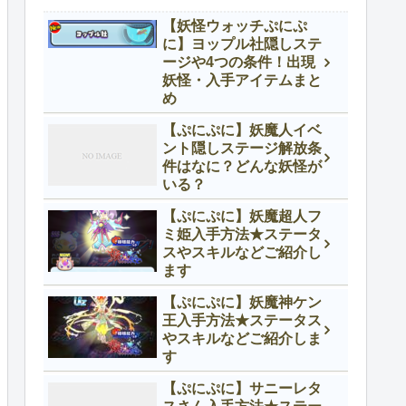
【妖怪ウォッチぷにぷ
に】ヨップル社隠しステ
ージや4つの条件！出現
妖怪・入手アイテムまと
め
【ぷにぷに】妖魔人イベ
ント隠しステージ解放条
件はなに？どんな妖怪が
いる？
【ぷにぷに】妖魔超人フ
ミ姫入手方法★ステータ
スやスキルなどご紹介し
ます
【ぷにぷに】妖魔神ケン
王入手方法★ステータス
やスキルなどご紹介しま
す
【ぷにぷに】サニーレタ