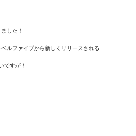
りました！
レベルファイブから新しくリリースされる
いですが！
！