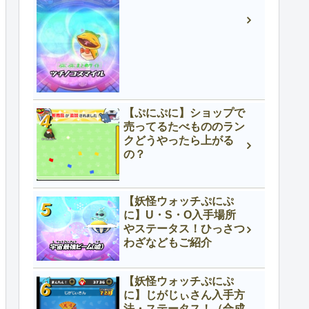
【ぷにぷに】ショップで
売ってるたべもののラン
クどうやったら上がる
の？
【妖怪ウォッチぷにぷ
に】U・S・O入手場所
やステータス！ひっさつ
わざなどもご紹介
【妖怪ウォッチぷにぷ
に】じがじぃさん入手方
法・ステータス！（合成