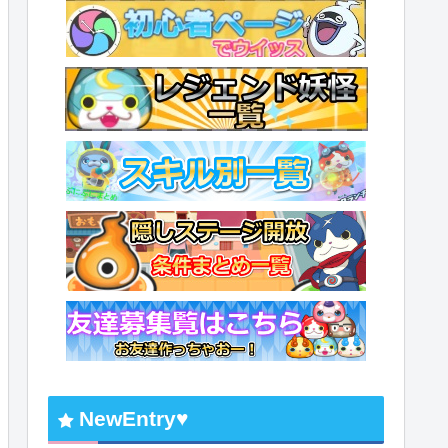
NewEntry♥