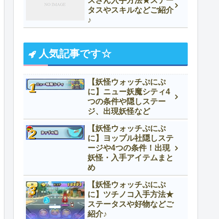
スさん入手方法★ステー
タスやスキルなどご紹介
♪
人気記事です☆
【妖怪ウォッチぷにぷ
に】ニュー妖魔シティ4
つの条件や隠しステー
ジ、出現妖怪など
【妖怪ウォッチぷにぷ
に】ヨップル社隠しステ
ージや4つの条件！出現
妖怪・入手アイテムまと
め
【妖怪ウォッチぷにぷ
に】ツチノコ入手方法★
ステータスや好物などご
紹介♪