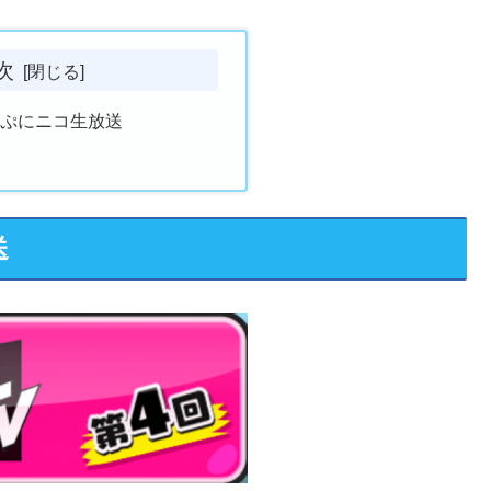
次
にぷにニコ生放送
送