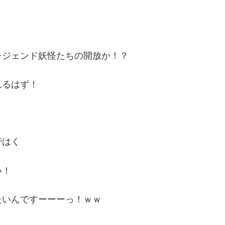
レジェンド妖怪たちの開放か！？
れるはず！
ではく
い！
たいんですーーーっ！ｗｗ