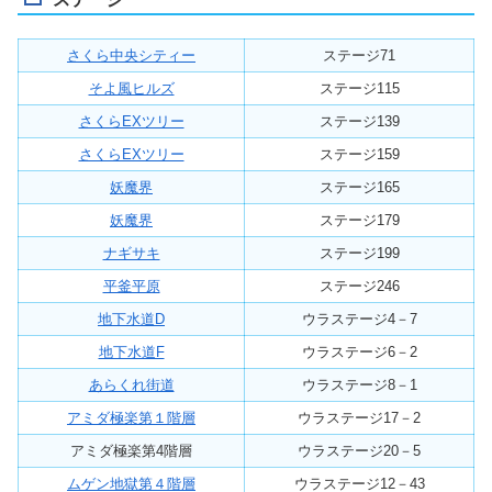
さくら中央シティー
ステージ71
そよ風ヒルズ
ステージ115
さくらEXツリー
ステージ139
さくらEXツリー
ステージ159
妖魔界
ステージ165
妖魔界
ステージ179
ナギサキ
ステージ199
平釜平原
ステージ246
地下水道D
ウラステージ4－7
地下水道F
ウラステージ6－2
あらくれ街道
ウラステージ8－1
アミダ極楽第１階層
ウラステージ17－2
アミダ極楽第4階層
ウラステージ20－5
ムゲン地獄第４階層
ウラステージ12－43