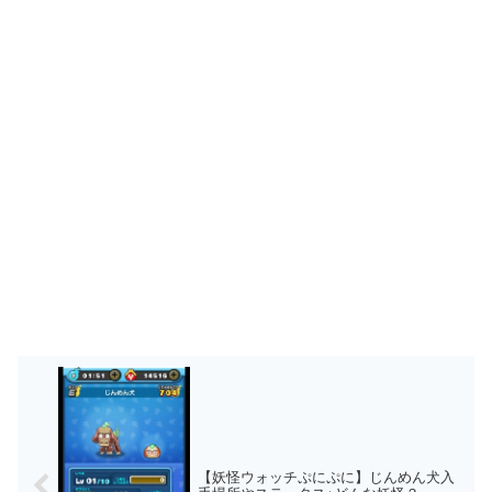
【妖怪ウォッチぷにぷに】じんめん犬入