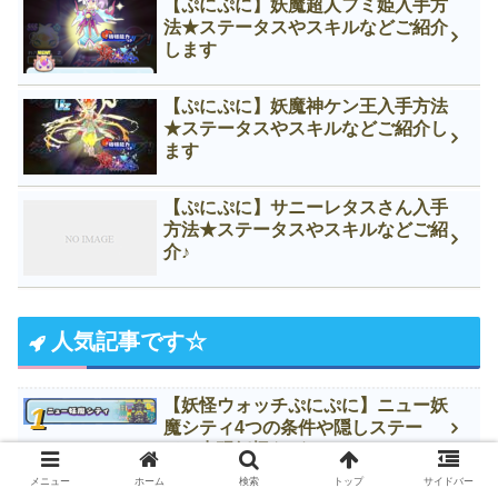
【ぷにぷに】妖魔超人フミ姫入手方
法★ステータスやスキルなどご紹介
します
【ぷにぷに】妖魔神ケン王入手方法
★ステータスやスキルなどご紹介し
ます
【ぷにぷに】サニーレタスさん入手
方法★ステータスやスキルなどご紹
介♪
人気記事です☆
【妖怪ウォッチぷにぷに】ニュー妖
魔シティ4つの条件や隠しステー
ジ、出現妖怪など
メニュー
ホーム
検索
トップ
サイドバー
【妖怪ウォッチぷにぷに】ツチノコ