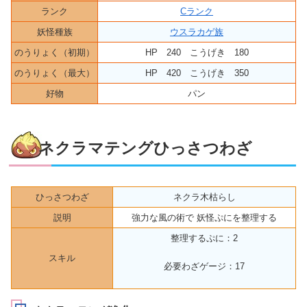
ランク
Cランク
妖怪種族
ウスラカゲ族
のうりょく（初期）
HP 240 こうげき 180
のうりょく（最大）
HP 420 こうげき 350
好物
パン
ネクラマテングひっさつわざ
ひっさつわざ
ネクラ木枯らし
説明
強力な風の術で 妖怪ぷにを整理する
整理するぷに：2
スキル
必要わざゲージ：17