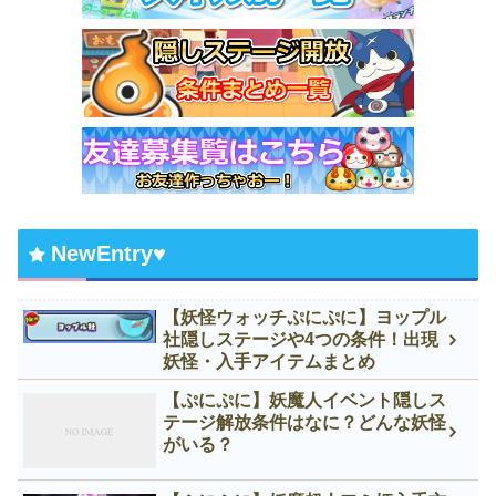
NewEntry♥
【妖怪ウォッチぷにぷに】ヨップル
社隠しステージや4つの条件！出現
妖怪・入手アイテムまとめ
【ぷにぷに】妖魔人イベント隠しス
テージ解放条件はなに？どんな妖怪
がいる？