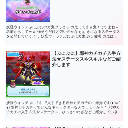
妖怪ウォッチぷにぷにのガ鬼げっとっ ガ鬼ってまぁ鬼！ですよねｗ
名前からしてｗｗ 強そうだけど強いのかなぁぁ きになるステータス
を公開していくよっ 妖怪ウォッチぷにぷにガ鬼ぷに 備考 ガ鬼は...
【ぷにぷに】邪神カチカチ入手方
Zランク
法★ステータスやスキルなどご紹
介します
妖怪ウォッチぷにぷにで入手できる邪神カチカチのご紹介です(●´ω｀
●) 邪神カチカチってどんなキャラクターなんでしょうか＾＾ 邪神カ
チカチの入手方法やステータス、ひっさつわざなどご紹介していきま
すね 妖怪ウォッチぷにぷに 邪神...