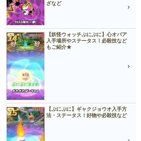
ざなど
【妖怪ウォッチぷにぷに】心オバア
入手場所やステータス！必殺技など
もご紹介★
【ぷにぷに】ギャクジョウオ入手方
法・ステータス！好物や必殺技など