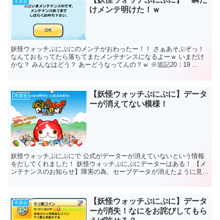
不具合
けメンテ明けた！ｗ
妖怪ウォッチぷにぷにのメンテがおわったー！！ さぁあそぶぞっ！
なんておもってたら落ちてまたメンテナンスになるよーｗ いまだけ
かな？ みんなはどう？ あーどうなってんの？ｗ ※追記20：19 ...
【妖怪ウォッチぷにぷに】データ
不具合
ーが消えてない模様！
妖怪ウォッチぷにぷにで 公式がデーターが消えていないという情報
をだしてくれました！ 妖怪ウォッチぷにぷにデーターはある！ 【メ
ンテナンスのお知らせ】障害の為、セーブデータが消えたように見え
る状態が発生しており、現在原因を調査中です...
【妖怪ウォッチぷにぷに】データ
不具合
ーが消失！なにをお詫びしてもら