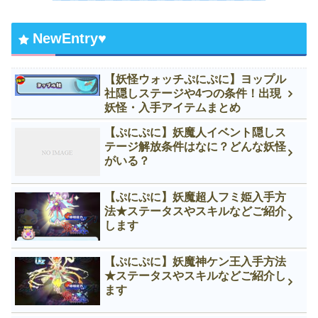
NewEntry♥
【妖怪ウォッチぷにぷに】ヨップル
社隠しステージや4つの条件！出現
妖怪・入手アイテムまとめ
【ぷにぷに】妖魔人イベント隠しス
テージ解放条件はなに？どんな妖怪
がいる？
【ぷにぷに】妖魔超人フミ姫入手方
法★ステータスやスキルなどご紹介
します
【ぷにぷに】妖魔神ケン王入手方法
★ステータスやスキルなどご紹介し
ます