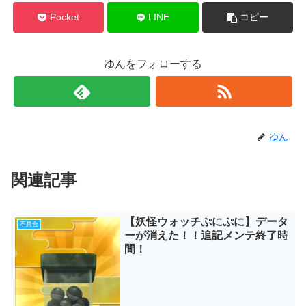
Pocket
LINE
コピー
ゆんをフォローする
ゆん
関連記事
【妖怪ウォッチぷにぷに】データ
不具合
ーが消えた！！追記メンテ終了時
間！