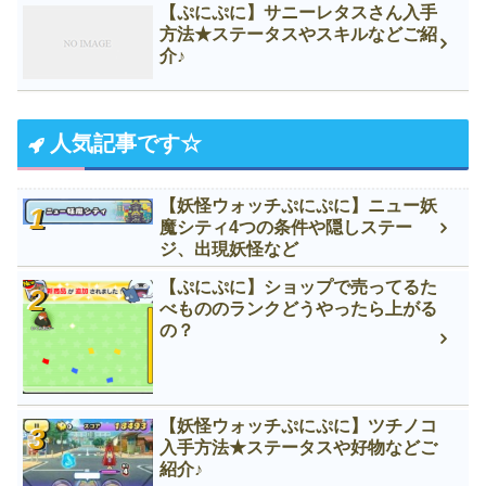
【ぷにぷに】サニーレタスさん入手
方法★ステータスやスキルなどご紹
介♪
人気記事です☆
【妖怪ウォッチぷにぷに】ニュー妖
魔シティ4つの条件や隠しステー
ジ、出現妖怪など
【ぷにぷに】ショップで売ってるた
べもののランクどうやったら上がる
の？
【妖怪ウォッチぷにぷに】ツチノコ
入手方法★ステータスや好物などご
紹介♪