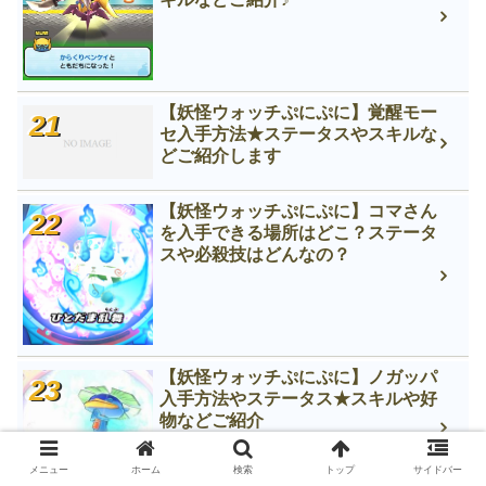
【妖怪ウォッチぷにぷに】覚醒モー
セ入手方法★ステータスやスキルな
どご紹介します
【妖怪ウォッチぷにぷに】コマさん
を入手できる場所はどこ？ステータ
スや必殺技はどんなの？
【妖怪ウォッチぷにぷに】ノガッパ
入手方法やステータス★スキルや好
物などご紹介
メニュー
ホーム
検索
トップ
サイドバー