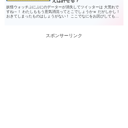
えば許せる？
妖怪ウォッチぷにぷにのデーターが消失してツイッターは 大荒れで
すね～！ わたしももう意気消沈ってとこでしょうかｗ だがしかし！
おきてしまったものはしょうがない！ ここでなにをお詫びしてもら
ったら許せるのかを考...
スポンサーリンク