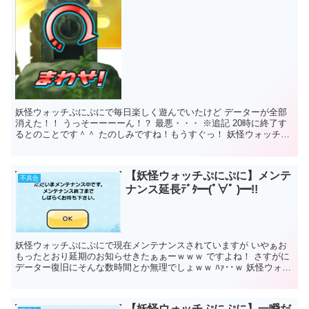
妖怪ウォッチぷにぷにで毎日楽しく遊んでいたけど データーが全部
消えた！！ うっそーーーーん！？ 最悪・・・ ※追記 20時に終了す
るとのことです＾＾ たのしみですね！もうすぐっ！ 妖怪ウォッチぷ
にぷにデ...
【妖怪ウォッチぷにぷに】メンテ
不具合
ナンス延長ﾃﾞﾀ━(ﾟ∀ﾟ )━!!
妖怪ウォッチぷにぷにで現在メンテナンスされていますが いやぁお
もったとおり延期のお知らせきたぁぁーｗｗｗ ですよね！ さすがに
データー復旧にそんな数時間とか無理でしょｗｗ ﾊｧ･･ｗ 妖怪ウォッ
チぷにぷにメンテナン...
【妖怪ウォッチぷにぷに】一瞬だ