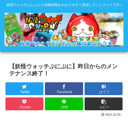
妖怪ウォッチぷにぷにの攻略情報をわかりやすく発信していくサイトです♪
【妖怪ウォッチぷにぷに】昨日からのメン
テナンス終了！
Twitter
Facebook
はてブ
Pocket
LINE
コピー
2015.10.25