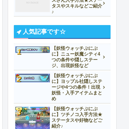
スさん入手方法★ステー
タスやスキルなどご紹介
♪
人気記事です☆
【妖怪ウォッチぷにぷ
に】ニュー妖魔シティ4
つの条件や隠しステー
ジ、出現妖怪など
【妖怪ウォッチぷにぷ
に】ヨップル社隠しステ
ージや4つの条件！出現
妖怪・入手アイテムまと
め
【妖怪ウォッチぷにぷ
に】ツチノコ入手方法★
ステータスや好物などご
紹介♪