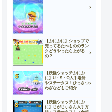
【ぷにぷに】ショップで
売ってるたべもののラン
クどうやったら上がる
の？
【妖怪ウォッチぷにぷ
に】U・S・O入手場所
やステータス！ひっさつ
わざなどもご紹介
【妖怪ウォッチぷにぷ
に】じがじぃさん入手方
法・ステータス！（合成