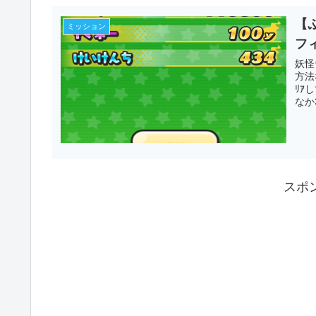
【
ミッション
フ
妖怪
方法
ﾘｱ
なか3
スポ