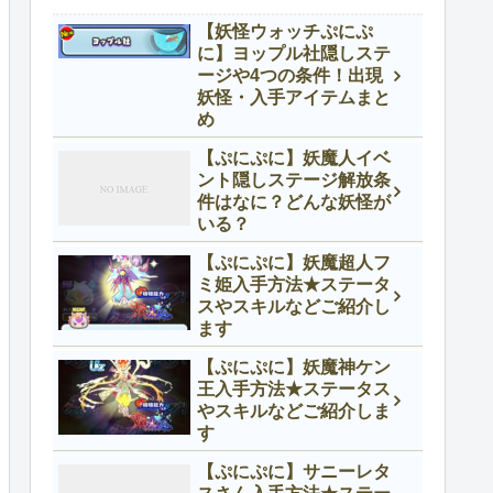
【妖怪ウォッチぷにぷ
に】ヨップル社隠しステ
ージや4つの条件！出現
妖怪・入手アイテムまと
め
【ぷにぷに】妖魔人イベ
ント隠しステージ解放条
件はなに？どんな妖怪が
いる？
【ぷにぷに】妖魔超人フ
ミ姫入手方法★ステータ
スやスキルなどご紹介し
ます
【ぷにぷに】妖魔神ケン
王入手方法★ステータス
やスキルなどご紹介しま
す
【ぷにぷに】サニーレタ