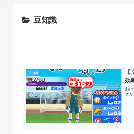
豆知識
【
豆知識
効
おは
クが