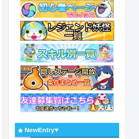
NewEntry♥