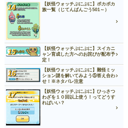
【妖怪ウォッチぷにぷに】ポカポカ
族一覧（じてんばんごう501～）
【妖怪ウォッチぷにぷに】スイカニ
ャン育成した方へのお詫びが配布予
定！
【妖怪ウォッチぷにぷに】難怪ミッ
ション謎を解いてみよう⑤答え合わ
せ！※ネタバレ注意
【妖怪ウォッチぷにぷに】ひっさつ
わざを１０回以上使う！ってどうす
ればいい？