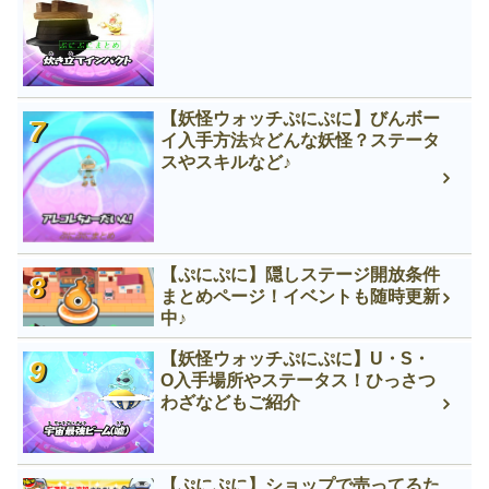
【妖怪ウォッチぷにぷに】びんボー
イ入手方法☆どんな妖怪？ステータ
スやスキルなど♪
【ぷにぷに】隠しステージ開放条件
まとめページ！イベントも随時更新
中♪
【妖怪ウォッチぷにぷに】U・S・
O入手場所やステータス！ひっさつ
わざなどもご紹介
【ぷにぷに】ショップで売ってるた