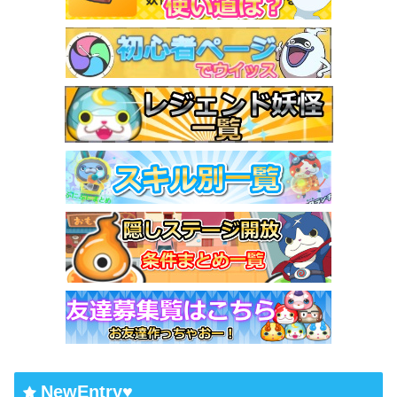
NewEntry♥