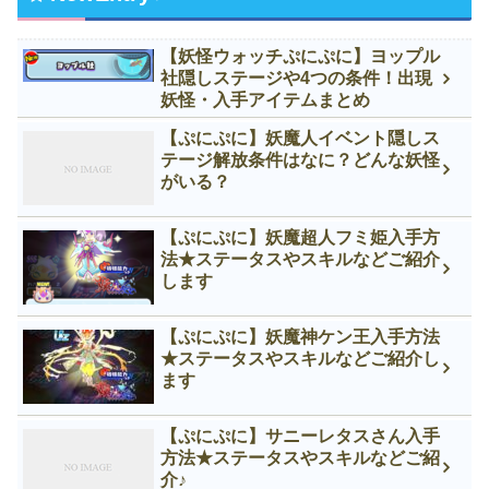
【妖怪ウォッチぷにぷに】ヨップル
社隠しステージや4つの条件！出現
妖怪・入手アイテムまとめ
【ぷにぷに】妖魔人イベント隠しス
テージ解放条件はなに？どんな妖怪
がいる？
【ぷにぷに】妖魔超人フミ姫入手方
法★ステータスやスキルなどご紹介
します
【ぷにぷに】妖魔神ケン王入手方法
★ステータスやスキルなどご紹介し
ます
【ぷにぷに】サニーレタスさん入手
方法★ステータスやスキルなどご紹
介♪