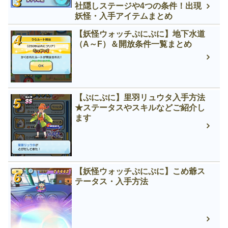
社隠しステージや4つの条件！出現
妖怪・入手アイテムまとめ
【妖怪ウォッチぷにぷに】地下水道
（A～F）＆開放条件一覧まとめ
【ぷにぷに】里羽リュウタ入手方法
★ステータスやスキルなどご紹介し
ます
【妖怪ウォッチぷにぷに】こめ爺ス
テータス・入手方法