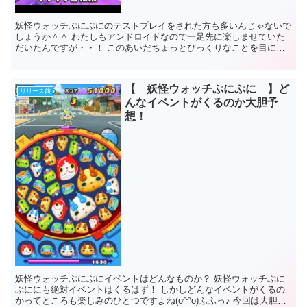
妖怪ウォッチぷにぷにのテストプレイをされた方も多いんじゃないで
しょうか＾＾ わたしもアンドロイドなので一足先に楽しませていた
だいたんですが・・！ このあいだちょっとびっくりなことを目にし
てしまったんですっ ふぶき姫ランクが降格...
【 妖怪ウォッチぷにぷに 】ど
リリース前
んなイベントがくるのか大胆予
想！
妖怪ウォッチぷにぷにイベントはどんなものか？ 妖怪ウォッチぷに
ぷににも絶対イベントはくるはず！ しかしどんなイベントがくるの
かってところも楽しみのひとつですよね(o^^o)ふふっ♪ 今回は大胆に