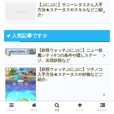
【ぷにぷに】サニーレタスさん入手
方法★ステータスやスキルなどご紹
介♪
人気記事です☆
【妖怪ウォッチぷにぷに】ニュー妖
魔シティ4つの条件や隠しステー
ジ、出現妖怪など
【妖怪ウォッチぷにぷに】ツチノコ
入手方法★ステータスや好物などご
紹介♪
メニュー
ホーム
検索
トップ
サイドバー