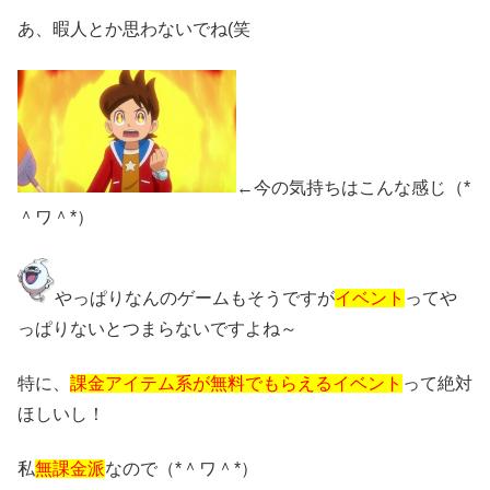
あ、暇人とか思わないでね(笑
←今の気持ちはこんな感じ（*
＾ワ＾*）
やっぱりなんのゲームもそうですが
イベント
ってや
っぱりないとつまらないですよね～
特に、
課金アイテム系が無料でもらえるイベント
って絶対
ほしいし！
私
無課金派
なので（*＾ワ＾*）