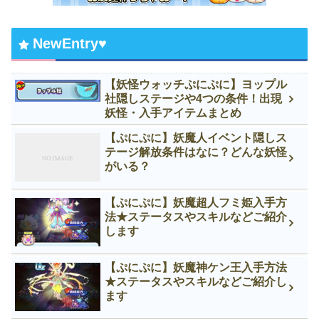
NewEntry♥
【妖怪ウォッチぷにぷに】ヨップル
社隠しステージや4つの条件！出現
妖怪・入手アイテムまとめ
【ぷにぷに】妖魔人イベント隠しス
テージ解放条件はなに？どんな妖怪
がいる？
【ぷにぷに】妖魔超人フミ姫入手方
法★ステータスやスキルなどご紹介
します
【ぷにぷに】妖魔神ケン王入手方法
★ステータスやスキルなどご紹介し
ます