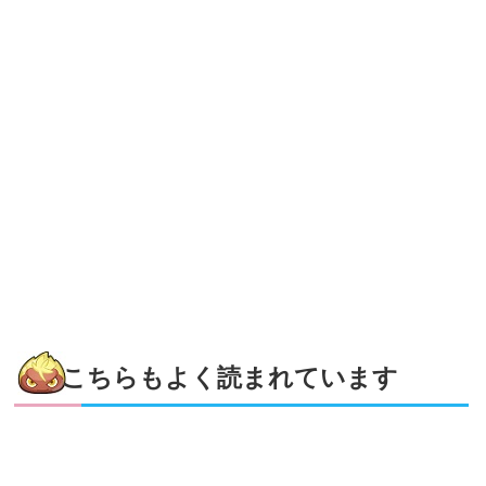
こちらもよく読まれています