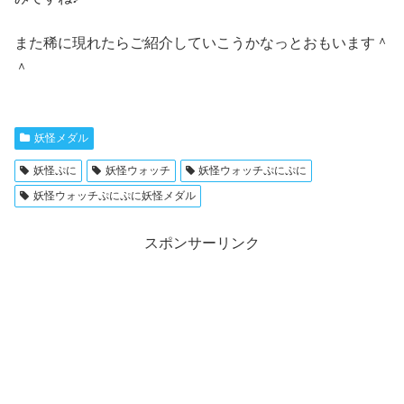
また稀に現れたらご紹介していこうかなっとおもいます＾
＾
妖怪メダル
妖怪ぷに
妖怪ウォッチ
妖怪ウォッチぷにぷに
妖怪ウォッチぷにぷに妖怪メダル
スポンサーリンク