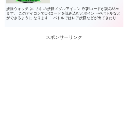
妖怪ウォッチぷにぷにの妖怪メダルアイコンでQRコードが読み込め
ます。 このアイコンでQRコードを読み込むとポイントやバトルなど
ができるように なります！ バトルではレア妖怪などが出てきたりす
るので試してみてくださいね＾＾ ...
スポンサーリンク