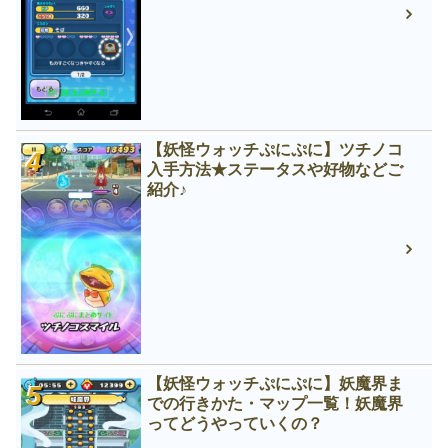
【妖怪ウォッチぷにぷに】ツチノコ
入手方法★ステータスや好物などご
紹介♪
【妖怪ウォッチぷにぷに】妖魔界ま
での行きかた・マップ一覧！妖魔界
ってどうやっていくの？