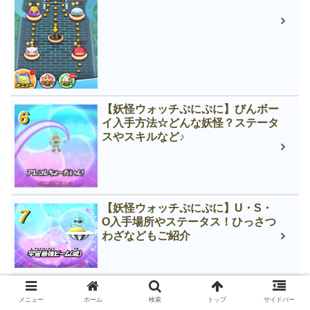
【妖怪ウォッチぷにぷに】びんボー
イ入手方法☆どんな妖怪？ステータ
スやスキルなど♪
【妖怪ウォッチぷにぷに】U・S・
O入手場所やステータス！ひっさつ
わざなどもご紹介
【妖怪ウォッチぷにぷに】からくり
メニュー
ホーム
検索
トップ
サイドバー
ベンケイ入手方法★ステータスやス