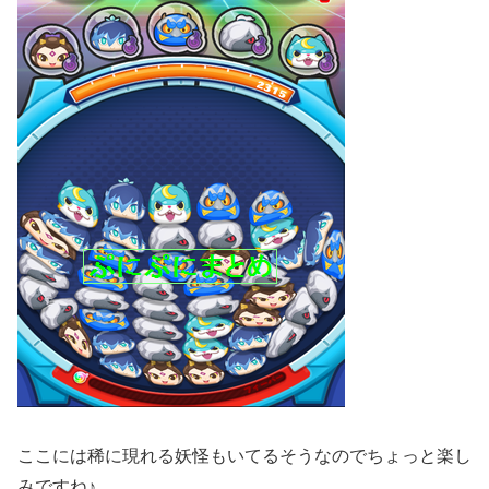
ここには稀に現れる妖怪もいてるそうなのでちょっと楽し
みですね♪