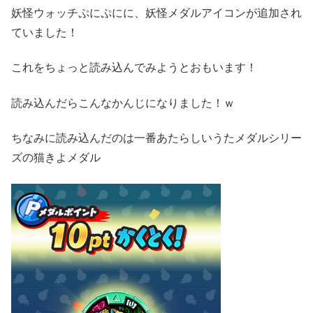
妖怪ウォッチぷにぷにに、妖怪メダルアイコンが追加され
ていました！
これをちょっと読み込んでみようとおもいます！
読み込んだらこんなかんじになりました！ｗ
ちなみに読み込んだのは一番あたらしいうたメダルシリー
ズの猫きよメダル