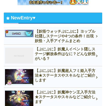
NewEntry♥
【妖怪ウォッチぷにぷに】ヨップル
社隠しステージや4つの条件！出現
妖怪・入手アイテムまとめ
【ぷにぷに】妖魔人イベント隠しス
テージ解放条件はなに？どんな妖怪
がいる？
【ぷにぷに】妖魔超人フミ姫入手方
法★ステータスやスキルなどご紹介
します
【ぷにぷに】妖魔神ケン王入手方法
★ステータスやスキルなどご紹介し
ます