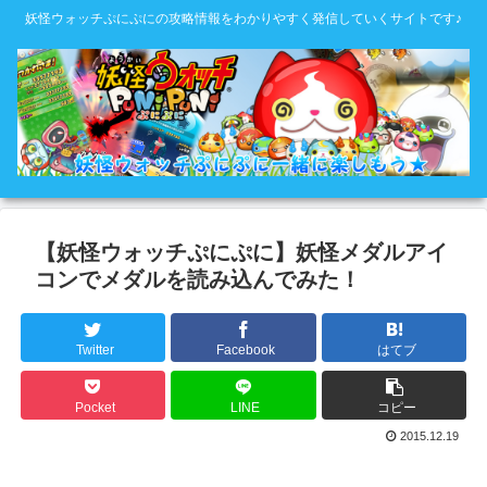
妖怪ウォッチぷにぷにの攻略情報をわかりやすく発信していくサイトです♪
【妖怪ウォッチぷにぷに】妖怪メダルアイ
コンでメダルを読み込んでみた！
Twitter
Facebook
はてブ
Pocket
LINE
コピー
2015.12.19