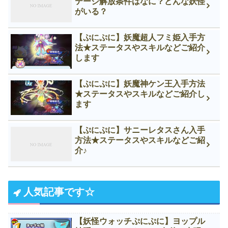
テージ解放条件はなに？どんな妖怪
がいる？
【ぷにぷに】妖魔超人フミ姫入手方
法★ステータスやスキルなどご紹介
します
【ぷにぷに】妖魔神ケン王入手方法
★ステータスやスキルなどご紹介し
ます
【ぷにぷに】サニーレタスさん入手
方法★ステータスやスキルなどご紹
介♪
人気記事です☆
【妖怪ウォッチぷにぷに】ヨップル