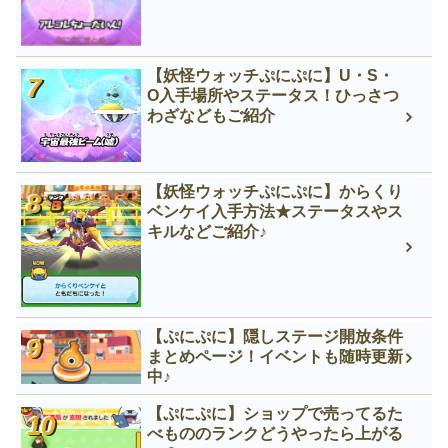
【妖怪ウォッチぷにぷに】U・S・
O入手場所やステータス！ひっさつ
わざなどもご紹介
【妖怪ウォッチぷにぷに】からくり
ベンケイ入手方法★ステータスやス
キルなどご紹介♪
【ぷにぷに】隠しステージ開放条件
まとめページ！イベントも随時更新
中♪
【ぷにぷに】ショップで売ってるた
べもののランクどうやったら上がる