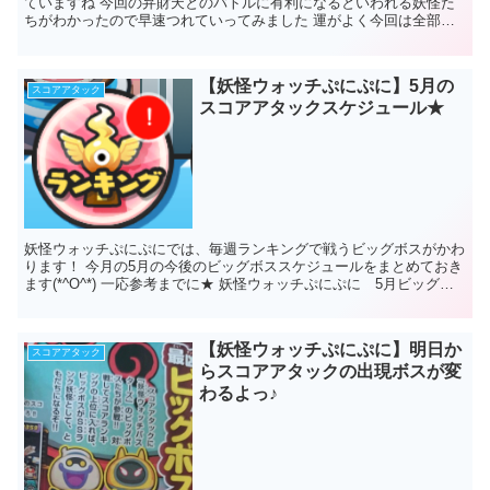
ていますね 今回の弁財天とのバトルに有利になるといわれる妖怪た
ちがわかったので早速つれていってみました 運がよく今回は全部手
に入れてある妖怪だったので検証にはばっちり...
【妖怪ウォッチぷにぷに】5月の
スコアアタック
スコアアタックスケジュール★
妖怪ウォッチぷにぷにでは、毎週ランキングで戦うビッグボスがかわ
ります！ 今月の5月の今後のビッグボススケジュールをまとめておき
ます(*^O^*) 一応参考までに★ 妖怪ウォッチぷにぷに 5月ビッグボ
ススケジュール 5月1...
【妖怪ウォッチぷにぷに】明日か
スコアアタック
らスコアアタックの出現ボスが変
わるよっ♪