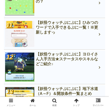
の？
【妖怪ウォッチぷにぷに】ひみつの
ワードで入手できるぷに一覧！※更
新しますっ
【妖怪ウォッチぷにぷに】ヨロイさ
ん入手方法★ステータスやスキルな
どご紹介♪
【妖怪ウォッチぷにぷに】地下水道
（A～F）＆開放条件一覧まとめ
メニュー
ホーム
検索
トップ
サイドバー