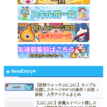
NewEntry♥
【妖怪ウォッチぷにぷに】ヨップル
社隠しステージや4つの条件！出現
妖怪・入手アイテムまとめ
【ぷにぷに】妖魔人イベント隠しス