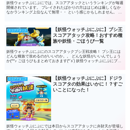
妖怪ウォッチぷにぷにでは、スコアアタックというランキングが毎週
開催されています。 プレイされたばかりの方ははじめは厳しくなか
なかランキング上位なんて無理・・ という感じかもしれません。 正
直リリース時からプレイしているわた...
【妖怪ウォッチぷにぷに】ブシ王
スコアアタック
スコアアタック攻略！おすすめ種
族や妖怪・ごほうび一覧
妖怪ウォッチぷにぷにのスコアアタックブシ王戦攻略！ ブシ王には
どんな種族で攻めるのがいいのか。。 どんな妖怪がいいんでしょう
か(^^♪ ごほうびもまとめておきます(*´з`) 妖怪ウォッチぷにぷにブシ
王攻略 スコアアタ...
【妖怪ウォッチぷにぷに】ドジラ
スコアアタック
スコアタの効果はいかに！？すご
いことになった！
妖怪ウォッチぷにぷにでは本日からスコアアタックに弁財天が登場し