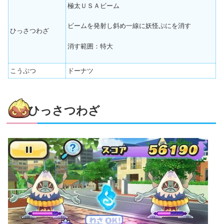
極太ＵＳＡビーム
ビームを発射し斜め一線に妖怪ぷにを消す
ひっさつわざ
消す範囲：特大
こうぶつ
ドーナツ
ひっさつわざ