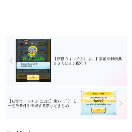
【妖怪ウォッチぷにぷに】事前登録特典
ＵＳＡピョン配布！
【妖怪ウォッチぷにぷに】裏ｽﾃｰｼﾞ7－1
～開放条件や出現する敵などまとめ