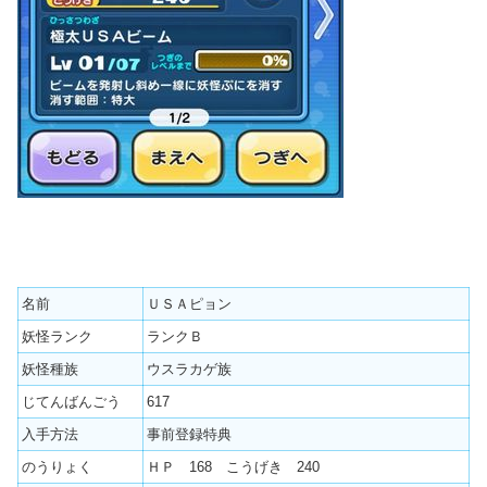
名前
ＵＳＡピョン
妖怪ランク
ランクＢ
妖怪種族
ウスラカゲ族
じてんばんごう
617
入手方法
事前登録特典
のうりょく
ＨＰ 168 こうげき 240