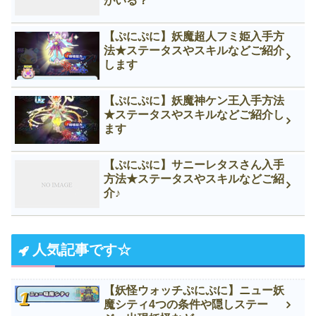
がいる？
【ぷにぷに】妖魔超人フミ姫入手方
法★ステータスやスキルなどご紹介
します
【ぷにぷに】妖魔神ケン王入手方法
★ステータスやスキルなどご紹介し
ます
【ぷにぷに】サニーレタスさん入手
方法★ステータスやスキルなどご紹
介♪
人気記事です☆
【妖怪ウォッチぷにぷに】ニュー妖
魔シティ4つの条件や隠しステー