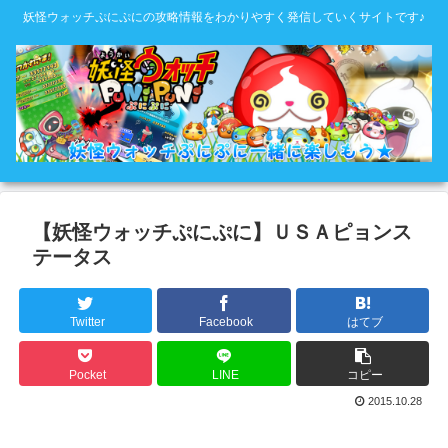
妖怪ウォッチぷにぷにの攻略情報をわかりやすく発信していくサイトです♪
【妖怪ウォッチぷにぷに】ＵＳＡピョンス
テータス
Twitter
Facebook
はてブ
Pocket
LINE
コピー
2015.10.28