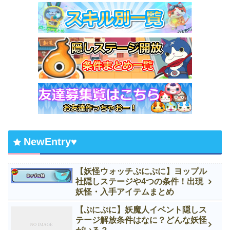
NewEntry♥
【妖怪ウォッチぷにぷに】ヨップル
社隠しステージや4つの条件！出現
妖怪・入手アイテムまとめ
【ぷにぷに】妖魔人イベント隠しス
テージ解放条件はなに？どんな妖怪