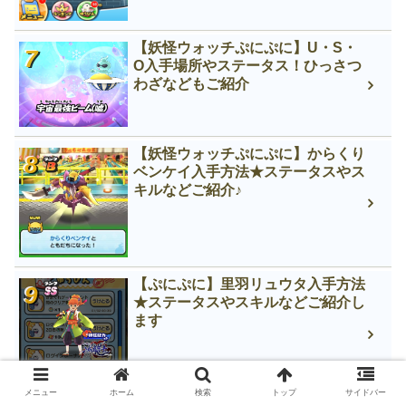
【妖怪ウォッチぷにぷに】U・S・
O入手場所やステータス！ひっさつ
わざなどもご紹介
【妖怪ウォッチぷにぷに】からくり
ベンケイ入手方法★ステータスやス
キルなどご紹介♪
【ぷにぷに】里羽リュウタ入手方法
★ステータスやスキルなどご紹介し
ます
メニュー
ホーム
検索
トップ
サイドバー