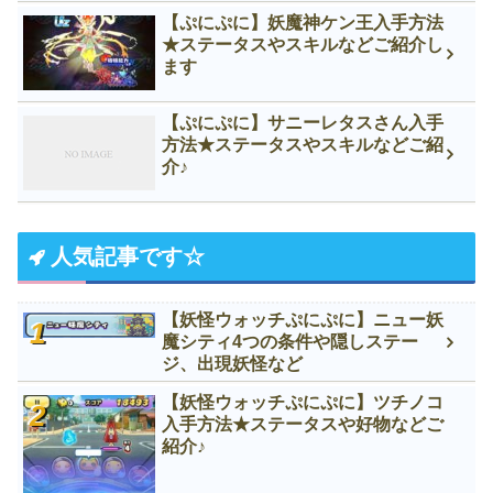
【ぷにぷに】妖魔神ケン王入手方法
★ステータスやスキルなどご紹介し
ます
【ぷにぷに】サニーレタスさん入手
方法★ステータスやスキルなどご紹
介♪
人気記事です☆
【妖怪ウォッチぷにぷに】ニュー妖
魔シティ4つの条件や隠しステー
ジ、出現妖怪など
【妖怪ウォッチぷにぷに】ツチノコ
入手方法★ステータスや好物などご
紹介♪