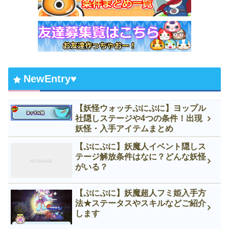
NewEntry♥
【妖怪ウォッチぷにぷに】ヨップル
社隠しステージや4つの条件！出現
妖怪・入手アイテムまとめ
【ぷにぷに】妖魔人イベント隠しス
テージ解放条件はなに？どんな妖怪
がいる？
【ぷにぷに】妖魔超人フミ姫入手方
法★ステータスやスキルなどご紹介
します