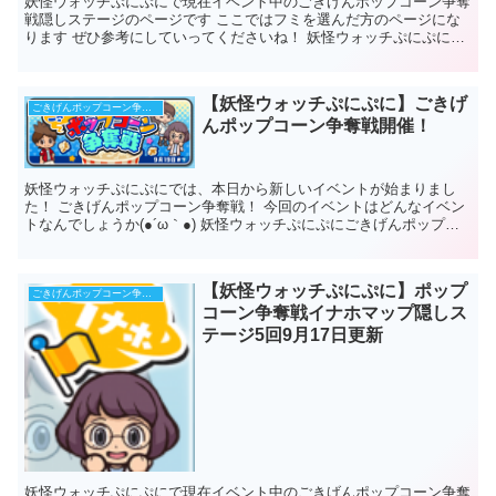
妖怪ウォッチぷにぷにで現在イベント中のごきげんポップコーン争奪
戦隠しステージのページです ここではフミを選んだ方のページにな
ります ぜひ参考にしていってくださいね！ 妖怪ウォッチぷにぷにポ
ップコーン争奪戦フミマップ隠しｽﾃｰｼ...
【妖怪ウォッチぷにぷに】ごきげ
ごきげんポップコーン争奪戦イベント
んポップコーン争奪戦開催！
妖怪ウォッチぷにぷにでは、本日から新しいイベントが始まりまし
た！ ごきげんポップコーン争奪戦！ 今回のイベントはどんなイベン
トなんでしょうか(●´ω｀●) 妖怪ウォッチぷにぷにごきげんポップコ
ーン争奪戦 期間：201...
【妖怪ウォッチぷにぷに】ポップ
ごきげんポップコーン争奪戦イベント
コーン争奪戦イナホマップ隠しス
テージ5回9月17日更新
妖怪ウォッチぷにぷにで現在イベント中のごきげんポップコーン争奪