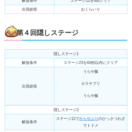
解放条件
ステージ12を
5回
クリア
出現妖怪
おくらいり
第４回隠しステージ
隠しステージ1
解放条件
ステージ23を
65秒以内に
クリア
うらや飯
カラヤブリ
出現妖怪
うらや飯
隠しステージ2
ステージ12で
からやぶり
のひっさつわざ
解放条件
でトドメ