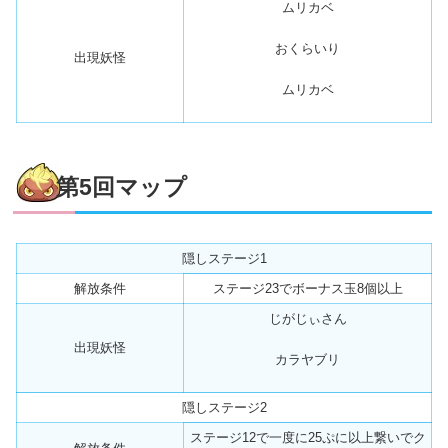
ムリカベ
おくらいり
出現妖怪
ムリカベ
第5回マップ
隠しステージ1
解放条件
ステージ23でボーナス玉
8個
以上
じがじぃさん
出現妖怪
カラヤブリ
隠しステージ2
ステージ12で一度に
25ぷに以上
繋いでク