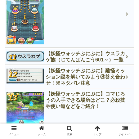
【妖怪ウォッチぷにぷに】ウスラカ
ゲ族（じてんばんごう601～）一覧
【妖怪ウォッチぷにぷに】難怪ミッ
ション謎を解いてみよう⑧答え合わ
せ！※ネタバレ注意
【妖怪ウォッチぷにぷに】コマじろ
うの入手できる場所はどこ？必殺技
や使い道などをご紹介！
メニュー
ホーム
検索
トップ
サイドバー