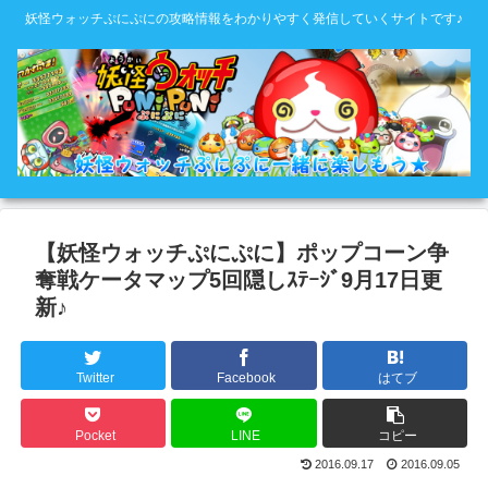
妖怪ウォッチぷにぷにの攻略情報をわかりやすく発信していくサイトです♪
【妖怪ウォッチぷにぷに】ポップコーン争
奪戦ケータマップ5回隠しｽﾃｰｼﾞ9月17日更
新♪
Twitter
Facebook
はてブ
Pocket
LINE
コピー
2016.09.17
2016.09.05