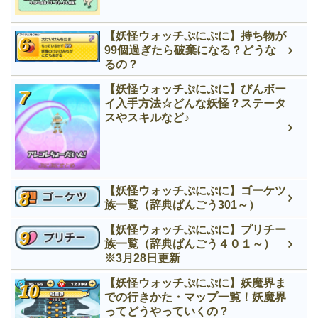
【妖怪ウォッチぷにぷに】持ち物が
99個過ぎたら破棄になる？どうな
るの？
【妖怪ウォッチぷにぷに】びんボー
イ入手方法☆どんな妖怪？ステータ
スやスキルなど♪
【妖怪ウォッチぷにぷに】ゴーケツ
族一覧（辞典ばんごう301～）
【妖怪ウォッチぷにぷに】プリチー
族一覧（辞典ばんごう４０１～）
※3月28日更新
【妖怪ウォッチぷにぷに】妖魔界ま
での行きかた・マップ一覧！妖魔界
ってどうやっていくの？