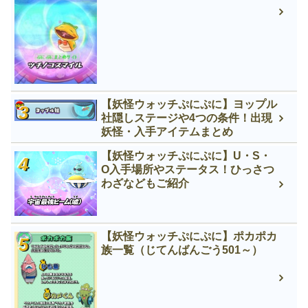
【妖怪ウォッチぷにぷに】ヨップル
社隠しステージや4つの条件！出現
妖怪・入手アイテムまとめ
【妖怪ウォッチぷにぷに】U・S・
O入手場所やステータス！ひっさつ
わざなどもご紹介
【妖怪ウォッチぷにぷに】ポカポカ
族一覧（じてんばんごう501～）