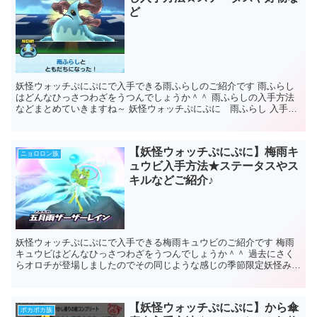
ど
妖怪ウォッチぷにぷにで入手できる雨ふらしのご紹介です 雨ふらし
はどんなひっさつわざをうつんでしょうか＾＾ 雨ふらしの入手方法
などまとめていきますね～ 妖怪ウォッチぷにぷに 雨ふらし 入手方
法 期間限定イベント中に入手で...
【妖怪ウォッチぷにぷに】梅雨キ
ニョロロン族
ュウビ入手方法★ステータスやス
キルなどご紹介♪
妖怪ウォッチぷにぷにで入手できる梅雨キュウビのご紹介です 梅雨
キュウビはどんなひっさつわざをうつんでしょうか＾＾ 過去にさく
らオロチが登場しましたのでその同じような感じの季節限定妖怪みた
いですね。 梅雨キュウビ・・予想通り...
【妖怪ウォッチぷにぷに】から傘
ポカポカ族