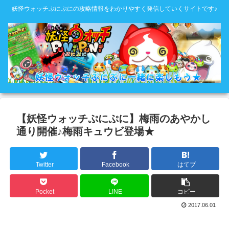
妖怪ウォッチぷにぷにの攻略情報をわかりやすく発信していくサイトです♪
【妖怪ウォッチぷにぷに】梅雨のあやかし
通り開催♪梅雨キュウビ登場★
Twitter
Facebook
はてブ
Pocket
LINE
コピー
2017.06.01