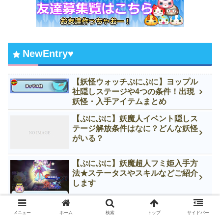
NewEntry♥
【妖怪ウォッチぷにぷに】ヨップル
社隠しステージや4つの条件！出現
妖怪・入手アイテムまとめ
【ぷにぷに】妖魔人イベント隠しス
テージ解放条件はなに？どんな妖怪
がいる？
【ぷにぷに】妖魔超人フミ姫入手方
法★ステータスやスキルなどご紹介
します
【ぷにぷに】妖魔神ケン王入手方法
メニュー
ホーム
検索
トップ
サイドバー
★ステータスやスキルなどご紹介し