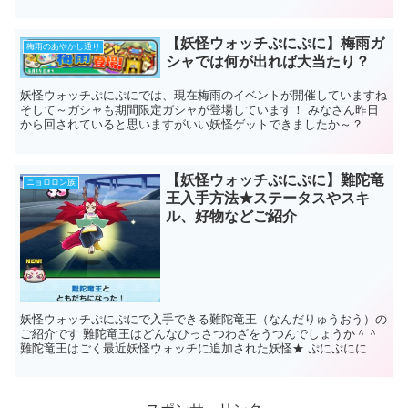
る 入手方法 期間限定イベント中...
【妖怪ウォッチぷにぷに】梅雨ガ
梅雨のあやかし通り
シャでは何が出れば大当たり？
妖怪ウォッチぷにぷにでは、現在梅雨のイベントが開催していますね
そして～ガシャも期間限定ガシャが登場しています！ みなさん昨日
から回されていると思いますがいい妖怪ゲットできましたか～？ な
かなかまだ当たっていない方も多いの...
【妖怪ウォッチぷにぷに】難陀竜
ニョロロン族
王入手方法★ステータスやスキ
ル、好物などご紹介
妖怪ウォッチぷにぷにで入手できる難陀竜王（なんだりゅうおう）の
ご紹介です 難陀竜王はどんなひっさつわざをうつんでしょうか＾＾
難陀竜王はごく最近妖怪ウォッチに追加された妖怪★ ぷにぷににも
早くも登場となりました！ 入...