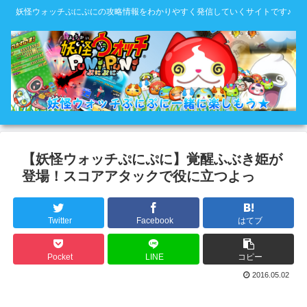
妖怪ウォッチぷにぷにの攻略情報をわかりやすく発信していくサイトです♪
【妖怪ウォッチぷにぷに】覚醒ふぶき姫が
登場！スコアアタックで役に立つよっ
Twitter
Facebook
はてブ
Pocket
LINE
コピー
2016.05.02