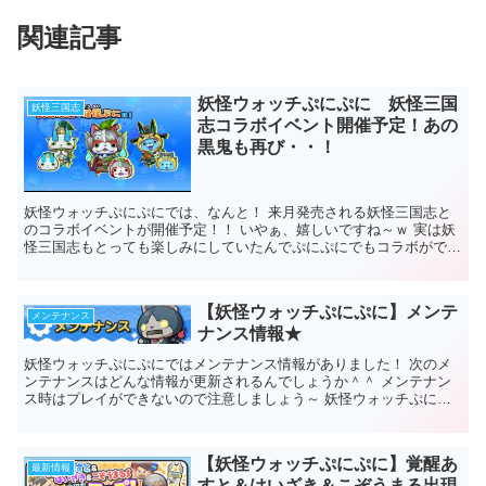
関連記事
妖怪ウォッチぷにぷに 妖怪三国
妖怪三国志
志コラボイベント開催予定！あの
黒鬼も再び・・！
妖怪ウォッチぷにぷにでは、なんと！ 来月発売される妖怪三国志と
のコラボイベントが開催予定！！ いやぁ、嬉しいですね～ｗ 実は妖
怪三国志もとっても楽しみにしていたんでぷにぷにでもコラボができ
るなんて♪ 今回はそんなお話...
【妖怪ウォッチぷにぷに】メンテ
メンテナンス
ナンス情報★
妖怪ウォッチぷにぷにではメンテナンス情報がありました！ 次のメ
ンテナンスはどんな情報が更新されるんでしょうか＾＾ メンテナン
ス時はプレイができないので注意しましょう～ 妖怪ウォッチぷにぷ
に メンテナンス情報 日時 20...
【妖怪ウォッチぷにぷに】覚醒あ
最新情報
すと＆はいざき＆こぞうまる出現