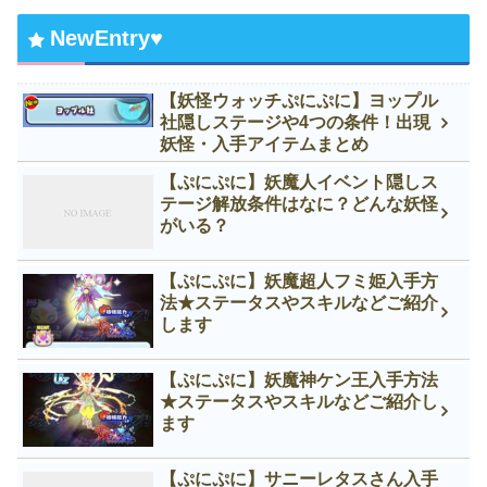
NewEntry♥
【妖怪ウォッチぷにぷに】ヨップル
社隠しステージや4つの条件！出現
妖怪・入手アイテムまとめ
【ぷにぷに】妖魔人イベント隠しス
テージ解放条件はなに？どんな妖怪
がいる？
【ぷにぷに】妖魔超人フミ姫入手方
法★ステータスやスキルなどご紹介
します
【ぷにぷに】妖魔神ケン王入手方法
★ステータスやスキルなどご紹介し
ます
【ぷにぷに】サニーレタスさん入手