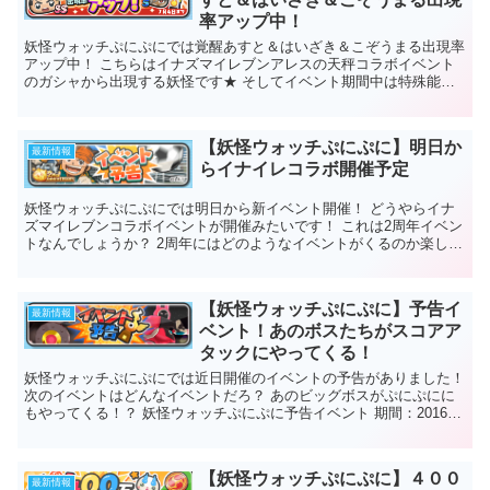
率アップ中！
妖怪ウォッチぷにぷにでは覚醒あすと＆はいざき＆こぞうまる出現率
アップ中！ こちらはイナズマイレブンアレスの天秤コラボイベント
のガシャから出現する妖怪です★ そしてイベント期間中は特殊能力
付き妖怪となっています。 是非この機...
【妖怪ウォッチぷにぷに】明日か
最新情報
らイナイレコラボ開催予定
妖怪ウォッチぷにぷにでは明日から新イベント開催！ どうやらイナ
ズマイレブンコラボイベントが開催みたいです！ これは2周年イベン
トなんでしょうか？ 2周年にはどのようなイベントがくるのか楽しみ
にしておりましたが・・ ん...
【妖怪ウォッチぷにぷに】予告イ
最新情報
ベント！あのボスたちがスコアア
タックにやってくる！
妖怪ウォッチぷにぷにでは近日開催のイベントの予告がありました！
次のイベントはどんなイベントだろ？ あのビッグボスがぷにぷにに
もやってくる！？ 妖怪ウォッチぷにぷに予告イベント 期間：2016年
11月14日～ 内容...
【妖怪ウォッチぷにぷに】４００
最新情報