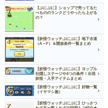
【ぷにぷに】ショップで売ってるた
べもののランクどうやったら上がる
の？
【妖怪ウォッチぷにぷに】地下水道
（A～F）＆開放条件一覧まとめ
【妖怪ウォッチぷにぷに】ヨップル
社隠しステージや4つの条件！出現
妖怪・入手アイテムまとめ
【妖怪ウォッチぷにぷに】好物一覧
（イサマシ族）
【妖怪ウォッチぷにぷに】ひっさつ
わざ名一覧！わざの説明もご紹介★