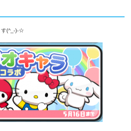
^_-)-☆