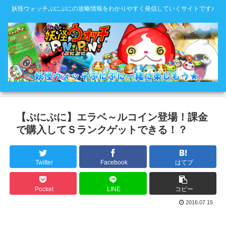
妖怪ウォッチぷにぷにの攻略情報をわかりやすく発信していくサイトです♪
【ぷにぷに】エラベ～ルコイン登場！課金
で購入してＳランクゲットできる！？
Twitter
Facebook
はてブ
Pocket
LINE
コピー
2016.07.15