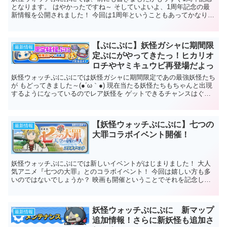
となります。 はやかったですね～ そしていよいよ、1周年記念の最
新情報を公開されました！ 今回は1周年ということもあってかなり貴
重なレア妖怪も登場するとか！ ...
【ぷにぷに】妖怪ガシャに期間限
最新情報
定ぷにがやってきたっ！ヒカリオ
ロチやヤミキュウビ再登場だよっ
妖怪ウォッチぷにぷにでは妖怪ガシャに期間限定であの最強妖怪たち
が もどってきました～(●´ω｀●) 現在当たる妖怪たちもちゃんと出現
するようになっているのでレア妖怪を ゲットできるチャンスはぐっ
とあがったかなと思います(*...
【妖怪ウォッチぷにぷに】七つの
最新情報
大罪コラボイベント開催！
妖怪ウォッチぷにぷにでは新しいイベントがはじまりました！ 大人
気アニメ『七つの大罪』とのコラボイベント！ 今回は嬉しい方も多
いのではないでしょうか？ 映画も開催ということでそれを記念して
のキャンペーンのようですね。 ...
妖怪ウォッチぷにぷに 新マップ
最新情報
追加情報！さらに新妖怪も追加さ