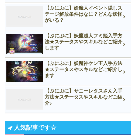
【ぷにぷに】妖魔人イベント隠しス
テージ解放条件はなに？どんな妖怪
がいる？
【ぷにぷに】妖魔超人フミ姫入手方
法★ステータスやスキルなどご紹介
します
【ぷにぷに】妖魔神ケン王入手方法
★ステータスやスキルなどご紹介し
ます
【ぷにぷに】サニーレタスさん入手
方法★ステータスやスキルなどご紹
介♪
人気記事です☆