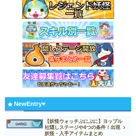
NewEntry♥
【妖怪ウォッチぷにぷに】ヨップル
社隠しステージや4つの条件！出現
妖怪・入手アイテムまとめ