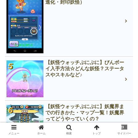
進化・封印妖怪）
【妖怪ウォッチぷにぷに】びんボー
イ入手方法☆どんな妖怪？ステータ
スやスキルなど♪
【妖怪ウォッチぷにぷに】妖魔界ま
での行きかた・マップ一覧！妖魔界
ってどうやっていくの？
メニュー
ホーム
検索
トップ
サイドバー