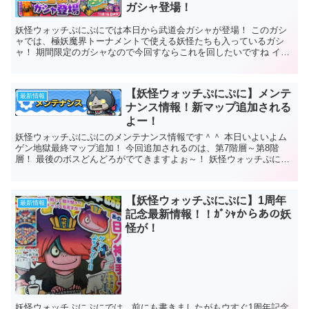
ガシャ登場！
妖怪ウォッチぷにぷにでは本日から武道会ガシャが登場！ このガシ
ャでは、極妖魔界トーナメントで使える妖怪たちも入っているガシ
ャ！ 期間限定のガシャなので今回すならこれを回したいですね イベ
ントを今回はパスをされる方もＳＳラン...
【妖怪ウォッチぷにぷに】メンテ
最新情報
ナンス情報！新マップ追加される
よー！
妖怪ウォッチぷにぷにのメンテナンス情報です＾＾ 本日いよいよム
ゲン地獄最終マップ追加！ 今回追加されるのは、第7階層～第8階
層！ 最後のボスどんどろがでてきますよぉ～！ 妖怪ウォッチぷにぷ
にマップ追加 今回追加...
【妖怪ウォッチぷにぷに】1周年
最新情報
記念最新情報！！ｶﾞｼｬからあの妖
怪が！
妖怪ウォッチぷにぷにでは、前にも書きましたがもウすぐ1周年記念