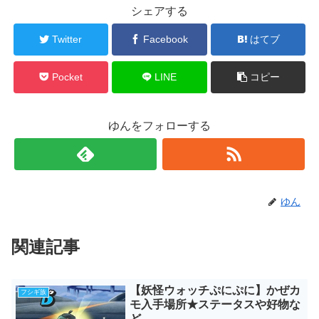
シェアする
Twitter
Facebook
はてブ
Pocket
LINE
コピー
ゆんをフォローする
ゆん
関連記事
【妖怪ウォッチぷにぷに】かぜカ
フシギ族
モ入手場所★ステータスや好物な
ど