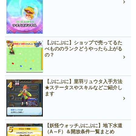
【ぷにぷに】ショップで売ってるた
べもののランクどうやったら上がる
の？
【ぷにぷに】里羽リュウタ入手方法
★ステータスやスキルなどご紹介し
ます
【妖怪ウォッチぷにぷに】地下水道
（A～F）＆開放条件一覧まとめ