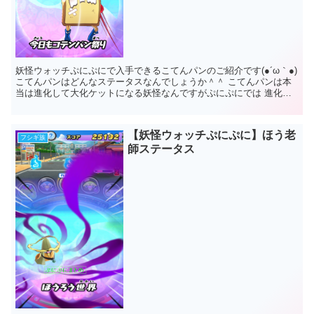
妖怪ウォッチぷにぷにで入手できるこてんパンのご紹介です(●´ω｀●)
こてんパンはどんなステータスなんでしょうか＾＾ こてんパンは本
当は進化して大化ケットになる妖怪なんですがぷにぷにでは 進化は
しないようです(T_T) ...
【妖怪ウォッチぷにぷに】ほう老
フシギ族
師ステータス