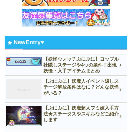
NewEntry♥
【妖怪ウォッチぷにぷに】ヨップル
社隠しステージや4つの条件！出現
妖怪・入手アイテムまとめ
【ぷにぷに】妖魔人イベント隠しス
テージ解放条件はなに？どんな妖怪
がいる？
【ぷにぷに】妖魔超人フミ姫入手方
法★ステータスやスキルなどご紹介
します