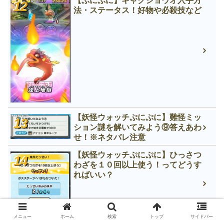
【ぷにぷに】ギャクジョウオ入手方
法・ステータス！好物や必殺技など
【妖怪ウォッチぷにぷに】難怪ミッ
ション謎を解いてみよう⑨答えあわ
せ！※ネタバレ注意
【妖怪ウォッチぷにぷに】ひっさつ
わざを１０回以上使う！ってどうす
ればいい？
メニュー
ホーム
検索
トップ
サイドバー