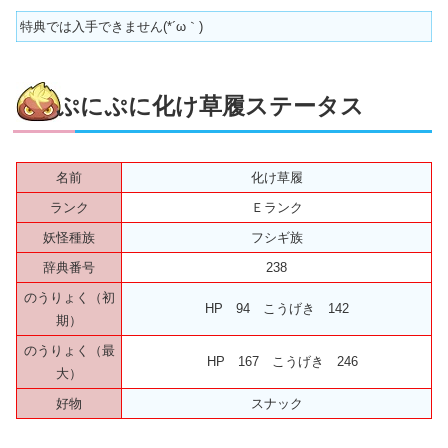
特典では入手できません(*´ω｀)
ぷにぷに化け草履ステータス
名前
化け草履
ランク
Ｅランク
妖怪種族
フシギ族
辞典番号
238
のうりょく（初
HP 94 こうげき 142
期）
のうりょく（最
HP 167 こうげき 246
大）
好物
スナック