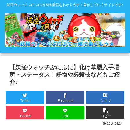
妖怪ウォッチぷにぷにの攻略情報をわかりやすく発信していくサイトです♪
【妖怪ウォッチぷにぷに】化け草履入手場
所・ステータス！好物や必殺技などもご紹
介♪
Twitter
Facebook
はてブ
Pocket
LINE
コピー
2016.06.24