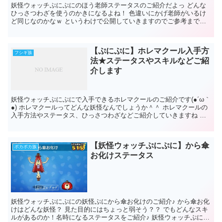
妖怪ウォッチぷにぷにのほう老師ステータスのご紹介だよっ どんな
ひっさつわざを使うのかきになるよね！ 色違いにかげ老師がいるけ
ど同じなのかなｗ というわけで公開していきますのでご参考までに♪
妖怪ウォッチぷにぷにほう老師ス...
【ぷにぷに】ホレマクール入手方
フシギ族
法★ステータスやスキルなどご紹
介します
妖怪ウォッチぷにぷにで入手できるホレマクールのご紹介です(●´ω｀
●) ホレマクールってどんな妖怪なんでしょうか＾＾ ホレマクールの
入手方法やステータス、ひっさつわざなどご紹介していきますね 妖
怪ウォッチぷにぷに ホレマクール...
【妖怪ウォッチぷにぷに】から傘
ポカポカ族
お化けステータス
妖怪ウォッチぷにぷにの妖怪ぷにから傘お化けのご紹介♪ から傘お化
けはどんな妖怪？ 見た目的にはちょっと弱そう？？ でもどんなスキ
ルがあるのか！名時になるステータスをご紹介♪ 妖怪ウォッチぷにぷ