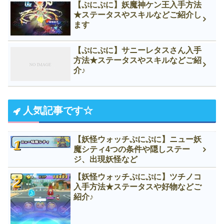
【ぷにぷに】妖魔神ケン王入手方法
★ステータスやスキルなどご紹介し
ます
【ぷにぷに】サニーレタスさん入手
方法★ステータスやスキルなどご紹
介♪
人気記事です☆
【妖怪ウォッチぷにぷに】ニュー妖
魔シティ4つの条件や隠しステー
ジ、出現妖怪など
【妖怪ウォッチぷにぷに】ツチノコ
入手方法★ステータスや好物などご
紹介♪