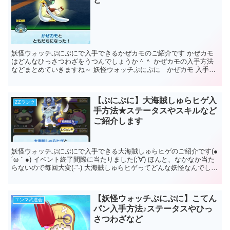
妖怪ウォッチぷにぷにで入手できるかぜカモのご紹介です かぜカモ
はどんなひっさつわざをうつんでしょうか＾＾ かぜカモの入手方法
などまとめていきますね～ 妖怪ウォッチぷにぷに かぜカモ 入手方
法 期間限定イベント中に入手で...
【ぷにぷに】大海賊しゅらヒゲ入
ZZランク
手方法★ステータスやスキルなど
ご紹介します
妖怪ウォッチぷにぷにで入手できる大海賊しゅらヒゲのご紹介です(●
´ω｀●) イベント終了間際に当たりました(;'∀') ほんと、なかなか当た
らないので毎回大変(-"-) 大海賊しゅらヒゲってどんな妖怪なんでしょ
うか...
【妖怪ウォッチぷにぷに】こてん
エンマ武道会
パン入手方法♪ステータスやひっ
さつわざなど