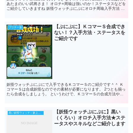
あたまのいい武将さま！ オロチ×周瑜は強いのか！ステータスなどを
ご紹介していきますね 妖怪ウォッチぷにぷにオロチ周瑜入手方法 オ
ロチ周瑜は期間限定でＹマネーガシ...
【ぷにぷに】ＫコマーＳ合成でき
プリチー族
ない！？入手方法・ステータスを
ご紹介です
妖怪ウォッチぷにぷにで入手できるＫコマーＳのご紹介です＾＾ Ｋ
コマーＳは合成妖怪なのでその素材が必要になります。 2つとも揃っ
たら合成をしましょう。 というわけで、ＫコマーＳの合成方法やス
テータスなどご紹介していきますね ...
【妖怪ウォッチぷにぷに】黒い
黒い妖怪ウォッチ～参上！ブラックダイヤニャン～
（くろい）オロチ入手方法★ステ
ータスやスキルなどご紹介します