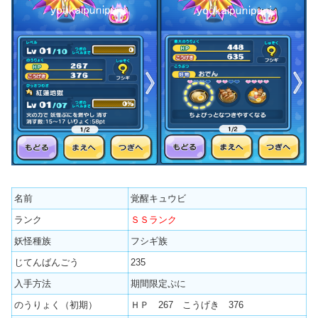
名前
覚醒キュウビ
ランク
ＳＳランク
妖怪種族
フシギ族
じてんばんごう
235
入手方法
期間限定ぷに
のうりょく（初期）
ＨＰ 267 こうげき 376