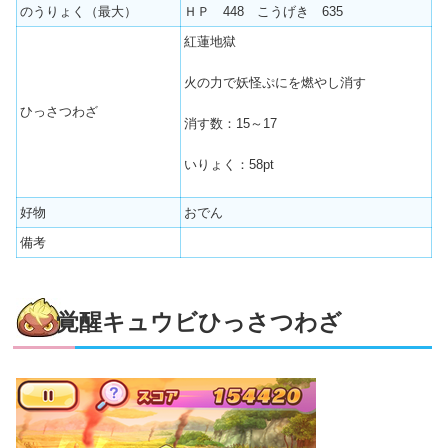
のうりょく（最大）
ＨＰ 448 こうげき 635
紅蓮地獄
火の力で妖怪ぷにを燃やし消す
ひっさつわざ
消す数：15～17
いりょく：58pt
好物
おでん
備考
覚醒キュウビひっさつわざ