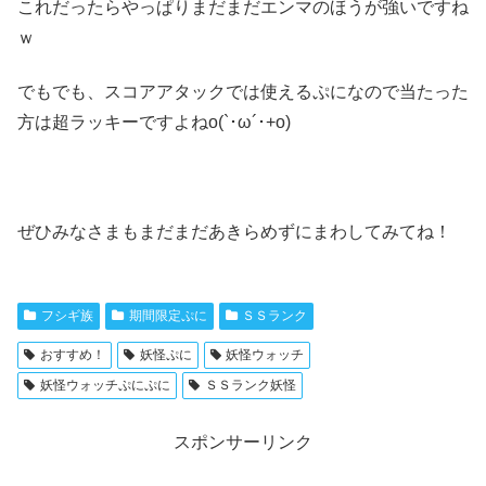
これだったらやっぱりまだまだエンマのほうが強いですね
ｗ
でもでも、スコアアタックでは使えるぷになので当たった
方は超ラッキーですよねo(`･ω´･+o)
ぜひみなさまもまだまだあきらめずにまわしてみてね！
フシギ族
期間限定ぷに
ＳＳランク
おすすめ！
妖怪ぷに
妖怪ウォッチ
妖怪ウォッチぷにぷに
ＳＳランク妖怪
スポンサーリンク