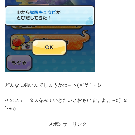
どんなに強いんでしょうかね～ヽ(〃´∀｀〃)ﾉ
そのステータスをみていきたいとおもいますよぉ～o(`･ω
´･+o)
スポンサーリンク