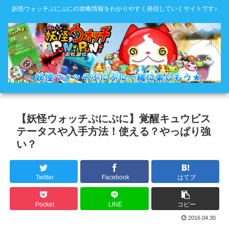
妖怪ウォッチぷにぷにの攻略情報をわかりやすく発信していくサイトです♪
【妖怪ウォッチぷにぷに】覚醒キュウビス
テータスや入手方法！使える？やっぱり強
い？
Twitter
Facebook
はてブ
Pocket
LINE
コピー
2016.04.30