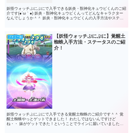
妖怪ウォッチぷにぷにで入手できる妖炎・獣神化キュウビくんのご紹
介です(●´ω｀●) 妖炎・獣神化キュウビくんってどんなキャラクター
なんでしょうか＾＾ 妖炎・獣神化キュウビくんの入手方法やステー
タス、ひっさつわざなどご紹介していき...
【妖怪ウォッチぷにぷに】覚醒土
ブキミー族
蜘蛛入手方法・ステータスのご紹
介！
妖怪ウォッチぷにぷにで入手できる覚醒土蜘蛛のご紹介です＾＾ 覚
醒土蜘蛛やっとゲットできました！ わたしではないんですけど
ね・・ 妹がゲットできた！ということでラインに届いていましたｗ
妹よ。。ｻﾝｷｭｩ♪(o...