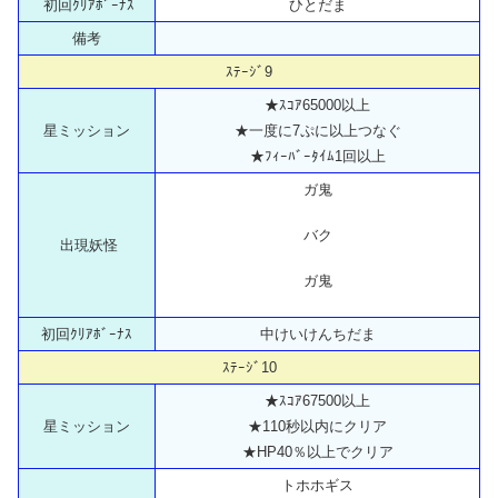
初回ｸﾘｱﾎﾞｰﾅｽ
ひとだま
備考
ｽﾃｰｼﾞ9
★ｽｺｱ65000以上
星ミッション
★一度に7ぷに以上つなぐ
★ﾌｨｰﾊﾞｰﾀｲﾑ1回以上
ガ鬼
バク
出現妖怪
ガ鬼
初回ｸﾘｱﾎﾞｰﾅｽ
中けいけんちだま
ｽﾃｰｼﾞ10
★ｽｺｱ67500以上
星ミッション
★110秒以内にクリア
★HP40％以上でクリア
トホホギス