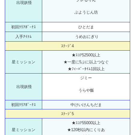
出現妖怪
ぶようじん坊
初回ｸﾘｱﾎﾞｰﾅｽ
ひとだま
入手ｱｲﾃﾑ
うめおにぎり
ｽﾃｰｼﾞ4
★ｽｺｱ52500以上
星ミッション
★一度に5ぷに以上つなぐ
★ﾌｨｰﾊﾞｰﾀｲﾑ1回以上
ジミー
出現妖怪
うらや飯
初回ｸﾘｱﾎﾞｰﾅｽ
中けいけんちだま
ｽﾃｰｼﾞ5
★ｽｺｱ55000以上
星ミッション
★120秒以内にくりあ