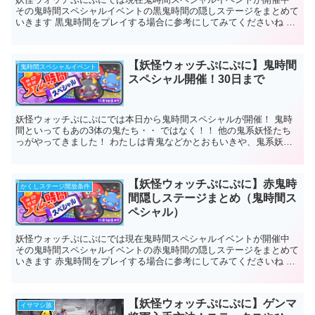
その鬼時間スペシャルイベントの黒鬼時間の隠しステージをまとめて
いきます 黒鬼時間をプレイする場合に参考にしてみてくださいね 妖
怪ウォッチぷにぷに黒鬼時間隠しステージ...
【妖怪ウォッチぷにぷに】鬼時間
鬼時間スペシャルイベント
スペシャル開催！30日まで
妖怪ウォッチぷにぷにでは本日から鬼時間スペシャルが開催！ 鬼時
間といってもあの3体の鬼たち・・ ではなく！！ 他の鬼系妖怪たち
っがやってきました！ わたしは青鬼などかとおもいきや、鬼系妖怪
たちでしたね！ どんな...
【妖怪ウォッチぷにぷに】赤鬼時
かくしステージ開放条件
間隠しステージまとめ（鬼時間ス
ペシャル）
妖怪ウォッチぷにぷにでは現在鬼時間スペシャルイベントが開催中
その鬼時間スペシャルイベントの赤鬼時間の隠しステージをまとめて
いきます 赤鬼時間をプレイする場合に参考にしてみてくださいね 妖
怪ウォッチぷにぷに赤鬼時間隠しステージ...
【妖怪ウォッチぷにぷに】ゲンマ
イサマシ族