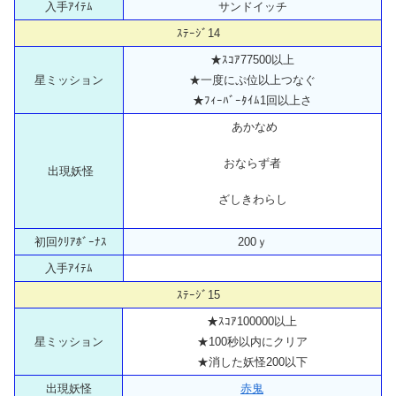
入手ｱｲﾃﾑ
サンドイッチ
ｽﾃｰｼﾞ14
★ｽｺｱ77500以上
星ミッション
★一度にぷ位以上つなぐ
★ﾌｨｰﾊﾞｰﾀｲﾑ1回以上さ
あかなめ
おならず者
出現妖怪
ざしきわらし
初回ｸﾘｱﾎﾞｰﾅｽ
200ｙ
入手ｱｲﾃﾑ
ｽﾃｰｼﾞ15
★ｽｺｱ100000以上
星ミッション
★100秒以内にクリア
★消した妖怪200以下
出現妖怪
赤鬼