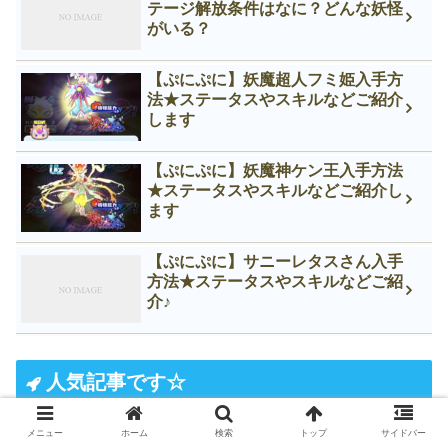
テージ解放条件はなに？どんな妖怪
がいる？
【ぷにぷに】妖魔超人フミ姫入手方
法★ステータスやスキルなどご紹介
します
【ぷにぷに】妖魔神ケン王入手方法
★ステータスやスキルなどご紹介し
ます
【ぷにぷに】サニーレタスさん入手
方法★ステータスやスキルなどご紹
介♪
人気記事です☆
メニュー
ホーム
検索
トップ
サイドバー
【妖怪ウォッチぷにぷに】ニュー妖