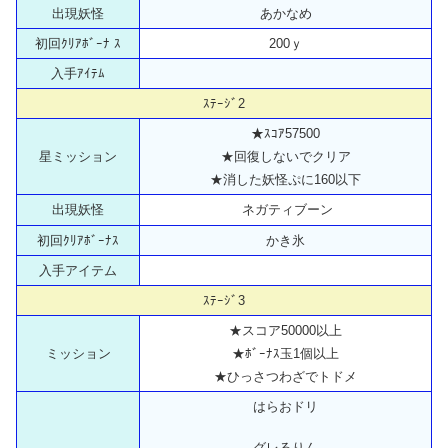
出現妖怪
あかなめ
初回ｸﾘｱﾎﾞｰﾅ ｽ
200ｙ
入手ｱｲﾃﾑ
ｽﾃｰｼﾞ2
★ｽｺｱ57500
星ミッション
★回復しないでクリア
★消した妖怪ぷに160以下
出現妖怪
ネガティブーン
初回ｸﾘｱﾎﾞｰﾅｽ
かき氷
入手アイテム
ｽﾃｰｼﾞ3
★スコア50000以上
ミッション
★ﾎﾞｰﾅｽ玉1個以上
★ひっさつわざでトドメ
はらおドリ
グレるりん