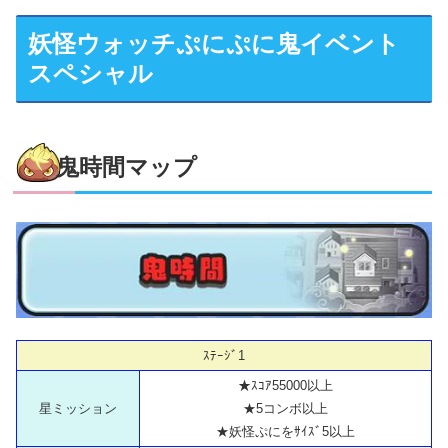
妖怪ウォッチぷにぷに鬼イベント
スペシャル
鬼時間マップ
ｽﾃｰｼﾞ1
★ｽｺｱ55000以上
星ミッション
★5コンボ以上
★妖怪ぷにをｻｲｽﾞ5以上