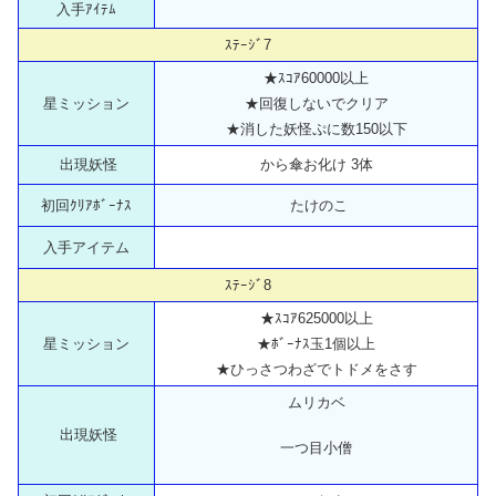
入手ｱｲﾃﾑ
ｽﾃｰｼﾞ7
★ｽｺｱ60000以上
星ミッション
★回復しないでクリア
★消した妖怪ぷに数150以下
出現妖怪
から傘お化け 3体
初回ｸﾘｱﾎﾞｰﾅｽ
たけのこ
入手アイテム
ｽﾃｰｼﾞ8
★ｽｺｱ625000以上
星ミッション
★ﾎﾞｰﾅｽ玉1個以上
★ひっさつわざでトドメをさす
ムリカベ
出現妖怪
一つ目小僧