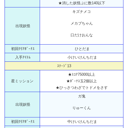
★消した妖怪ぷに数140以下
キズナメコ
メカブちゃん
出現妖怪
口だけおんな
初回ｸﾘｱﾎﾞｰﾅｽ
ひとだま
入手ｱｲﾃﾑ
小けいけんちだま
ｽﾃｰｼﾞ13
★ｽｺｱ75000以上
星ミッション
★ﾎﾞｰﾅｽ玉2個以上
★ひっさつわざでトドメをさす
ガ鬼
出現妖怪
りゅーくん
初回ｸﾘｱﾎﾞｰﾅｽ
中けいけんちだま