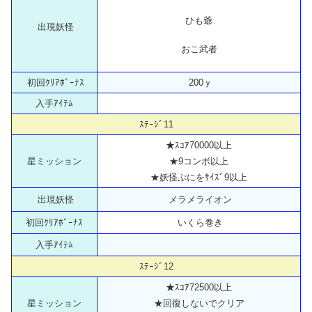
ひも爺
出現妖怪
おこ武者
初回ｸﾘｱﾎﾞｰﾅｽ
200ｙ
入手ｱｲﾃﾑ
ｽﾃｰｼﾞ11
★ｽｺｱ70000以上
星ミッション
★9コンボ以上
★妖怪ぷにをｻｲｽﾞ9以上
出現妖怪
メラメライオン
初回ｸﾘｱﾎﾞｰﾅｽ
いくら巻き
入手ｱｲﾃﾑ
ｽﾃｰｼﾞ12
★ｽｺｱ72500以上
星ミッション
★回復しないでクリア