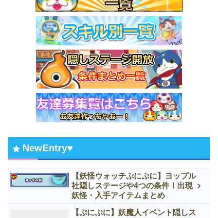
NewEntry♥
【妖怪ウォッチぷにぷに】ヨップル
社隠しステージや4つの条件！出現
妖怪・入手アイテムまとめ
【ぷにぷに】妖魔人イベント隠しス