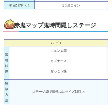
初回ｸﾘｱﾎﾞｰﾅｽ
1つ星コイン
赤鬼マップ鬼時間隠しステージ
ｽﾃｰｼﾞ1
キュン太郎
出
現
キズナース
妖
ぜっこう蝶
怪
解
放
ステージ10で妖怪ぷにサイズ15以上
方
法