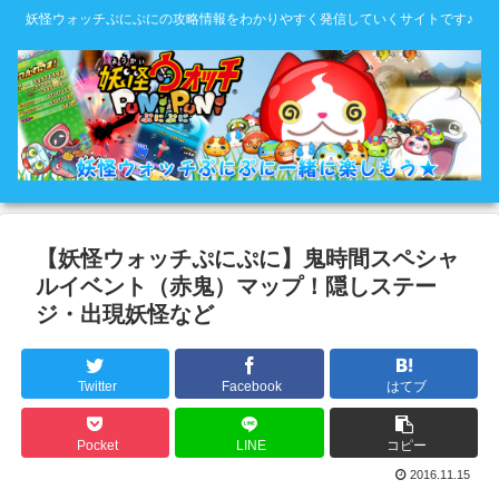
妖怪ウォッチぷにぷにの攻略情報をわかりやすく発信していくサイトです♪
【妖怪ウォッチぷにぷに】鬼時間スペシャ
ルイベント（赤鬼）マップ！隠しステー
ジ・出現妖怪など
Twitter
Facebook
はてブ
Pocket
LINE
コピー
2016.11.15