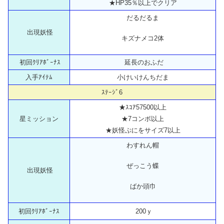
★HP35％以上でクリア
だるだるま
出現妖怪
キズナメコ2体
初回ｸﾘｱﾎﾞｰﾅｽ
延長のおふだ
入手ｱｲﾃﾑ
小けいけんちだま
ｽﾃｰｼﾞ6
★ｽｺｱ57500以上
星ミッション
★7コンボ以上
★妖怪ぷにをサイズ7以上
わすれん帽
ぜっこう蝶
出現妖怪
ばか頭巾
初回ｸﾘｱﾎﾞｰﾅｽ
200ｙ