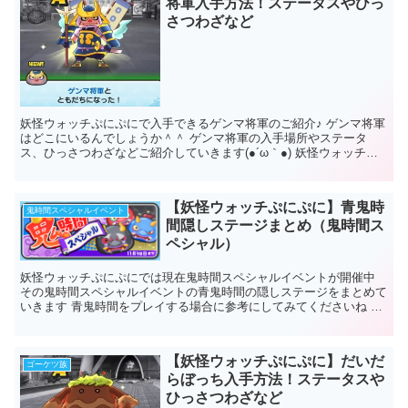
将軍入手方法！ステータスやひっ
さつわざなど
妖怪ウォッチぷにぷにで入手できるゲンマ将軍のご紹介♪ ゲンマ将軍
はどこにいるんでしょうか＾＾ ゲンマ将軍の入手場所やステータ
ス、ひっさつわざなどご紹介していきます(●´ω｀●) 妖怪ウォッチぷ
にぷにゲンマ将軍 ...
【妖怪ウォッチぷにぷに】青鬼時
鬼時間スペシャルイベント
間隠しステージまとめ（鬼時間ス
ペシャル）
妖怪ウォッチぷにぷにでは現在鬼時間スペシャルイベントが開催中
その鬼時間スペシャルイベントの青鬼時間の隠しステージをまとめて
いきます 青鬼時間をプレイする場合に参考にしてみてくださいね 妖
怪ウォッチぷにぷに青鬼時間隠しステージ...
【妖怪ウォッチぷにぷに】だいだ
ゴーケツ族
らぼっち入手方法！ステータスや
ひっさつわざなど