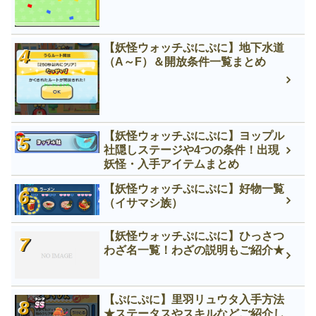
【妖怪ウォッチぷにぷに】地下水道
（A～F）＆開放条件一覧まとめ
【妖怪ウォッチぷにぷに】ヨップル
社隠しステージや4つの条件！出現
妖怪・入手アイテムまとめ
【妖怪ウォッチぷにぷに】好物一覧
（イサマシ族）
【妖怪ウォッチぷにぷに】ひっさつ
わざ名一覧！わざの説明もご紹介★
【ぷにぷに】里羽リュウタ入手方法
★ステータスやスキルなどご紹介し