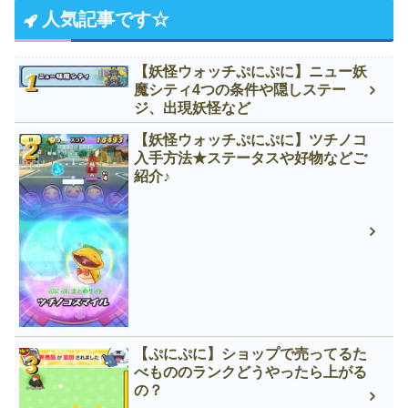
人気記事です☆
【妖怪ウォッチぷにぷに】ニュー妖
魔シティ4つの条件や隠しステー
ジ、出現妖怪など
【妖怪ウォッチぷにぷに】ツチノコ
入手方法★ステータスや好物などご
紹介♪
【ぷにぷに】ショップで売ってるた
べもののランクどうやったら上がる
の？