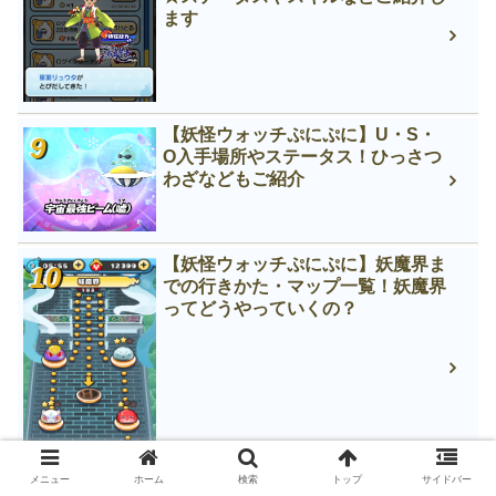
ます
【妖怪ウォッチぷにぷに】U・S・
O入手場所やステータス！ひっさつ
わざなどもご紹介
【妖怪ウォッチぷにぷに】妖魔界ま
での行きかた・マップ一覧！妖魔界
ってどうやっていくの？
メニュー
ホーム
検索
トップ
サイドバー