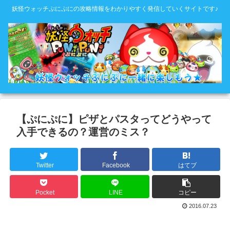
妖怪ウォッチぷにぷにの攻略情報をわかりやすく発信していくサイトです♪
【ぷにぷに】ピザとパスタってどうやって
入手できるの？運営のミス？
Twitter
Facebook
はてブ
Pocket
LINE
コピー
2016.07.23