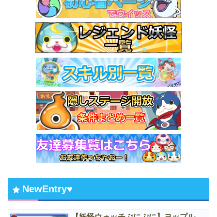
NewEntry♥
【妖怪ウォッチぷにぷに】ヨップル