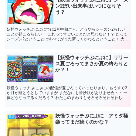
日記
ン2ぽい出来事はいつになりそ
う？
妖怪ウォッチぷにぷにでは2月中旬ごろ、どうやらシーズン2らしい
ことが起こるらしい！ これってすごいことだと思わない！？ だって
シーズン2ということはすべてがまた新しくかわるということ！ 大型
アップデートだよね！絶対！ 妖...
【妖怪ウォッチぷにぷに】リリー
日記
ス夏ごろってまさか夏の終わりと
か？！
妖怪ウォッチぷにぷにの配信が夏ごろっていったりきり、もうすぐ3
か月が経とうとしていますが まだなにも音沙汰がありませぬ・・ 一
体どうなってるんだろう？ わたしのまわりもそろそろそわそわして
おりますが何の情報...
妖怪ウォッチぷにぷに アミダ極
日記
楽ってまだ続くのかな？