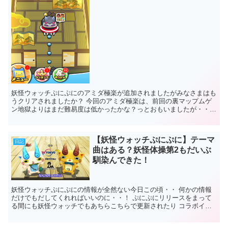
妖怪ウォッチぷにぷにのアミダ極楽が追加されましたがみなさまはも
うクリアされましたか？ 今回のアミダ極楽は、前回の裏マップムゲ
ン地獄よりはまだ難易度は低かったかな？っとおもいましたが・・
さてそんなことより、今回はアミダ極楽がムゲ...
【妖怪ウォッチぷにぷに】テーマ
日記
曲はある？妖怪体操第2もだいぶ
馴染んできた！
妖怪ウォッチぷにぷにの情報が全然ない今日この頃・・ 何かの情報
だけでもだしてくれればいいのに・・！ ぷにぷにリリースをまって
る間にも妖怪ウォッチでもあちらこちらで更新されたり コラボイベ
ントしていたりと忙しそうです...