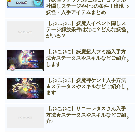
社隠しステージや4つの条件！出現
妖怪・入手アイテムまとめ
【ぷにぷに】妖魔人イベント隠しス
テージ解放条件はなに？どんな妖怪
がいる？
【ぷにぷに】妖魔超人フミ姫入手方
法★ステータスやスキルなどご紹介
します
【ぷにぷに】妖魔神ケン王入手方法
★ステータスやスキルなどご紹介し
ます
【ぷにぷに】サニーレタスさん入手
方法★ステータスやスキルなどご紹
介♪