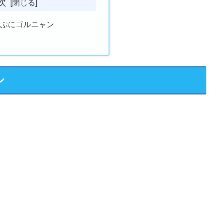
次
にぷにゴルニャン
ン