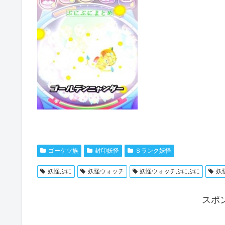
ゴーケツ族
封印妖怪
Ｓランク妖怪
妖怪ぷに
妖怪ウォッチ
妖怪ウォッチぷにぷに
妖
スポ