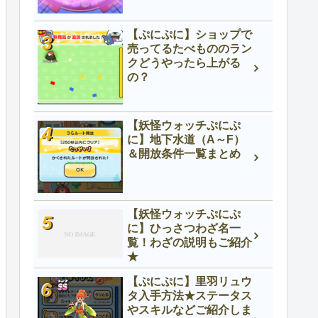
【ぷにぷに】ショップで
売ってるたべもののラン
クどうやったら上がる
の？
【妖怪ウォッチぷにぷ
に】地下水道（A～F）
＆開放条件一覧まとめ
【妖怪ウォッチぷにぷ
に】ひっさつわざ名一
覧！わざの説明もご紹介
★
【ぷにぷに】里羽リュウ
タ入手方法★ステータス
やスキルなどご紹介しま