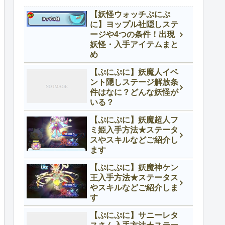
【妖怪ウォッチぷにぷ
に】ヨップル社隠しステ
ージや4つの条件！出現
妖怪・入手アイテムまと
め
【ぷにぷに】妖魔人イベ
ント隠しステージ解放条
件はなに？どんな妖怪が
いる？
【ぷにぷに】妖魔超人フ
ミ姫入手方法★ステータ
スやスキルなどご紹介し
ます
【ぷにぷに】妖魔神ケン
王入手方法★ステータス
やスキルなどご紹介しま
す
【ぷにぷに】サニーレタ