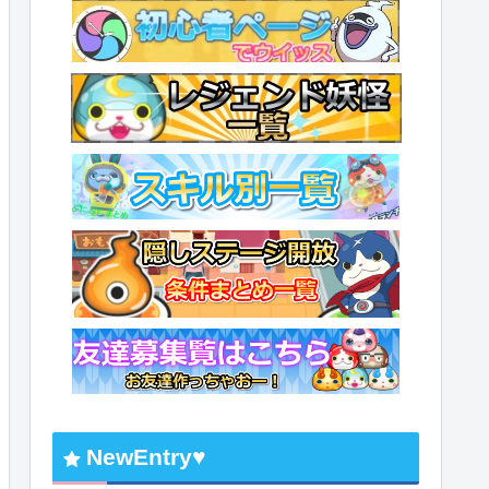
NewEntry♥