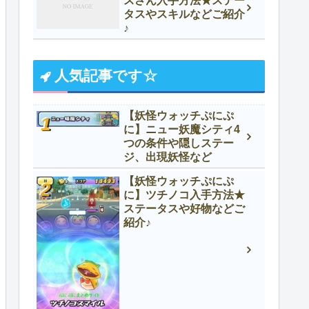
スさん入手方法★ステー
タスやスキルなどご紹介
♪
人気記事です☆
【妖怪ウォッチぷにぷ
に】ニュー妖魔シティ4
つの条件や隠しステー
ジ、出現妖怪など
【妖怪ウォッチぷにぷ
に】ツチノコ入手方法★
ステータスや好物などご
紹介♪