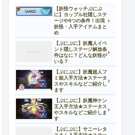
【妖怪ウォッチぷにぷ
に】ヨップル社隠しステ
ージや4つの条件！出現
妖怪・入手アイテムまと
め
【ぷにぷに】妖魔人イベ
ント隠しステージ解放条
件はなに？どんな妖怪が
いる？
【ぷにぷに】妖魔超人フ
ミ姫入手方法★ステータ
スやスキルなどご紹介し
ます
【ぷにぷに】妖魔神ケン
王入手方法★ステータス
やスキルなどご紹介しま
す
【ぷにぷに】サニーレタ