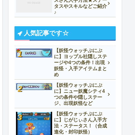
スさん入手方法★ステー
タスやスキルなどご紹介
♪
人気記事です☆
【妖怪ウォッチぷにぷ
に】ヨップル社隠しステ
ージや4つの条件！出現
妖怪・入手アイテムまと
め
【妖怪ウォッチぷにぷ
に】ニュー妖魔シティ4
つの条件や隠しステー
ジ、出現妖怪など
【妖怪ウォッチぷにぷ
に】じがじぃさん入手方
法・ステータス！（合成
進化・封印妖怪）