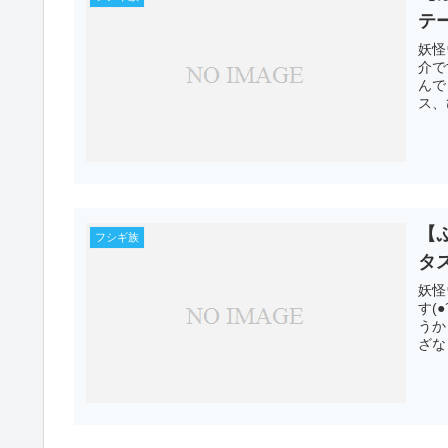
テ
妖怪
介で
んで
ス、
【
フシギ族
タ
妖怪
す(
うか
ざな