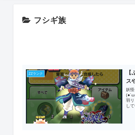
フシギ族
【
ZZランク
ス
妖怪
(●
羽リ
して