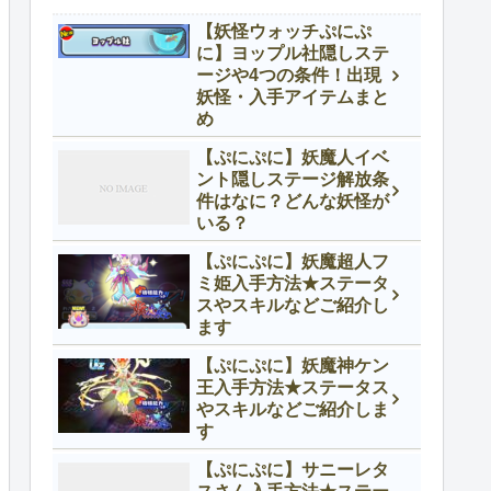
【妖怪ウォッチぷにぷ
に】ヨップル社隠しステ
ージや4つの条件！出現
妖怪・入手アイテムまと
め
【ぷにぷに】妖魔人イベ
ント隠しステージ解放条
件はなに？どんな妖怪が
いる？
【ぷにぷに】妖魔超人フ
ミ姫入手方法★ステータ
スやスキルなどご紹介し
ます
【ぷにぷに】妖魔神ケン
王入手方法★ステータス
やスキルなどご紹介しま
す
【ぷにぷに】サニーレタ