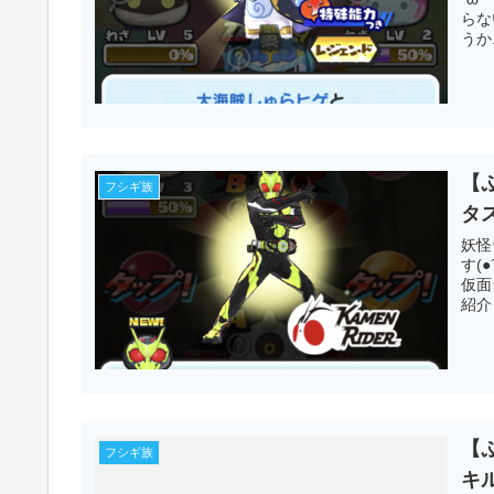
らな
うか.
【
フシギ族
タ
妖怪
す(
仮面
紹介
【
フシギ族
キ