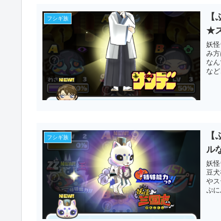
【
フシギ族
★
妖怪
み方
なん
など
【
フシギ族
ル
妖怪
豆犬
やス
ぷに