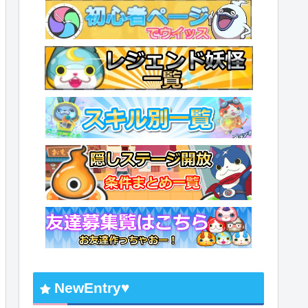
NewEntry♥