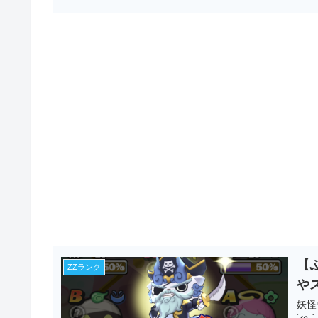
【
ZZランク
や
妖怪
´ω