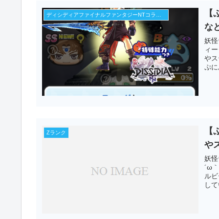
【
ディシディアファイナルファンタジーNTコラボイベント第2弾
な
妖怪
ィー
やス
ぷに
【
Zランク
や
妖怪
´ω
ルビ
して