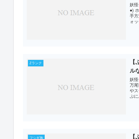
妖怪
●)
手方
ォッ
【
Zランク
ル
妖怪
万尾
やス
ぷに
【
フシギ族