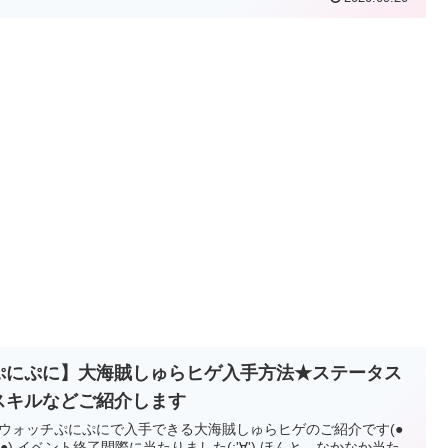
ぷにぷに】大海賊しゅらヒゲ入手方法★ステータス
スキルなどご紹介します
ウォッチぷにぷにで入手できる大海賊しゅらヒゲのご紹介です(●
｀●) イベント終了間際に当たりました(;'∀') ほんと、なかなか当た