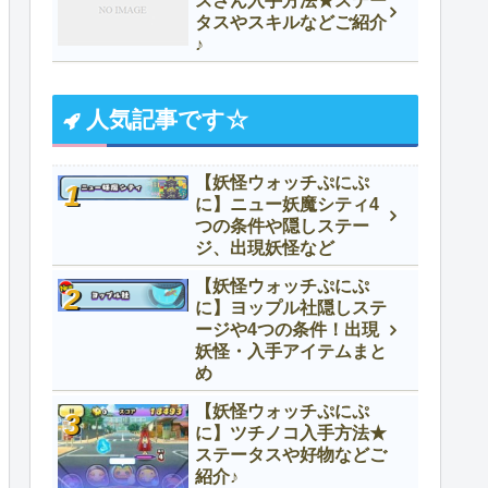
スさん入手方法★ステー
タスやスキルなどご紹介
♪
人気記事です☆
【妖怪ウォッチぷにぷ
に】ニュー妖魔シティ4
つの条件や隠しステー
ジ、出現妖怪など
【妖怪ウォッチぷにぷ
に】ヨップル社隠しステ
ージや4つの条件！出現
妖怪・入手アイテムまと
め
【妖怪ウォッチぷにぷ
に】ツチノコ入手方法★
ステータスや好物などご
紹介♪