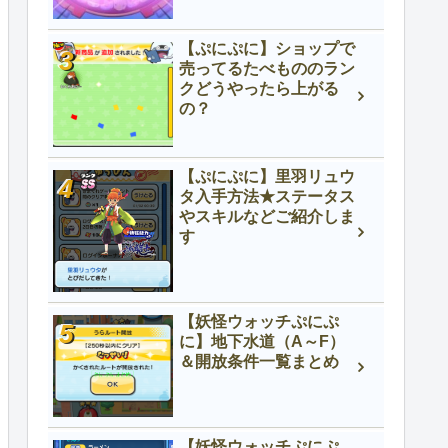
【ぷにぷに】ショップで
売ってるたべもののラン
クどうやったら上がる
の？
【ぷにぷに】里羽リュウ
タ入手方法★ステータス
やスキルなどご紹介しま
す
【妖怪ウォッチぷにぷ
に】地下水道（A～F）
＆開放条件一覧まとめ
【妖怪ウォッチぷにぷ