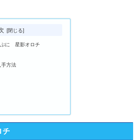
次
にぷに 星影オロチ
入手方法
ロチ