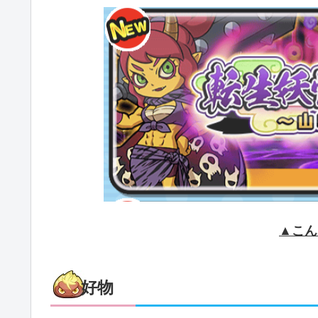
▲こん
好物