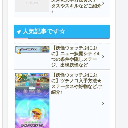
スさん入手方法★ステー
タスやスキルなどご紹介
♪
人気記事です☆
【妖怪ウォッチぷにぷ
に】ニュー妖魔シティ4
つの条件や隠しステー
ジ、出現妖怪など
【妖怪ウォッチぷにぷ
に】ツチノコ入手方法★
ステータスや好物などご
紹介♪