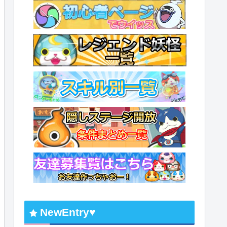
NewEntry♥