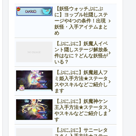
【妖怪ウォッチぷにぷ
に】ヨップル社隠しステ
ージや4つの条件！出現
妖怪・入手アイテムまと
め
【ぷにぷに】妖魔人イベ
ント隠しステージ解放条
件はなに？どんな妖怪が
いる？
【ぷにぷに】妖魔超人フ
ミ姫入手方法★ステータ
スやスキルなどご紹介し
ます
【ぷにぷに】妖魔神ケン
王入手方法★ステータス
やスキルなどご紹介しま
す
【ぷにぷに】サニーレタ