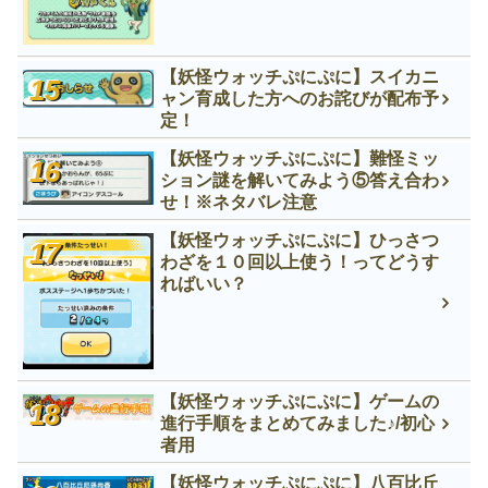
【妖怪ウォッチぷにぷに】スイカニ
ャン育成した方へのお詫びが配布予
定！
【妖怪ウォッチぷにぷに】難怪ミッ
ション謎を解いてみよう⑤答え合わ
せ！※ネタバレ注意
【妖怪ウォッチぷにぷに】ひっさつ
わざを１０回以上使う！ってどうす
ればいい？
【妖怪ウォッチぷにぷに】ゲームの
進行手順をまとめてみました♪/初心
者用
【妖怪ウォッチぷにぷに】八百比丘