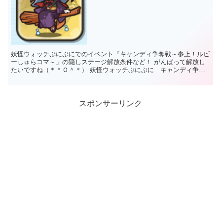
妖怪ウォッチぷにぷにでのイベント『キャンディ争奪戦～参上！ルビ
ーしゅらコマ～」の隠しステージ解放条件など！ がんばって解放し
たいですね（＊＾Ｏ＾＊） 妖怪ウォッチぷにぷに キャンディ争奪
戦～参上！ルビーしゅらコマ～隠しステージ解放条...
スポンサーリンク