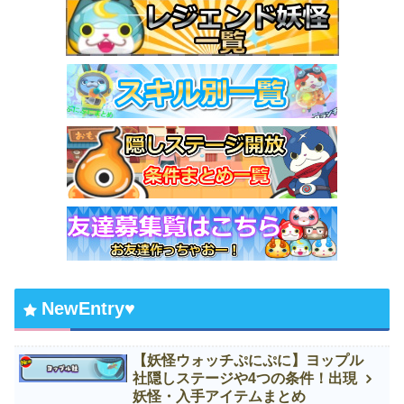
NewEntry♥
【妖怪ウォッチぷにぷに】ヨップル
社隠しステージや4つの条件！出現
妖怪・入手アイテムまとめ