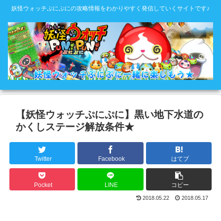
妖怪ウォッチぷにぷにの攻略情報をわかりやすく発信していくサイトです♪
【妖怪ウォッチぷにぷに】黒い地下水道の
かくしステージ解放条件★
Twitter
Facebook
はてブ
Pocket
LINE
コピー
2018.05.22
2018.05.17