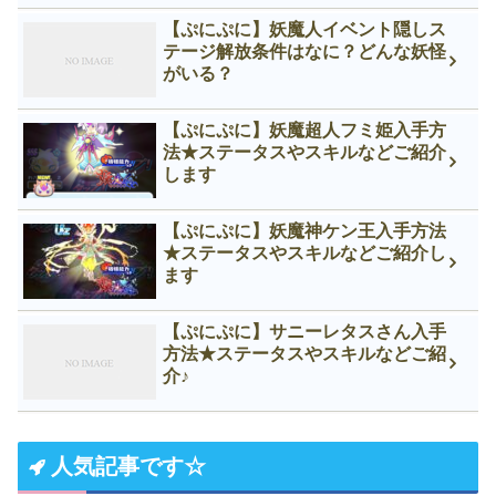
【ぷにぷに】妖魔人イベント隠しス
テージ解放条件はなに？どんな妖怪
がいる？
【ぷにぷに】妖魔超人フミ姫入手方
法★ステータスやスキルなどご紹介
します
【ぷにぷに】妖魔神ケン王入手方法
★ステータスやスキルなどご紹介し
ます
【ぷにぷに】サニーレタスさん入手
方法★ステータスやスキルなどご紹
介♪
人気記事です☆