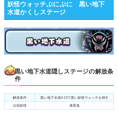
妖怪ウォッチぷにぷに 黒い地下
水道かくしステージ
黒い地下水道隠しステージの解放条
件
解放条件
黒い地下水道4-13
で黒い妖怪ウォッチを倒す
出現妖怪
漆黒鬼