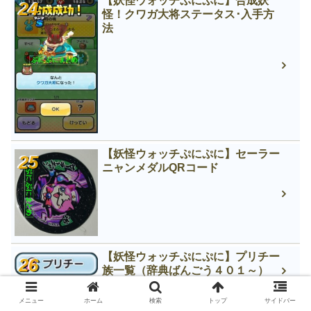
【妖怪ウォッチぷにぷに】合成妖
怪！クワガ大将ステータス･入手方
法
【妖怪ウォッチぷにぷに】セーラー
ニャンメダルQRコード
【妖怪ウォッチぷにぷに】プリチー
族一覧（辞典ばんごう４０１～）
※3月28日更新
メニュー
ホーム
検索
トップ
サイドバー
妖怪ウォッチぷにぷに 邪心のかた