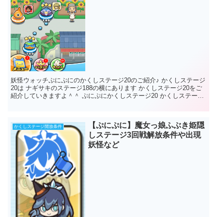
妖怪ウォッチぷにぷにのかくしステージ20のご紹介♪ かくしステージ
20は ナギサキのステージ188の横にあります かくしステージ20をご
紹介していきますよ＾＾ ぷにぷにかくしステージ20 かくしステー
ジ...
【ぷにぷに】魔女っ娘ふぶき姫隠
かくしステージ開放条件
しステージ3回戦解放条件や出現
妖怪など