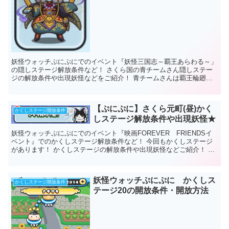
妖怪ウォッチぷにぷにでのイベント『妖怪三国志～覇王あらわる～」
の隠しステージ解放条件など！ さくら国の青チームさん隠しステー
ジの解放条件や出現妖怪などをご紹介！ 青チームさんは覇王輪廻チ
ームになります！ 今回は5回にわけて...
【ぷにぷに】さくら元町(昼)かく
かくしステージ開放条件
しステージ解放条件や出現妖怪★
妖怪ウォッチぷにぷにでのイベント『映画FOREVER FRIENDSイ
ベント』でのかくしステージ解放条件など！ 今回もかくしステージ
があります！ かくしステージの解放条件や出現妖怪などご紹介！ が
んばって解放したいですね（...
妖怪ウォッチぷにぷに かくしス
かくしステージ開放条件
テージ20の開放条件・開放方法