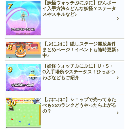
【妖怪ウォッチぷにぷに】びんボー
イ入手方法☆どんな妖怪？ステータ
スやスキルなど♪
【ぷにぷに】隠しステージ開放条件
まとめページ！イベントも随時更新
中♪
【妖怪ウォッチぷにぷに】U・S・
O入手場所やステータス！ひっさつ
わざなどもご紹介
【ぷにぷに】ショップで売ってるた
べもののランクどうやったら上がる
の？