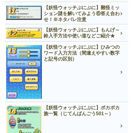
【妖怪ウォッチぷにぷに】難怪ミッ
ション謎を解いてみよう⑥答え合わ
せ！※ネタバレ注意
【妖怪ウォッチぷにぷに】もんげ～
鈴入手方法や使い道などご紹介★
【妖怪ウォッチぷにぷに】ひみつの
ワード入力方法（間違えやすい数字
と記号の区別）
【妖怪ウォッチぷにぷに】ポカポカ
族一覧（じてんばんごう501～）