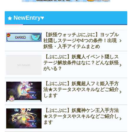
NewEntry♥
【妖怪ウォッチぷにぷに】ヨップル
社隠しステージや4つの条件！出現
妖怪・入手アイテムまとめ
【ぷにぷに】妖魔人イベント隠しス
テージ解放条件はなに？どんな妖怪
がいる？
【ぷにぷに】妖魔超人フミ姫入手方
法★ステータスやスキルなどご紹介
します
【ぷにぷに】妖魔神ケン王入手方法
★ステータスやスキルなどご紹介し
ます