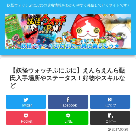
妖怪ウォッチぷにぷにの攻略情報をわかりやすく発信していくサイトです♪
【妖怪ウォッチぷにぷに】えんらえんら甄
氏入手場所やステータス！好物やスキルな
ど
Twitter
Facebook
はてブ
Pocket
LINE
コピー
2017.06.28