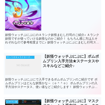
妖怪ウォッチぷにぷにのＡランク妖怪まむし行司のご紹介♪ Ａランク
妖怪ですが使っていける妖怪なのかご紹介！ もちろん感じ方は人そ
れぞれなので参考程度までに♪ 妖怪ウォッチぷにぷにまむし行司ステ
ータス 名...
【妖怪ウォッチぷにぷに】ポムポ
サンリオキャラクターズコラボ第2弾
ムプリン入手方法★ステータスや
スキルなどご紹介♪
妖怪ウォッチぷにぷにで入手できるポムポムプリンのご紹介です ポ
ムポムプリンはどんな妖怪かな～（ｏ＾＾ｏ） ポムポムプリンの入
手方法やステータス、使い道などご紹介します！ 妖怪ウォッチぷに
ぷに ポムポムプリン 基本情報 ...
【妖怪ウォッチぷにぷに】マスク
イサマシ族