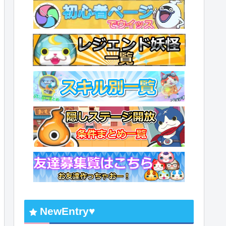
NewEntry♥