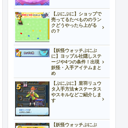
【ぷにぷに】ショップで
売ってるたべもののラン
クどうやったら上がる
の？
【妖怪ウォッチぷにぷ
に】ヨップル社隠しステ
ージや4つの条件！出現
妖怪・入手アイテムまと
め
【ぷにぷに】里羽リュウ
タ入手方法★ステータス
やスキルなどご紹介しま
す
【妖怪ウォッチぷにぷ