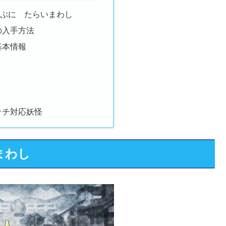
にぷに たらいまわし
の入手方法
基本情報
ッチ対応妖怪
まわし