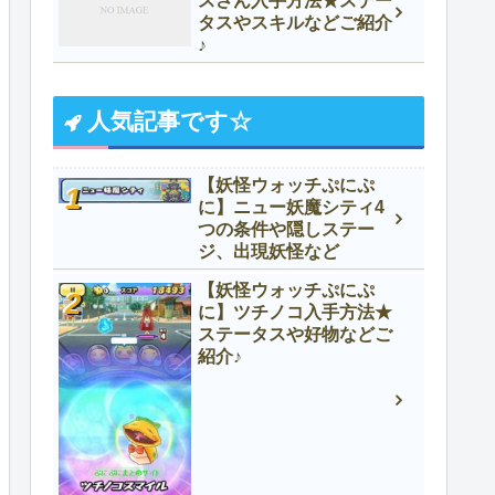
スさん入手方法★ステー
タスやスキルなどご紹介
♪
人気記事です☆
【妖怪ウォッチぷにぷ
に】ニュー妖魔シティ4
つの条件や隠しステー
ジ、出現妖怪など
【妖怪ウォッチぷにぷ
に】ツチノコ入手方法★
ステータスや好物などご
紹介♪