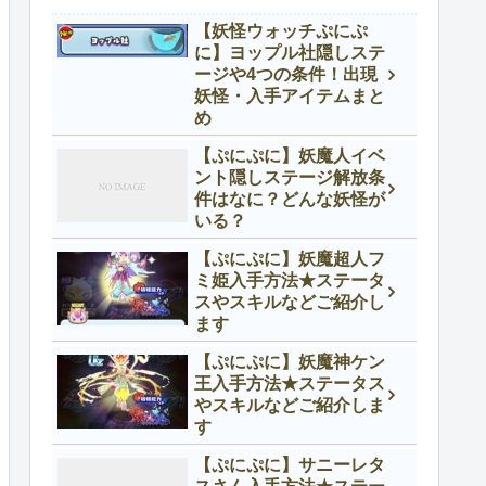
【妖怪ウォッチぷにぷ
に】ヨップル社隠しステ
ージや4つの条件！出現
妖怪・入手アイテムまと
め
【ぷにぷに】妖魔人イベ
ント隠しステージ解放条
件はなに？どんな妖怪が
いる？
【ぷにぷに】妖魔超人フ
ミ姫入手方法★ステータ
スやスキルなどご紹介し
ます
【ぷにぷに】妖魔神ケン
王入手方法★ステータス
やスキルなどご紹介しま
す
【ぷにぷに】サニーレタ