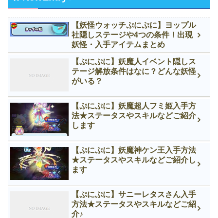
【妖怪ウォッチぷにぷに】ヨップル
社隠しステージや4つの条件！出現
妖怪・入手アイテムまとめ
【ぷにぷに】妖魔人イベント隠しス
テージ解放条件はなに？どんな妖怪
がいる？
【ぷにぷに】妖魔超人フミ姫入手方
法★ステータスやスキルなどご紹介
します
【ぷにぷに】妖魔神ケン王入手方法
★ステータスやスキルなどご紹介し
ます
【ぷにぷに】サニーレタスさん入手
方法★ステータスやスキルなどご紹
介♪