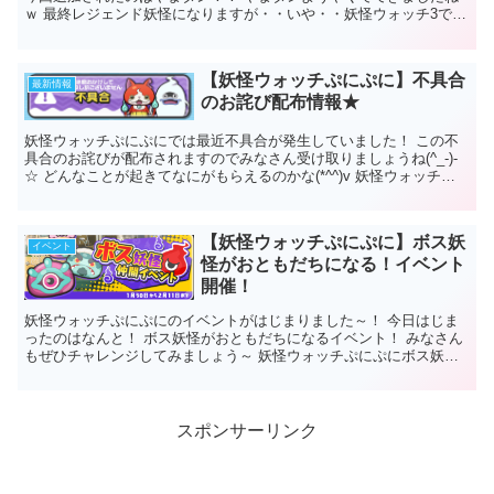
ｗ 最終レジェンド妖怪になりますが・・いや・・妖怪ウォッチ3で新
しいレジェンド妖怪が出てく...
【妖怪ウォッチぷにぷに】不具合
最新情報
のお詫び配布情報★
妖怪ウォッチぷにぷにでは最近不具合が発生していました！ この不
具合のお詫びが配布されますのでみなさん受け取りましょうね(^_-)-
☆ どんなことが起きてなにがもらえるのかな(*^^)v 妖怪ウォッチぷ
にぷに 不具合のお詫び配布...
【妖怪ウォッチぷにぷに】ボス妖
イベント
怪がおともだちになる！イベント
開催！
妖怪ウォッチぷにぷにのイベントがはじまりました～！ 今日はじま
ったのはなんと！ ボス妖怪がおともだちになるイベント！ みなさん
もぜひチャレンジしてみましょう～ 妖怪ウォッチぷにぷにボス妖怪
おともだちにしよう！ ...
スポンサーリンク