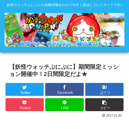
妖怪ウォッチぷにぷにの攻略情報をわかりやすく発信していくサイトです♪
【妖怪ウォッチぷにぷに】期間限定ミッシ
ョン開催中！2日間限定だよ★
Twitter
Facebook
はてブ
Pocket
LINE
コピー
2017.01.30