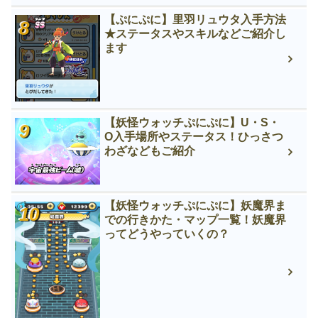
【ぷにぷに】里羽リュウタ入手方法
★ステータスやスキルなどご紹介し
ます
【妖怪ウォッチぷにぷに】U・S・
O入手場所やステータス！ひっさつ
わざなどもご紹介
【妖怪ウォッチぷにぷに】妖魔界ま
での行きかた・マップ一覧！妖魔界
ってどうやっていくの？