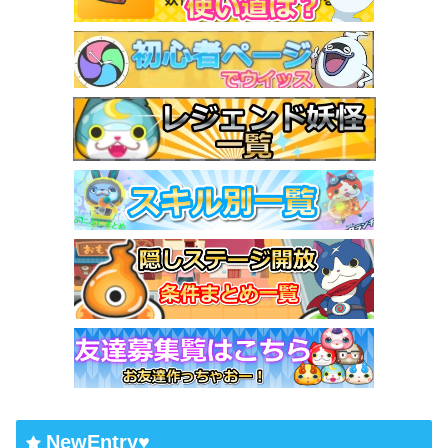
NewEntry♥