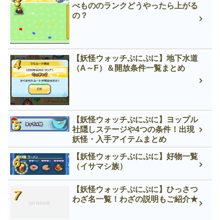
べもののランクどうやったら上がる
の？
【妖怪ウォッチぷにぷに】地下水道
（A～F）＆開放条件一覧まとめ
【妖怪ウォッチぷにぷに】ヨップル
社隠しステージや4つの条件！出現
妖怪・入手アイテムまとめ
【妖怪ウォッチぷにぷに】好物一覧
（イサマシ族）
【妖怪ウォッチぷにぷに】ひっさつ
わざ名一覧！わざの説明もご紹介★