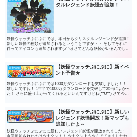
タルレジェンド妖怪が追加！
妖怪ウォッチぷにぷにでは、本日からクリスタルレジェンドが追加！
新しい妖怪の種類が追加されるということですが・・ そしてそれに
伴ってアイコンも追加されます(o^^o) さてどんな妖怪がいるんでしょ
うか？ 妖怪ウォッチぷに...
【妖怪ウォッチぷにぷに】新イベ
最新情報
ント予告★
妖怪ウォッチぷにぷにでは1000万ダウンロードを突破しました！！
嬉しいですね！ 1年半で1000万ダウンロードを突破して本当によかっ
た！ さらに盛り上がってくれるといいんですけどね(*^O^*) さて今回
この100...
【妖怪ウォッチぷにぷに】新しい
最新情報
レジェンド妖怪開放！新マップも
追加したよ～
妖怪ウォッチぷにぷにに新しいレジェンド妖怪が開放されました！
今回追加されたのはやまタン！！ やまタンようやくでてきましたね