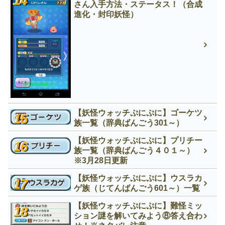
さん入手方法・ステータス！（合成
進化・封印妖怪）
【妖怪ウォッチぷにぷに】ゴーケツ
族一覧（辞典ばんごう301～）
【妖怪ウォッチぷにぷに】プリチー
族一覧（辞典ばんごう４０１～）
※3月28日更新
【妖怪ウォッチぷにぷに】ウスラカ
ゲ族（じてんばんごう601～）一覧
【妖怪ウォッチぷにぷに】難怪ミッ
ション謎を解いてみよう⑧答え合わ