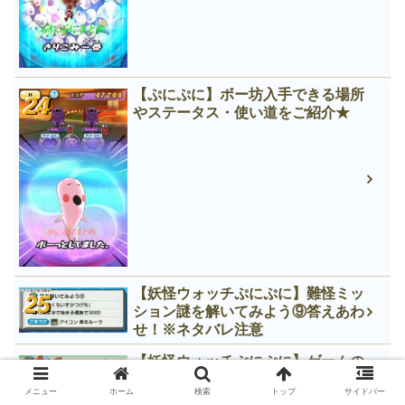
【ぷにぷに】ボー坊入手できる場所
やステータス・使い道をご紹介★
【妖怪ウォッチぷにぷに】難怪ミッ
ション謎を解いてみよう⑨答えあわ
せ！※ネタバレ注意
【妖怪ウォッチぷにぷに】ゲームの
進行手順をまとめてみました♪/初心
メニュー
ホーム
検索
トップ
サイドバー
者用